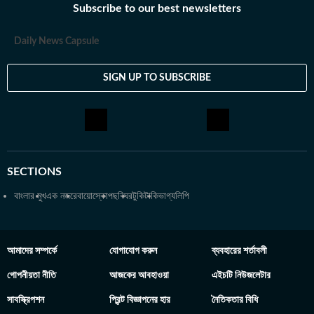
Subscribe to our best newsletters
Daily News Capsule
SIGN UP TO SUBSCRIBE
SECTIONS
বাংলার মুখ
এক নজরে
বায়োস্কোপ
ছবিঘর
টুকিটাকি
ভাগ্যলিপি
আমাদের সম্পর্কে
যোগাযোগ করুন
ব্যবহারের শর্তাবলী
গোপনীয়তা নীতি
আজকের আবহাওয়া
এইচটি নিউজলেটার
সাবস্ক্রিপশন
প্রিন্ট বিজ্ঞাপনের হার
নৈতিকতার বিধি