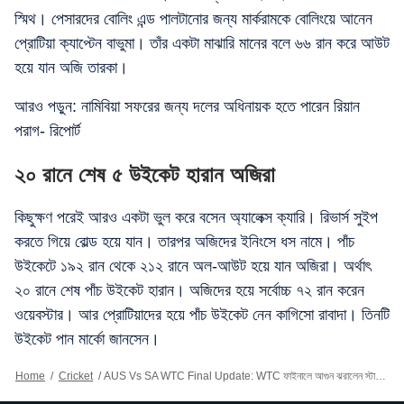
স্মিথ। পেসারদের বোলিং এন্ড পালটানোর জন্য মার্করামকে বোলিংয়ে আনেন
প্রোটিয়া ক্যাপ্টেন বাভুমা। তাঁর একটা মাঝারি মানের বলে ৬৬ রান করে আউট
হয়ে যান অজি তারকা।
আরও পড়ুন: নামিবিয়া সফরের জন্য দলের অধিনায়ক হতে পারেন রিয়ান
পরাগ- রিপোর্ট
২০ রানে শেষ ৫ উইকেট হারান অজিরা
কিছুক্ষণ পরেই আরও একটা ভুল করে বসেন অ্যালেক্স ক্যারি। রিভার্স সুইপ
করতে গিয়ে বোল্ড হয়ে যান। তারপর অজিদের ইনিংসে ধস নামে। পাঁচ
উইকেটে ১৯২ রান থেকে ২১২ রানে অল-আউট হয়ে যান অজিরা। অর্থাৎ
২০ রানে শেষ পাঁচ উইকেট হারান। অজিদের হয়ে সর্বোচ্চ ৭২ রান করেন
ওয়েবস্টার। আর প্রোটিয়াদের হয়ে পাঁচ উইকেট নেন কাগিসো রাবাদা। তিনটি
উইকেট পান মার্কো জানসেন।
Home
/
Cricket
/
AUS Vs SA WTC Final Update: WTC ফাইনালে আগুন ঝরালেন স্টার্ক, ভারতের মতো ভুল না করেও অজিদের সামনে কাঁপছে SA