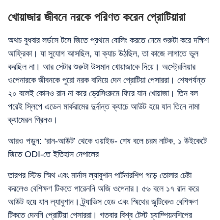
খোয়াজার জীবনে নরকে পরিণত করেন প্রোটিয়ারা
অথচ বুধবার লর্ডসে টসে জিতে প্রথমে বোলিং করতে নেমে শুরুটা করে দক্ষিণ
আফ্রিকা। যা সুযোগ আসছিল, যা ক্যাচ উঠছিল, তা কাজে লাগাতে ভুল
করছিল না। আর সেটার শুরুটা উসমান খোয়াজাকে দিয়ে। অস্ট্রেলিয়ার
ওপেনারকে জীবনকে পুরো নরক বানিয়ে দেন প্রোটিয়া পেসাররা। শেষপর্যন্ত
২০ বলেই কোনও রান না করে ড্রেসিংরুমে ফিরে যান খোয়াজা। তিন বল
পরেই স্লিপে এডেন মার্করামের দুর্দান্ত ক্যাচে আউট হয়ে যান তিনে নামা
ক্যামেরন গ্রিনও।
আরও পড়ুন: ‘রান-আউট’ থেকে ওয়াইড- শেষ বলে চরম নাটক, ১ উইকেটে
জিতে ODI-তে ইতিহাস নেপালের
তারপর স্টিভ স্মিথ এবং মার্নাস ল্যাবুশান পার্টনারশিপ গড়ে তোলার চেষ্টা
করলেও বেশিক্ষণ টিকতে পারেননি অজি ওপেনার। ৫৬ বলে ১৭ রান করে
আউট হয়ে যান ল্যাবুশান। ট্র্যাভিস হেড এবং স্মিথের জুটিকেও বেশিক্ষণ
টিকতে দেননি প্রোটিয়া পেসাররা। গতবার বিশ্ব টেস্ট চ্যাম্পিয়নশিপের