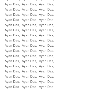
Ayan Das
,
Ayan Das
,
Ayan Das
,
Ayan Das
,
Ayan Das
,
Ayan Das
,
Ayan Das
,
Ayan Das
,
Ayan Das
,
Ayan Das
,
Ayan Das
,
Ayan Das
,
Ayan Das
,
Ayan Das
,
Ayan Das
,
Ayan Das
,
Ayan Das
,
Ayan Das
,
Ayan Das
,
Ayan Das
,
Ayan Das
,
Ayan Das
,
Ayan Das
,
Ayan Das
,
Ayan Das
,
Ayan Das
,
Ayan Das
,
Ayan Das
,
Ayan Das
,
Ayan Das
,
Ayan Das
,
Ayan Das
,
Ayan Das
,
Ayan Das
,
Ayan Das
,
Ayan Das
,
Ayan Das
,
Ayan Das
,
Ayan Das
,
Ayan Das
,
Ayan Das
,
Ayan Das
,
Ayan Das
,
Ayan Das
,
Ayan Das
,
Ayan Das
,
Ayan Das
,
Ayan Das
,
Ayan Das
,
Ayan Das
,
Ayan Das