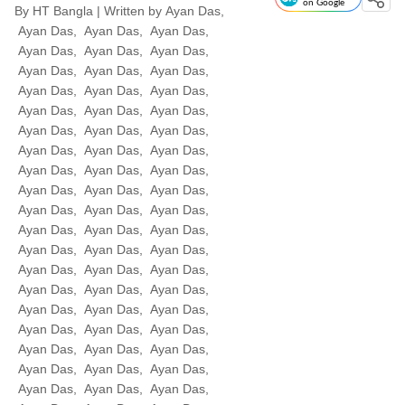
on Google
By
HT Bangla
| Written by
Ayan Das
,
Ayan Das
,
Ayan Das
,
Ayan Das
,
Ayan Das
,
Ayan Das
,
Ayan Das
,
Ayan Das
,
Ayan Das
,
Ayan Das
,
Ayan Das
,
Ayan Das
,
Ayan Das
,
Ayan Das
,
Ayan Das
,
Ayan Das
,
Ayan Das
,
Ayan Das
,
Ayan Das
,
Ayan Das
,
Ayan Das
,
Ayan Das
,
Ayan Das
,
Ayan Das
,
Ayan Das
,
Ayan Das
,
Ayan Das
,
Ayan Das
,
Ayan Das
,
Ayan Das
,
Ayan Das
,
Ayan Das
,
Ayan Das
,
Ayan Das
,
Ayan Das
,
Ayan Das
,
Ayan Das
,
Ayan Das
,
Ayan Das
,
Ayan Das
,
Ayan Das
,
Ayan Das
,
Ayan Das
,
Ayan Das
,
Ayan Das
,
Ayan Das
,
Ayan Das
,
Ayan Das
,
Ayan Das
,
Ayan Das
,
Ayan Das
,
Ayan Das
,
Ayan Das
,
Ayan Das
,
Ayan Das
,
Ayan Das
,
Ayan Das
,
Ayan Das
,