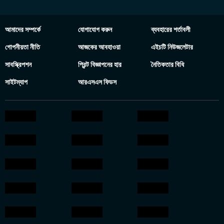
আমাদের সম্পর্কে
যোগাযোগ করুন
ব্যবহারের শর্তাবলী
গোপনীয়তা নীতি
আজকের আবহাওয়া
এইচটি নিউজলেটার
সাবস্ক্রিপশন
প্রিন্ট বিজ্ঞাপনের হার
নৈতিকতার বিধি
সাইটম্যাপ
আরএসএস ফিডস