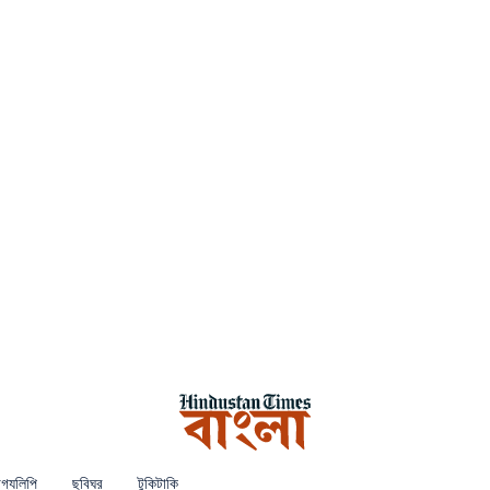
গ্যলিপি
ছবিঘর
টুকিটাকি