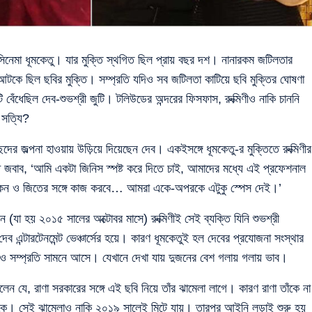
সিনেমা ধূমকেতু। যার মুক্তি স্থগিত ছিল প্রায় বছর দশ। নানারকম জটিলতার
আটকে ছিল ছবির মুক্তি। সম্প্রতি যদিও সব জটিলতা কাটিয়ে ছবি মুক্তির ঘোষণা
েঁধেছিল দেব-শুভশ্রী জুটি। টলিউডের অন্দরের ফিসফাস, রুক্মিণীও নাকি চাননি
 সত্যি?
চ্ছেদের জল্পনা হাওয়ায় উড়িয়ে দিয়েছেন দেব। একইসঙ্গে ধূমকেতু-র মুক্তিতে রুক্মিণীর
পষ্ট জবাব, ‘আমি একটা জিনিস স্পষ্ট করে দিতে চাই, আমাদের মধ্যে এই প্রফেশনাল
 কেন ও জিতের সঙ্গে কাজ করবে… আমরা একে-অপরকে এটুকু স্পেস দেই।’
 (যা হয় ২০১৫ সালের অক্টোবর মাসে) রুক্মিণীই সেই ব্যক্তি যিনি শুভশ্রী
েব এন্টারটেনমেন্ট ভেঞ্চার্সের হয়ে। কারণ ধূমকেতুই হল দেবের প্রযোজনা সংস্থার
ছবিও সম্প্রতি সামনে আসে। যেখানে দেখা যায় দুজনের বেশ গলায় গলায় ভাব।
যে, রাণা সরকারের সঙ্গে এই ছবি নিয়ে তাঁর ঝামেলা লাগে। কারণ রাণা তাঁকে না
কে। সেই ঝামেলাও নাকি ২০১৯ সালেই মিটে যায়। তারপর আইনি লড়াই শুরু হয়