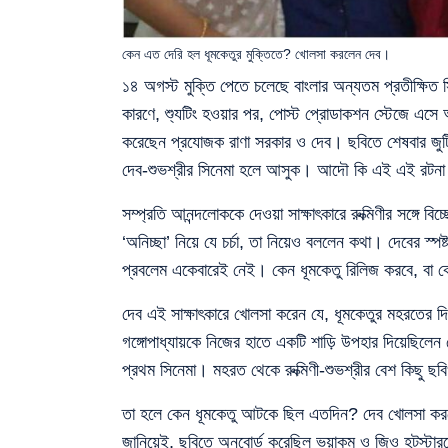
কেন এত দেরি হল ধূমকেতুর মুক্তিতে? খোলসা করলেন দেব।
১৪ অগস্ট মুক্তি পেতে চলেছে বাংলার অন্যতম প্রতীক্ষিত 
কারণে, শ্যুটিং হওয়ার পর, পোস্ট প্রোডাকশন স্টেজে এসে 
করেছেন প্রযোজক রাণা সরকার ও দেব। ছবিতে শেষবার জুটি ব
দেব-শুভশ্রীর সিনেমা হলে আসুক। আদৌ কি এই এই রটনা
সম্প্রতি আনন্দলোককে দেওয়া সাক্ষাৎকারে রুক্মিণীর সঙ্গে বি
‘অনিচ্ছা’ নিয়ে যে চর্চা, তা নিয়েও বললেন কথা। দেবের স্
প্রবলেম একেবারেই নেই। কেন ধূমকেতু রিলিজ করবে, বা
দেব এই সাক্ষাৎকারে খোলসা করেন যে, ধূমকেতুর মহরতের দিন
গঙ্গোপাধ্যায়কে নিজের হাতে একটি শাড়ি উপহার দিয়েছিলেন দ
প্রথম সিনেমা। মহরত থেকে রুক্মিণী-শুভশ্রীর বেশ কিছু 
তা হলে কেন ধূমকেতু আটকে ছিল এতদিন? দেব খোলসা করলেন 
জানিয়েই, ছবিতে অনবোর্ড করেছিল ভয়াকম ও জিও হটস্টার