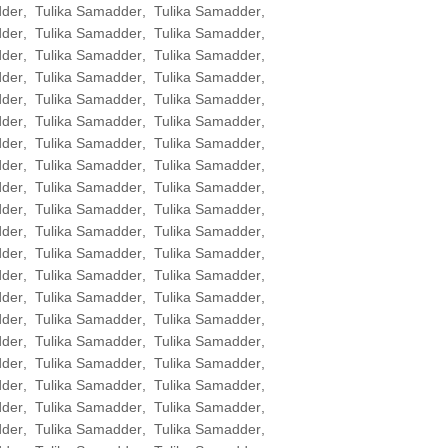
dder
,
Tulika Samadder
,
Tulika Samadder
,
dder
,
Tulika Samadder
,
Tulika Samadder
,
dder
,
Tulika Samadder
,
Tulika Samadder
,
dder
,
Tulika Samadder
,
Tulika Samadder
,
dder
,
Tulika Samadder
,
Tulika Samadder
,
dder
,
Tulika Samadder
,
Tulika Samadder
,
dder
,
Tulika Samadder
,
Tulika Samadder
,
dder
,
Tulika Samadder
,
Tulika Samadder
,
dder
,
Tulika Samadder
,
Tulika Samadder
,
dder
,
Tulika Samadder
,
Tulika Samadder
,
dder
,
Tulika Samadder
,
Tulika Samadder
,
dder
,
Tulika Samadder
,
Tulika Samadder
,
dder
,
Tulika Samadder
,
Tulika Samadder
,
dder
,
Tulika Samadder
,
Tulika Samadder
,
dder
,
Tulika Samadder
,
Tulika Samadder
,
dder
,
Tulika Samadder
,
Tulika Samadder
,
dder
,
Tulika Samadder
,
Tulika Samadder
,
dder
,
Tulika Samadder
,
Tulika Samadder
,
dder
,
Tulika Samadder
,
Tulika Samadder
,
dder
,
Tulika Samadder
,
Tulika Samadder
,