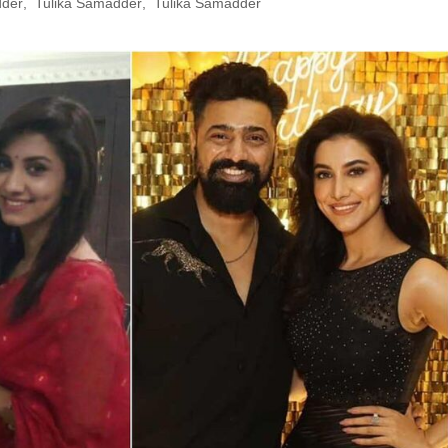
dder
,
Tulika Samadder
,
Tulika Samadder