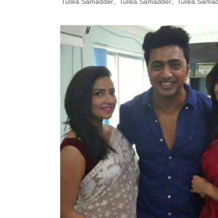
Tulika Samadder
,
Tulika Samadder
,
Tulika Sama