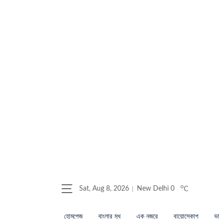
o
Sat, Aug 8, 2026
New Delhi
0
C
হোমপেজ
বাংলার মুখ
এক নজরে
বায়োস্কোপ
ভা