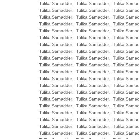
Tulika Samadder
,
Tulika Samadder
,
Tulika Sama
Tulika Samadder
,
Tulika Samadder
,
Tulika Sama
Tulika Samadder
,
Tulika Samadder
,
Tulika Sama
Tulika Samadder
,
Tulika Samadder
,
Tulika Sama
Tulika Samadder
,
Tulika Samadder
,
Tulika Sama
Tulika Samadder
,
Tulika Samadder
,
Tulika Sama
Tulika Samadder
,
Tulika Samadder
,
Tulika Sama
Tulika Samadder
,
Tulika Samadder
,
Tulika Sama
Tulika Samadder
,
Tulika Samadder
,
Tulika Sama
Tulika Samadder
,
Tulika Samadder
,
Tulika Sama
Tulika Samadder
,
Tulika Samadder
,
Tulika Sama
Tulika Samadder
,
Tulika Samadder
,
Tulika Sama
Tulika Samadder
,
Tulika Samadder
,
Tulika Sama
Tulika Samadder
,
Tulika Samadder
,
Tulika Sama
Tulika Samadder
,
Tulika Samadder
,
Tulika Sama
Tulika Samadder
,
Tulika Samadder
,
Tulika Sama
Tulika Samadder
,
Tulika Samadder
,
Tulika Sama
Tulika Samadder
,
Tulika Samadder
,
Tulika Sama
Tulika Samadder
,
Tulika Samadder
,
Tulika Sama
Tulika Samadder
,
Tulika Samadder
,
Tulika Sama