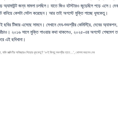
ড় অ্যামাউন্ট জন্য মামলা চলছিল। যাতে জিও হটস্টারও জুড়েছিল পড়ে এসে। দেব
িমেন্ট বানিয়ে কেসটা সেটল করেছেন। আর তাই অগস্টে মুক্তি পাচ্ছে ধূমকেতু।
ই ছবির টিজার এসেছে সামনে। সেখানে দেব-শুভশ্রীর কেমিস্ট্রি, দেবের অ্যাকশন,
খোঁচাও। ২০১৬ সালে মুক্তি পাওয়ার কথা থাকলেও, ২০২৫-এর অগস্টে শেষমেশ ত
করে এই ছবিখানা।
রুক্মিণীর অনিচ্ছায়ও পিছোয় ধূমকেতু? ‘ও-ই কিন্তু শুভশ্রীর হাতে…’, খোলসা করলেন দেব