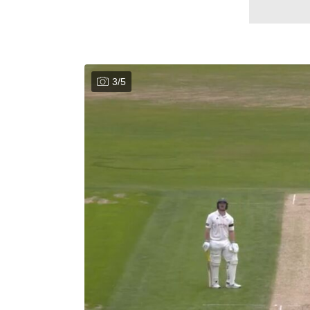
3
/
5