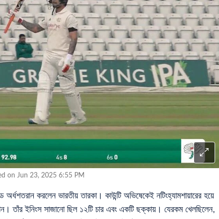
ed on Jun 23, 2025 6:55 PM
ন্ডে অর্ধশতরান করলেন ভারতীয় তারকা। কাউন্টি অভিষেকেই নটিংহ্যামশায়ারের হয়ে
ান। তাঁর ইনিংস সাজানো ছিল ১২টি চার এবং একটি ছক্কায়। যেরকম খেলছিলেন,