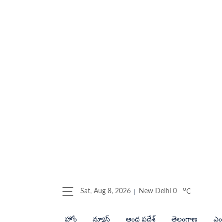
o
Sat, Aug 8, 2026
New Delhi
0
C
హోం
న్యూస్
ఆంధ్ర ప్రదేశ్
తెలంగాణ
ఎంట