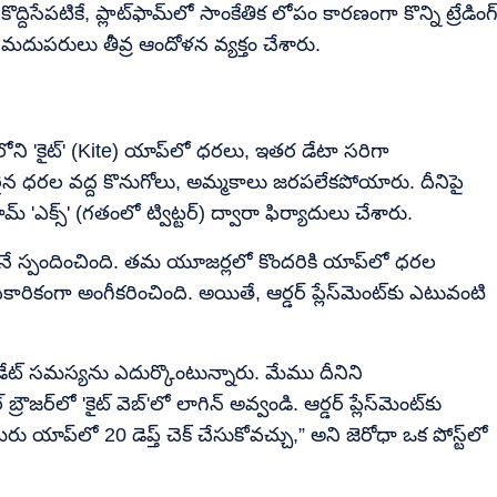
ిసేపటికే, ప్లాట్‌ఫామ్‌లో సాంకేతిక లోపం కారణంగా కొన్ని ట్రేడింగ
ో మదుపరులు తీవ్ర ఆందోళన వ్యక్తం చేశారు.
లోని 'కైట్' (Kite) యాప్‌లో ధరలు, ఇతర డేటా సరిగా
న ధరల వద్ద కొనుగోలు, అమ్మకాలు జరపలేకపోయారు. దీనిపై
ఎక్స్' (గతంలో ట్విట్టర్) ద్వారా ఫిర్యాదులు చేశారు.
ంటనే స్పందించింది. తమ యూజర్లలో కొందరికి యాప్‌లో ధరల
ికంగా అంగీకరించింది. అయితే, ఆర్డర్ ప్లేస్‌మెంట్‌కు ఎటువంటి
ట్ సమస్యను ఎదుర్కొంటున్నారు. మేము దీనిని
్రౌజర్‌లో 'కైట్ వెబ్'లో లాగిన్ అవ్వండి. ఆర్డర్ ప్లేస్‌మెంట్‌కు
ు యాప్‌లో 20 డెప్త్ చెక్ చేసుకోవచ్చు,” అని జెరోధా ఒక పోస్ట్‌లో