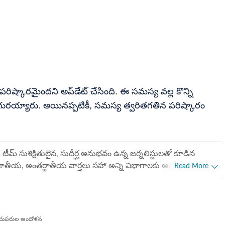
రమైందని అప్‌డేట్ చేసింది. ఈ సమస్య వల్ల కొన్ని
ురయ్యారు. అయినప్పటికీ, సమస్య త్వరితగతిన పరిష్కారం
క్ టీమ్ సుశిక్షితులైన, సుదీర్ఘ అనుభవం ఉన్న జర్నలిస్టులతో కూడిన
జాతీయ, అంతర్జాతీయ వార్తలు సహా అన్ని విభాగాలకు ఆయా రంగాల
Read More
 నైపుణ్యం కలిగిన సబ్ ఎడిటర్లతో కూడిన బృందం. జర్నలిజం
లను కాపాడుతూ జర్నలిజంపై అత్యంత మక్కువతో పనిచేస్తున్న బృందం.
ువలతో కూడిన కథనాలను పాఠకుల ముందుకు తెస్తున్న బృందం.
ో మదుపరుల ఆందోళన