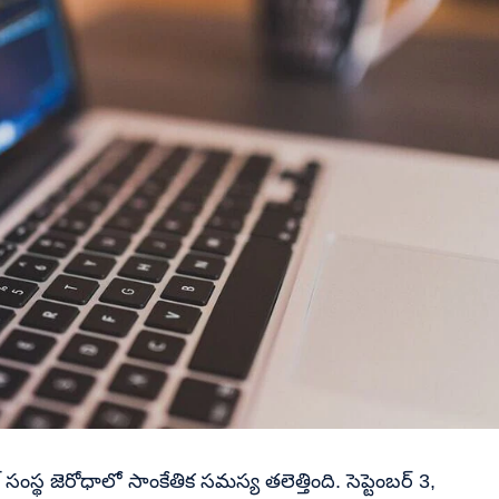
 సంస్థ జెరోధాలో సాంకేతిక సమస్య తలెత్తింది. సెప్టెంబర్ 3,