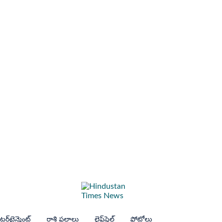
ర్‌టైన్మెంట్
రాశి ఫలాలు
లైఫ్‌స్టైల్
ఫోటోలు