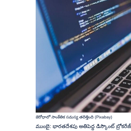
జెరోధాలో సాంకేతిక సమస్య తలెత్తింది (Pixabay)
ముంబై: భారతదేశపు అతిపెద్ద డిస్కౌంట్ బ్రోకరేజ్