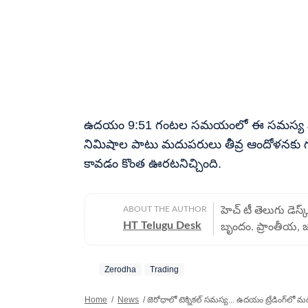
ఉదయం 9:51 గంటల సమయంలో ఈ సమస్య పరిష్కా
నిమిషాల పాటు మదుపరులు తీవ్ర ఆందోళనకు గ
కావడం కొంత ఊరటనిచ్చింది.
ABOUT THE AUTHOR
హెచ్ టీ తెలుగు డెస్
HT Telugu Desk
బృందం. ప్రాంతీయ, 
వార్తలు అందించడంలో
విలువలను, ప్రమాణా
Zerodha
Trading
సంపూర్ణ వార్తావిల
Home
/
News
/
జెరోధాలో టెక్నికల్ సమస్య... ఉదయం ట్రేడింగ్‌ల