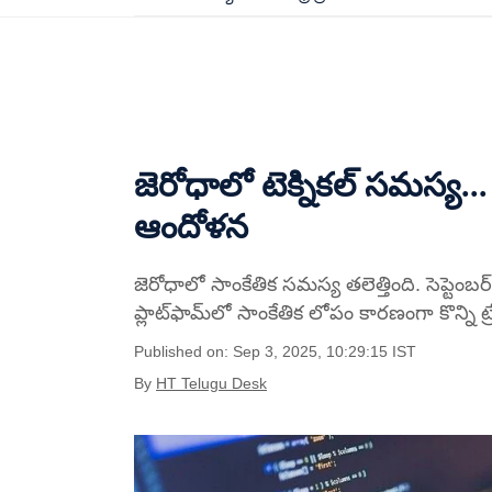
జెరోధాలో టెక్నికల్ సమస్య.
ఆందోళన
జెరోధాలో సాంకేతిక సమస్య తలెత్తింది. సెప్టెంబ
ప్లాట్‌ఫామ్‌లో సాంకేతిక లోపం కారణంగా కొన్ని ట
Published on: Sep 3, 2025, 10:29:15 IST
By
HT Telugu Desk