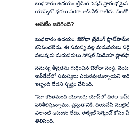
బుధవారం ఉదయం ట్రేడింగ్ సెషన్ ప్రారంభమైన కొద్ద
యాప్స్‌లో ధరలు సరిగా అప్‌డేట్ కాలేదు. దీంత
అసలేం జరిగింది?
బుధవారం ఉదయం, జెరోధా ట్రేడింగ్ ప్లాట్‌ఫామ్‌
కనిపించలేదు. ఈ సమస్య వల్ల మదుపరులు సరై
పలువురు మదుపరులు సోషల్ మీడియా ప్లాట్‌ఫామ్ '
సమస్య తీవ్రతను గుర్తించిన జెరోధా సంస్థ, వె
అప్‌డేట్‌లో సమస్యలు ఎదురవుతున్నాయని అధికార
ఇబ్బంది లేదని స్పష్టం చేసింది.
“మా కొంతమంది యూజర్లు యాప్‌లో ధరల అప్‌డే
పరిశీలిస్తున్నాము. ప్రస్తుతానికి, దయచేసి మొబైల్ బ
ఎలాంటి ఆటంకం లేదు. ఈక్విటీ సెగ్మెంట్ కోసం మీర
తెలిపింది.