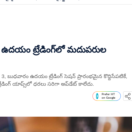
.. ఉదయం ట్రేడింగ్‌లో మదుపరుల
ర్ 3, బుధవారం ఉదయం ట్రేడింగ్ సెషన్ ప్రారంభమైన కొద్దిసేపటికే,
్రేడింగ్ యాప్స్‌లో ధరలు సరిగా అప్‌డేట్ కాలేదు.
Prefer HT
on Google