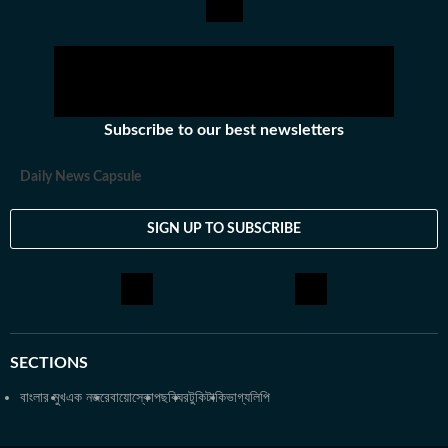
দেশের ভিতর বা কখনও সখনও দেশের বাইরেও বেড়াতে যেতে ভালোবাসেন। তবে
তাঁর প্রতিটা বেড়ানোর পিছনেই কাজ করে কোনও না কোনও বই বা সিনেমা থেকে
তৈরি হওয়া কৌতূহল। অজানাকে জানার আগ্রহই তাঁকে বার বার নিয়ে গিয়ে
ফেলে নানা অচেনা শহরে। সেই সব অভিজ্ঞতাকে লেখার রূপ দিতেও পিছপা হন
না শ্রীতমা।
Subscribe to our best newsletters
Daily News Capsule
SIGN UP TO SUBSCRIBE
SECTIONS
বাংলার মুখ
এক নজরে
বায়োস্কোপ
ছবিঘর
টুকিটাকি
ভাগ্যলিপি