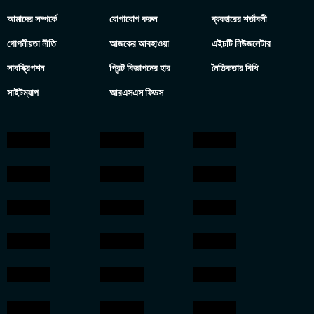
আমাদের সম্পর্কে
যোগাযোগ করুন
ব্যবহারের শর্তাবলী
গোপনীয়তা নীতি
আজকের আবহাওয়া
এইচটি নিউজলেটার
সাবস্ক্রিপশন
প্রিন্ট বিজ্ঞাপনের হার
নৈতিকতার বিধি
সাইটম্যাপ
আরএসএস ফিডস