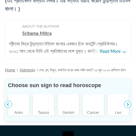
(এই প্রতিবেদন মান্যতা নির্ভর। এর সত্যতা যাচাই করেনি হিন্দুস্তান টাইমস
বাংলা। )
ABOUT THE AUTHOR
Sritama Mitra
শ্রীতমা মিত্র হিন্দুস্তান টাইমস বাংলার একজন চিফ কনটেন্ট প্রোডিউসার।
২০২১ সাল থেকে তিনি এই প্রতিষ্ঠানের সঙ্গে যুক্ত। জাতীয় এবং আন্তর্জাতিক
Read More
সংবাদের পাশাপাশি শ্রীতমার আগ্রহের জায়গা ক্রিকেট। এছাড়াও তিনি জ্যোতিষ
বিভাগ দেখাশোনা করেন এবং জীবনযাপন সংক্রান্ত প্রতিবেদন লিখতেও তাঁর
Home
/
Astrology
/
মেষ, বৃষ, মিথুন, কর্কটের মধ্যে আজ লাকি কারা? ১৬ জুন ২০২৬ রাশিফল রইল
আগ্রহ রয়েছে। পেশাদার জীবন: পেশাদার জীবনের শুরুতে শ্রীতমা আকাশবাণী,
শান্তিনিকেতনে উপস্থাপিকা হিসেবে কাজ করেছেন। ২০১০ সালে তিনি ইটিভি
Choose sun sign to read horoscope
নিউজ বাংলায় কপি এডিটর হিসেবে যোগদান করেন। পরবর্তীতে ওয়ানইন্ডিয়া-সহ
বিভিন্ন সংবাদমাধ্যমে কাজ করার পর তিনি হিন্দুস্তান টাইমস বাংলায় যোগ দেন।
শিক্ষাগত যোগ্যতা: শ্রীতমা মিত্র ইংরেজিতে স্নাতক (বি.এ.) এবং বিশ্বভারতী
বিশ্ববিদ্যালয়, শান্তিনিকেতন থেকে সাংবাদিকতা ও গণযোগাযোগে
Aries
Taurus
Gemini
Cancer
Leo
স্নাতকোত্তর (এম.এ.) ডিগ্রি অর্জন করেন। ব্যক্তিগত পছন্দ ও নেশা:
সাংবাদিকতার বাইরে শ্রীতমা একজন সাহিত্যপ্রেমী, ভ্রমণও তাঁর অন্যতম
নেশা। ছুটির দুপুরগুলো তাঁর কাটে গল্পের বই নিয়ে। একটু লম্বা ছুটি পেলে তিনি