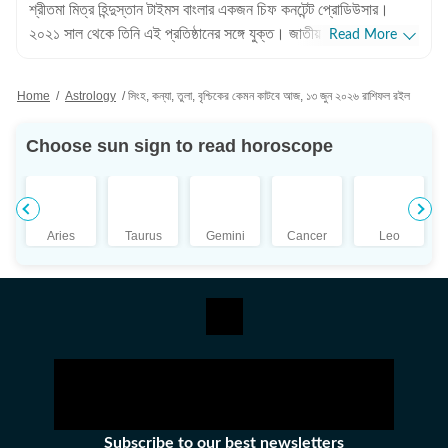
শ্রীতমা মিত্র হিন্দুস্তান টাইমস বাংলার একজন চিফ কনটেন্ট প্রোডিউসার।
২০২১ সাল থেকে তিনি এই প্রতিষ্ঠানের সঙ্গে যুক্ত। জাতীয় এবং আন্তর্জাতিক
Read More
সংবাদের পাশাপাশি শ্রীতমার আগ্রহের জায়গা ক্রিকেট। এছাড়াও তিনি জ্যোতিষ
বিভাগ দেখাশোনা করেন এবং জীবনযাপন সংক্রান্ত প্রতিবেদন লিখতেও তাঁর
Home
/
Astrology
/
সিংহ, কন্যা, তুলা, বৃশ্চিকের কেমন কাটবে আজ, ১৩ জুন ২০২৬ রাশিফল রইল
আগ্রহ রয়েছে। পেশাদার জীবন: পেশাদার জীবনের শুরুতে শ্রীতমা আকাশবাণী,
শান্তিনিকেতনে উপস্থাপিকা হিসেবে কাজ করেছেন। ২০১০ সালে তিনি ইটিভি
Choose sun sign to read horoscope
নিউজ বাংলায় কপি এডিটর হিসেবে যোগদান করেন। পরবর্তীতে ওয়ানইন্ডিয়া-সহ
বিভিন্ন সংবাদমাধ্যমে কাজ করার পর তিনি হিন্দুস্তান টাইমস বাংলায় যোগ দেন।
শিক্ষাগত যোগ্যতা: শ্রীতমা মিত্র ইংরেজিতে স্নাতক (বি.এ.) এবং বিশ্বভারতী
বিশ্ববিদ্যালয়, শান্তিনিকেতন থেকে সাংবাদিকতা ও গণযোগাযোগে
Aries
Taurus
Gemini
Cancer
Leo
স্নাতকোত্তর (এম.এ.) ডিগ্রি অর্জন করেন। ব্যক্তিগত পছন্দ ও নেশা:
সাংবাদিকতার বাইরে শ্রীতমা একজন সাহিত্যপ্রেমী, ভ্রমণও তাঁর অন্যতম
নেশা। ছুটির দুপুরগুলো তাঁর কাটে গল্পের বই নিয়ে। একটু লম্বা ছুটি পেলে তিনি
দেশের ভিতর বা কখনও সখনও দেশের বাইরেও বেড়াতে যেতে ভালোবাসেন। তবে
তাঁর প্রতিটা বেড়ানোর পিছনেই কাজ করে কোনও না কোনও বই বা সিনেমা থেকে
তৈরি হওয়া কৌতূহল। অজানাকে জানার আগ্রহই তাঁকে বার বার নিয়ে গিয়ে
ফেলে নানা অচেনা শহরে। সেই সব অভিজ্ঞতাকে লেখার রূপ দিতেও পিছপা হন
না শ্রীতমা।
Subscribe to our best newsletters