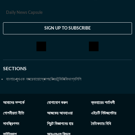
Daily News Capsule
SIGN UP TO SUBSCRIBE
SECTIONS
বাংলার মুখ
এক নজরে
বায়োস্কোপ
ছবিঘর
টুকিটাকি
ভাগ্যলিপি
আমাদের সম্পর্কে
যোগাযোগ করুন
ব্যবহারের শর্তাবলী
গোপনীয়তা নীতি
আজকের আবহাওয়া
এইচটি নিউজলেটার
সাবস্ক্রিপশন
প্রিন্ট বিজ্ঞাপনের হার
নৈতিকতার বিধি
সাইটম্যাপ
আরএসএস ফিডস