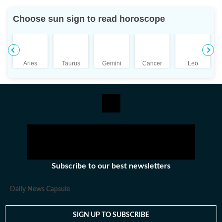
শান্তিনিকেতনে উপস্থাপিকা হিসেবে কাজ করেছেন। ২০১০ সালে তিনি ইটিভি
Choose sun sign to read horoscope
নিউজ বাংলায় কপি এডিটর হিসেবে যোগদান করেন। পরবর্তীতে ওয়ানইন্ডিয়া-সহ
বিভিন্ন সংবাদমাধ্যমে কাজ করার পর তিনি হিন্দুস্তান টাইমস বাংলায় যোগ দেন।
শিক্ষাগত যোগ্যতা: শ্রীতমা মিত্র ইংরেজিতে স্নাতক (বি.এ.) এবং বিশ্বভারতী
বিশ্ববিদ্যালয়, শান্তিনিকেতন থেকে সাংবাদিকতা ও গণযোগাযোগে
Aries
Taurus
Gemini
Cancer
Leo
স্নাতকোত্তর (এম.এ.) ডিগ্রি অর্জন করেন। ব্যক্তিগত পছন্দ ও নেশা:
সাংবাদিকতার বাইরে শ্রীতমা একজন সাহিত্যপ্রেমী, ভ্রমণও তাঁর অন্যতম
নেশা। ছুটির দুপুরগুলো তাঁর কাটে গল্পের বই নিয়ে। একটু লম্বা ছুটি পেলে তিনি
দেশের ভিতর বা কখনও সখনও দেশের বাইরেও বেড়াতে যেতে ভালোবাসেন। তবে
তাঁর প্রতিটা বেড়ানোর পিছনেই কাজ করে কোনও না কোনও বই বা সিনেমা থেকে
তৈরি হওয়া কৌতূহল। অজানাকে জানার আগ্রহই তাঁকে বার বার নিয়ে গিয়ে
ফেলে নানা অচেনা শহরে। সেই সব অভিজ্ঞতাকে লেখার রূপ দিতেও পিছপা হন
না শ্রীতমা।
Subscribe to our best newsletters
Daily News Capsule
SIGN UP TO SUBSCRIBE