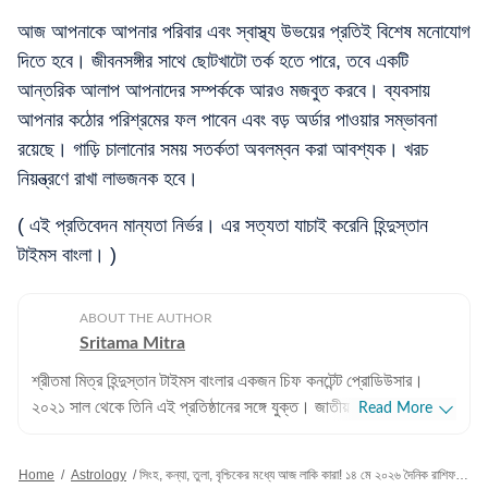
আজ আপনাকে আপনার পরিবার এবং স্বাস্থ্য উভয়ের প্রতিই বিশেষ মনোযোগ
দিতে হবে। জীবনসঙ্গীর সাথে ছোটখাটো তর্ক হতে পারে, তবে একটি
আন্তরিক আলাপ আপনাদের সম্পর্ককে আরও মজবুত করবে। ব্যবসায়
আপনার কঠোর পরিশ্রমের ফল পাবেন এবং বড় অর্ডার পাওয়ার সম্ভাবনা
রয়েছে। গাড়ি চালানোর সময় সতর্কতা অবলম্বন করা আবশ্যক। খরচ
নিয়ন্ত্রণে রাখা লাভজনক হবে।
( এই প্রতিবেদন মান্যতা নির্ভর। এর সত্যতা যাচাই করেনি হিন্দুস্তান
টাইমস বাংলা। )
ABOUT THE AUTHOR
Sritama Mitra
শ্রীতমা মিত্র হিন্দুস্তান টাইমস বাংলার একজন চিফ কনটেন্ট প্রোডিউসার।
২০২১ সাল থেকে তিনি এই প্রতিষ্ঠানের সঙ্গে যুক্ত। জাতীয় এবং আন্তর্জাতিক
Read More
সংবাদের পাশাপাশি শ্রীতমার আগ্রহের জায়গা ক্রিকেট। এছাড়াও তিনি জ্যোতিষ
বিভাগ দেখাশোনা করেন এবং জীবনযাপন সংক্রান্ত প্রতিবেদন লিখতেও তাঁর
Home
/
Astrology
/
সিংহ, কন্যা, তুলা, বৃশ্চিকের মধ্যে আজ লাকি কারা! ১৪ মে ২০২৬ দৈনিক রাশিফল রইল
আগ্রহ রয়েছে। পেশাদার জীবন: পেশাদার জীবনের শুরুতে শ্রীতমা আকাশবাণী,