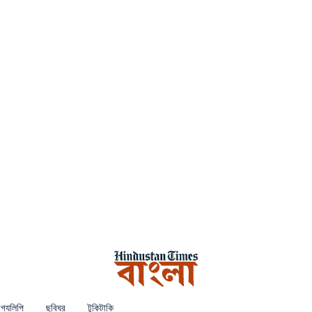
গ্যলিপি
ছবিঘর
টুকিটাকি