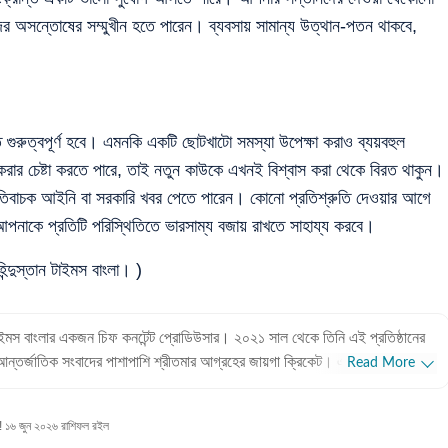
তাদের অসন্তোষের সম্মুখীন হতে পারেন। ব্যবসায় সামান্য উত্থান-পতন থাকবে,
ত গুরুত্বপূর্ণ হবে। এমনকি একটি ছোটখাটো সমস্যা উপেক্ষা করাও ব্যয়বহুল
 করার চেষ্টা করতে পারে, তাই নতুন কাউকে এখনই বিশ্বাস করা থেকে বিরত থাকুন।
ছু ইতিবাচক আইনি বা সরকারি খবর পেতে পারেন। কোনো প্রতিশ্রুতি দেওয়ার আগে
পনাকে প্রতিটি পরিস্থিতিতে ভারসাম্য বজায় রাখতে সাহায্য করবে।
ন্দুস্তান টাইমস বাংলা। )
ান টাইমস বাংলার একজন চিফ কনটেন্ট প্রোডিউসার। ২০২১ সাল থেকে তিনি এই প্রতিষ্ঠানের
আন্তর্জাতিক সংবাদের পাশাপাশি শ্রীতমার আগ্রহের জায়গা ক্রিকেট। এছাড়াও তিনি
Read More
রেন এবং জীবনযাপন সংক্রান্ত প্রতিবেদন লিখতেও তাঁর আগ্রহ রয়েছে। পেশাদার
ুরুতে শ্রীতমা আকাশবাণী, শান্তিনিকেতনে উপস্থাপিকা হিসেবে কাজ করেছেন। ২০১০
ছে! ১৬ জুন ২০২৬ রাশিফল রইল
ংলায় কপি এডিটর হিসেবে যোগদান করেন। পরবর্তীতে ওয়ানইন্ডিয়া-সহ বিভিন্ন