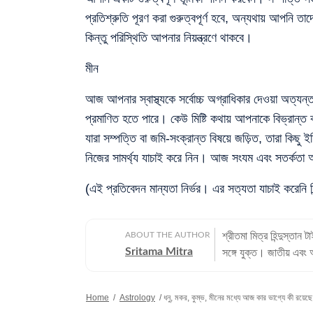
প্রতিশ্রুতি পূরণ করা গুরুত্বপূর্ণ হবে, অন্যথায় আপনি 
কিন্তু পরিস্থিতি আপনার নিয়ন্ত্রণে থাকবে।
মীন
আজ আপনার স্বাস্থ্যকে সর্বোচ্চ অগ্রাধিকার দেওয়া অত্যন্
প্রমাণিত হতে পারে। কেউ মিষ্টি কথায় আপনাকে বিভ্রান্ত
যারা সম্পত্তি বা জমি-সংক্রান্ত বিষয়ে জড়িত, তারা কি
নিজের সামর্থ্য যাচাই করে নিন। আজ সংযম এবং সতর্কতা আ
(এই প্রতিবেদন মান্যতা নির্ভর। এর সত্যতা যাচাই করেনি হি
ABOUT THE AUTHOR
শ্রীতমা মিত্র হিন্দুস্ত
Sritama Mitra
সঙ্গে যুক্ত। জাতীয় এবং 
জ্যোতিষ বিভাগ দেখাশোনা ক
জীবন: পেশাদার জীবনের শ
Home
/
Astrology
/
ধনু, মকর, কুম্ভ, মীনের মধ্যে আজ কার ভাগ্যে কী রয়ে
সালে তিনি ইটিভি নিউজ বা