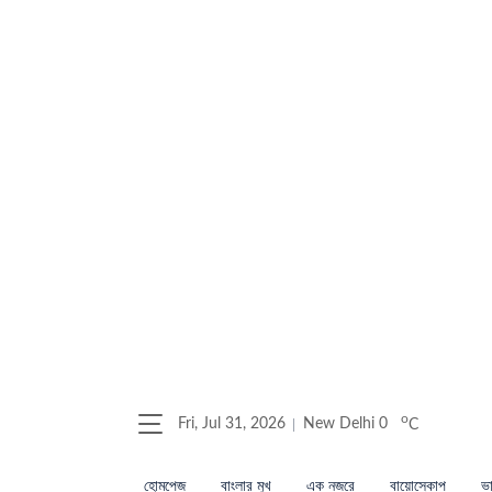
o
Fri, Jul 31, 2026
New Delhi
0
C
হোমপেজ
বাংলার মুখ
এক নজরে
বায়োস্কোপ
ভা