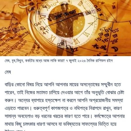
মেষ, বৃষ,মিথুন, কর্কটের মধ্যে আজ লাকি কারা! ৭ জুলাই ২০২৬ দৈনিক রাশিফল রইল
মেষ
বাড়ির কোনো বিষয় নিয়ে আপনি আপনার মায়ের অসন্তোষের সম্মুখীন হতে
পারেন, তাই নিজের মতামত চাপিয়ে দেওয়ার আগে তাঁর অনুভূতি বোঝার চেষ্টা
করুন। অন্যের ব্যাপারে হস্তক্ষেপ না করলে আপনি অপ্রয়োজনীয় সমস্যা
এড়াতে পারবেন। গুরুত্বপূর্ণ কাগজপত্র ও নথিপত্র নিরাপদে রাখুন, কারণ
সামান্য অবহেলাও বড় ধরনের খরচের কারণ হতে পারে। কর্মক্ষেত্রে আপনার
মাথায় কিছু চমৎকার ধারণা আসবে যা ভবিষ্যতের সাফল্যের ভিত্তি হয়ে