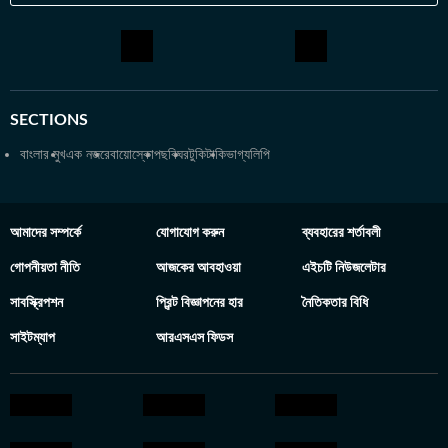
SECTIONS
বাংলার মুখ
এক নজরে
বায়োস্কোপ
ছবিঘর
টুকিটাকি
ভাগ্যলিপি
আমাদের সম্পর্কে
যোগাযোগ করুন
ব্যবহারের শর্তাবলী
গোপনীয়তা নীতি
আজকের আবহাওয়া
এইচটি নিউজলেটার
সাবস্ক্রিপশন
প্রিন্ট বিজ্ঞাপনের হার
নৈতিকতার বিধি
সাইটম্যাপ
আরএসএস ফিডস