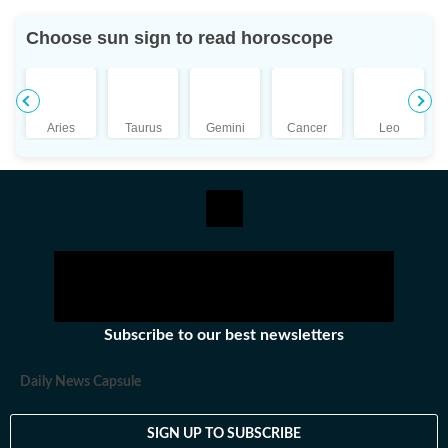
শান্তিনিকেতনে উপস্থাপিকা হিসেবে কাজ করেছেন। ২০১০ সালে তিনি ইটিভি
Choose sun sign to read horoscope
নিউজ বাংলায় কপি এডিটর হিসেবে যোগদান করেন। পরবর্তীতে ওয়ানইন্ডিয়া-সহ
বিভিন্ন সংবাদমাধ্যমে কাজ করার পর তিনি হিন্দুস্তান টাইমস বাংলায় যোগ দেন।
শিক্ষাগত যোগ্যতা: শ্রীতমা মিত্র ইংরেজিতে স্নাতক (বি.এ.) এবং বিশ্বভারতী
বিশ্ববিদ্যালয়, শান্তিনিকেতন থেকে সাংবাদিকতা ও গণযোগাযোগে
Aries
Taurus
Gemini
Cancer
Leo
স্নাতকোত্তর (এম.এ.) ডিগ্রি অর্জন করেন। ব্যক্তিগত পছন্দ ও নেশা:
সাংবাদিকতার বাইরে শ্রীতমা একজন সাহিত্যপ্রেমী, ভ্রমণও তাঁর অন্যতম
নেশা। ছুটির দুপুরগুলো তাঁর কাটে গল্পের বই নিয়ে। একটু লম্বা ছুটি পেলে তিনি
দেশের ভিতর বা কখনও সখনও দেশের বাইরেও বেড়াতে যেতে ভালোবাসেন। তবে
তাঁর প্রতিটা বেড়ানোর পিছনেই কাজ করে কোনও না কোনও বই বা সিনেমা থেকে
তৈরি হওয়া কৌতূহল। অজানাকে জানার আগ্রহই তাঁকে বার বার নিয়ে গিয়ে
ফেলে নানা অচেনা শহরে। সেই সব অভিজ্ঞতাকে লেখার রূপ দিতেও পিছপা হন
না শ্রীতমা।
Subscribe to our best newsletters
Daily News Capsule
SIGN UP TO SUBSCRIBE