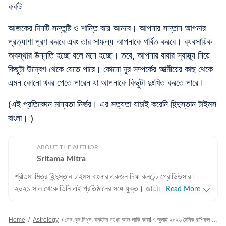
কর্কট
আজকের দিনটি সন্তুষ্টি ও শান্তি বয়ে আনবে। আপনার সন্তান আপনার
প্রত্যাশা পূরণ করবে এবং তার সাফল্য আপনাকে গর্বিত করবে। ব্যবসায়িক
অবস্থার উন্নতি হচ্ছে বলে মনে হচ্ছে। তবে, আপনার বাবার স্বাস্থ্য নিয়ে
কিছুটা উদ্বেগ থেকে যেতে পারে। কোনো দূর সম্পর্কের আত্মীয়ের কাছ থেকে
এমন কোনো খবর পেতে পারেন যা আপনাকে কিছুটা দুঃখিত করতে পারে।
(এই প্রতিবেদন মান্যতা নির্ভর। এর সত্যতা যাচাই করেনি হিন্দুস্তান টাইমস
বাংলা। )
ABOUT THE AUTHOR
Sritama Mitra
শ্রীতমা মিত্র হিন্দুস্তান টাইমস বাংলার একজন চিফ কনটেন্ট প্রোডিউসার।
২০২১ সাল থেকে তিনি এই প্রতিষ্ঠানের সঙ্গে যুক্ত। জাতীয় এবং আন্তর্জাতিক
Read More
সংবাদের পাশাপাশি শ্রীতমার আগ্রহের জায়গা ক্রিকেট। এছাড়াও তিনি জ্যোতিষ
বিভাগ দেখাশোনা করেন এবং জীবনযাপন সংক্রান্ত প্রতিবেদন লিখতেও তাঁর
Home
/
Astrology
/
মেষ, বৃষ,মিথুন, কর্কটের মধ্যে আজ লাকি কারা! ৭ জুলাই ২০২৬ দৈনিক রাশিফল রইল
আগ্রহ রয়েছে। পেশাদার জীবন: পেশাদার জীবনের শুরুতে শ্রীতমা আকাশবাণী,