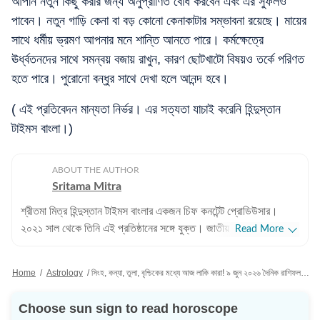
আপনি নতুন কিছু করার জন্য অনুপ্রাণিত বোধ করবেন এবং এর সুফলও
পাবেন। নতুন গাড়ি কেনা বা বড় কোনো কেনাকাটার সম্ভাবনা রয়েছে। মায়ের
সাথে ধর্মীয় ভ্রমণ আপনার মনে শান্তি আনতে পারে। কর্মক্ষেত্রে
ঊর্ধ্বতনদের সাথে সমন্বয় বজায় রাখুন, কারণ ছোটখাটো বিষয়ও তর্কে পরিণত
হতে পারে। পুরোনো বন্ধুর সাথে দেখা হলে আনন্দ হবে।
( এই প্রতিবেদন মান্যতা নির্ভর। এর সত্যতা যাচাই করেনি হিন্দুস্তান
টাইমস বাংলা।)
ABOUT THE AUTHOR
Sritama Mitra
শ্রীতমা মিত্র হিন্দুস্তান টাইমস বাংলার একজন চিফ কনটেন্ট প্রোডিউসার।
২০২১ সাল থেকে তিনি এই প্রতিষ্ঠানের সঙ্গে যুক্ত। জাতীয় এবং আন্তর্জাতিক
Read More
সংবাদের পাশাপাশি শ্রীতমার আগ্রহের জায়গা ক্রিকেট। এছাড়াও তিনি জ্যোতিষ
বিভাগ দেখাশোনা করেন এবং জীবনযাপন সংক্রান্ত প্রতিবেদন লিখতেও তাঁর
Home
/
Astrology
/
সিংহ, কন্যা, তুলা, বৃশ্চিকের মধ্যে আজ লাকি কারা! ৯ জুন ২০২৬ দৈনিক রাশিফল রইল
আগ্রহ রয়েছে। পেশাদার জীবন: পেশাদার জীবনের শুরুতে শ্রীতমা আকাশবাণী,
শান্তিনিকেতনে উপস্থাপিকা হিসেবে কাজ করেছেন। ২০১০ সালে তিনি ইটিভি
Choose sun sign to read horoscope
নিউজ বাংলায় কপি এডিটর হিসেবে যোগদান করেন। পরবর্তীতে ওয়ানইন্ডিয়া-সহ