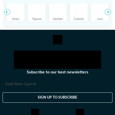
বিভিন্ন সংবাদমাধ্যমে কাজ করার পর তিনি হিন্দুস্তান টাইমস বাংলায় যোগ দেন।
শিক্ষাগত যোগ্যতা: শ্রীতমা মিত্র ইংরেজিতে স্নাতক (বি.এ.) এবং বিশ্বভারতী
বিশ্ববিদ্যালয়, শান্তিনিকেতন থেকে সাংবাদিকতা ও গণযোগাযোগে
Aries
Taurus
Gemini
Cancer
Leo
স্নাতকোত্তর (এম.এ.) ডিগ্রি অর্জন করেন। ব্যক্তিগত পছন্দ ও নেশা:
সাংবাদিকতার বাইরে শ্রীতমা একজন সাহিত্যপ্রেমী, ভ্রমণও তাঁর অন্যতম
নেশা। ছুটির দুপুরগুলো তাঁর কাটে গল্পের বই নিয়ে। একটু লম্বা ছুটি পেলে তিনি
দেশের ভিতর বা কখনও সখনও দেশের বাইরেও বেড়াতে যেতে ভালোবাসেন। তবে
তাঁর প্রতিটা বেড়ানোর পিছনেই কাজ করে কোনও না কোনও বই বা সিনেমা থেকে
তৈরি হওয়া কৌতূহল। অজানাকে জানার আগ্রহই তাঁকে বার বার নিয়ে গিয়ে
ফেলে নানা অচেনা শহরে। সেই সব অভিজ্ঞতাকে লেখার রূপ দিতেও পিছপা হন
না শ্রীতমা।
Subscribe to our best newsletters
Daily News Capsule
SIGN UP TO SUBSCRIBE