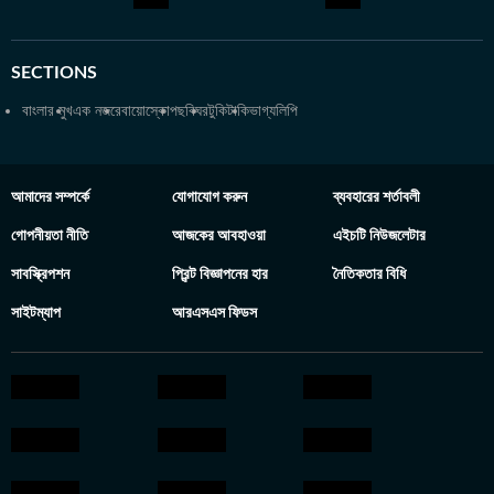
SECTIONS
বাংলার মুখ
এক নজরে
বায়োস্কোপ
ছবিঘর
টুকিটাকি
ভাগ্যলিপি
আমাদের সম্পর্কে
যোগাযোগ করুন
ব্যবহারের শর্তাবলী
গোপনীয়তা নীতি
আজকের আবহাওয়া
এইচটি নিউজলেটার
সাবস্ক্রিপশন
প্রিন্ট বিজ্ঞাপনের হার
নৈতিকতার বিধি
সাইটম্যাপ
আরএসএস ফিডস