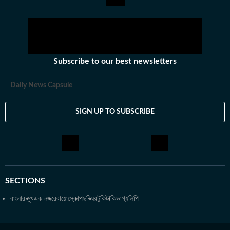
তাঁর প্রতিটা বেড়ানোর পিছনেই কাজ করে কোনও না কোনও বই বা সিনেমা থেকে
তৈরি হওয়া কৌতূহল। অজানাকে জানার আগ্রহই তাঁকে বার বার নিয়ে গিয়ে
ফেলে নানা অচেনা শহরে। সেই সব অভিজ্ঞতাকে লেখার রূপ দিতেও পিছপা হন
না শ্রীতমা।
Subscribe to our best newsletters
Daily News Capsule
SIGN UP TO SUBSCRIBE
SECTIONS
বাংলার মুখ
এক নজরে
বায়োস্কোপ
ছবিঘর
টুকিটাকি
ভাগ্যলিপি