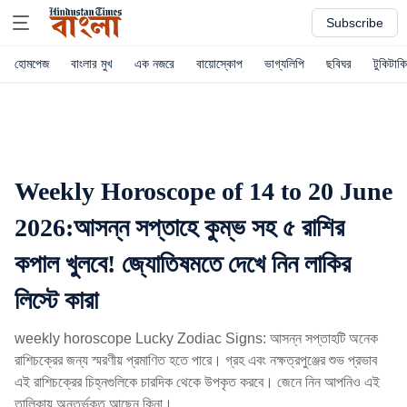
Subscribe
হোমপেজ
বাংলার মুখ
এক নজরে
বায়োস্কোপ
ভাগ্যলিপি
ছবিঘর
টুকিটাকি
Weekly Horoscope of 14 to 20 June
2026:আসন্ন সপ্তাহে কুম্ভ সহ ৫ রাশির
কপাল খুলবে! জ্যোতিষমতে দেখে নিন লাকির
লিস্টে কারা
weekly horoscope Lucky Zodiac Signs: আসন্ন সপ্তাহটি অনেক
রাশিচক্রের জন্য স্মরণীয় প্রমাণিত হতে পারে। গ্রহ এবং নক্ষত্রপুঞ্জের শুভ প্রভাব
এই রাশিচক্রের চিহ্নগুলিকে চারদিক থেকে উপকৃত করবে। জেনে নিন আপনিও এই
তালিকায় অন্তর্ভুক্ত আছেন কিনা।