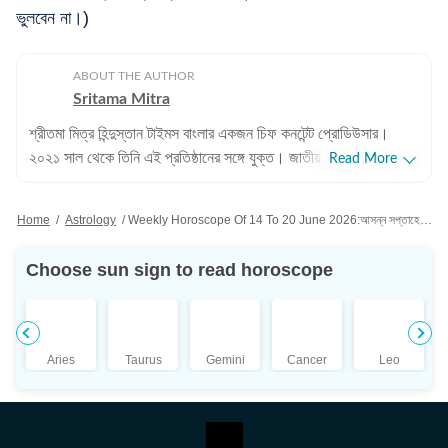
ভুলবেন না।)
ABOUT THE AUTHOR
Sritama Mitra
শ্রীতমা মিত্র হিন্দুস্তান টাইমস বাংলার একজন চিফ কনটেন্ট প্রোডিউসার।
২০২১ সাল থেকে তিনি এই প্রতিষ্ঠানের সঙ্গে যুক্ত। জাতীয় এবং আন্তর্জাতিক
Read More
সংবাদের পাশাপাশি শ্রীতমার আগ্রহের জায়গা ক্রিকেট। এছাড়াও তিনি জ্যোতিষ
বিভাগ দেখাশোনা করেন এবং জীবনযাপন সংক্রান্ত প্রতিবেদন লিখতেও তাঁর
Home
/
Astrology
/
Weekly Horoscope Of 14 To 20 June 2026:আসন্ন সপ্তাহে কুম্ভ সহ ৫ রাশির কপাল খুলবে! জ্যোতিষমতে দেখে নিন লাকির লিস্টে কারা
আগ্রহ রয়েছে। পেশাদার জীবন: পেশাদার জীবনের শুরুতে শ্রীতমা আকাশবাণী,
শান্তিনিকেতনে উপস্থাপিকা হিসেবে কাজ করেছেন। ২০১০ সালে তিনি ইটিভি
Choose sun sign to read horoscope
নিউজ বাংলায় কপি এডিটর হিসেবে যোগদান করেন। পরবর্তীতে ওয়ানইন্ডিয়া-সহ
বিভিন্ন সংবাদমাধ্যমে কাজ করার পর তিনি হিন্দুস্তান টাইমস বাংলায় যোগ দেন।
শিক্ষাগত যোগ্যতা: শ্রীতমা মিত্র ইংরেজিতে স্নাতক (বি.এ.) এবং বিশ্বভারতী
বিশ্ববিদ্যালয়, শান্তিনিকেতন থেকে সাংবাদিকতা ও গণযোগাযোগে
Aries
Taurus
Gemini
Cancer
Leo
স্নাতকোত্তর (এম.এ.) ডিগ্রি অর্জন করেন। ব্যক্তিগত পছন্দ ও নেশা:
সাংবাদিকতার বাইরে শ্রীতমা একজন সাহিত্যপ্রেমী, ভ্রমণও তাঁর অন্যতম
নেশা। ছুটির দুপুরগুলো তাঁর কাটে গল্পের বই নিয়ে। একটু লম্বা ছুটি পেলে তিনি
দেশের ভিতর বা কখনও সখনও দেশের বাইরেও বেড়াতে যেতে ভালোবাসেন। তবে