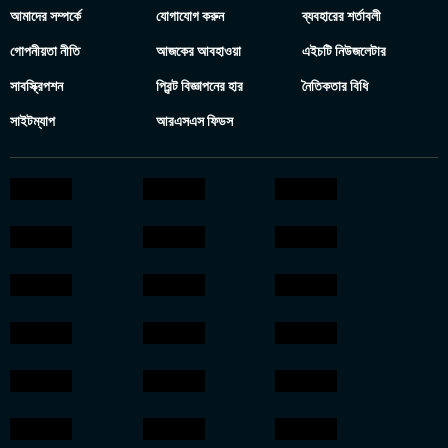
আমাদের সম্পর্কে
যোগাযোগ করুন
ব্যবহারের শর্তাবলী
গোপনীয়তা নীতি
আজকের আবহাওয়া
এইচটি নিউজলেটার
সাবস্ক্রিপশন
প্রিন্ট বিজ্ঞাপনের হার
নৈতিকতার বিধি
সাইটম্যাপ
আরএসএস ফিডস