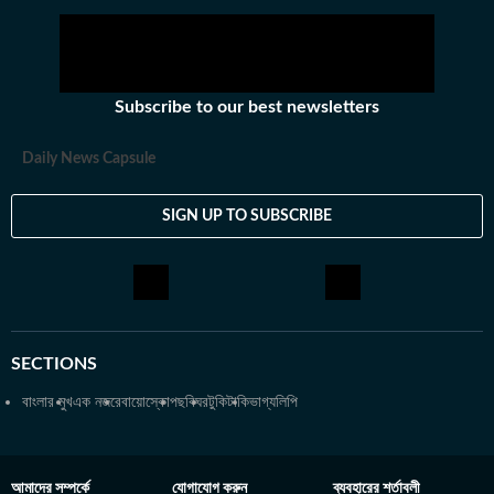
জকি হিসেবেও কাজ করেছিলেন তিনি। খবরের জগৎ ছাড়া খেলাধুলো, ইতিহাসে
অভিজিতের আগ্রহ রয়েছে। শিক্ষাগত যোগ্যতা: সাংবাদিকতা ও গণজ্ঞাপন নিয়ে
অভিজিৎ তাঁর স্নাতক স্তরের পড়াশোনা সম্পন্ন করেছেন আশুতোষ কলেজ
থেকে। এরপর কলকাতা বিশ্ববিদ্যালয় থেকে একই বিষয়ে স্নাতকোত্তর ডিগ্রি
Subscribe to our best newsletters
অর্জন করেন। ব্যক্তিগত পছন্দ ও নেশা: ক্রিকেট, ফুটবল, টেনিস ছাড়া প্রায় সব
ধরনের খেলা দেখতে তিনি ভীষণ ভালোবাসেন। কাজের বাইরে তাঁর অবসর কাটে
Daily News Capsule
বই পড়ে এবং বিভিন্ন বিষয়ে ডকুমেন্টারি দেখে।
SIGN UP TO SUBSCRIBE
SECTIONS
বাংলার মুখ
এক নজরে
বায়োস্কোপ
ছবিঘর
টুকিটাকি
ভাগ্যলিপি
আমাদের সম্পর্কে
যোগাযোগ করুন
ব্যবহারের শর্তাবলী