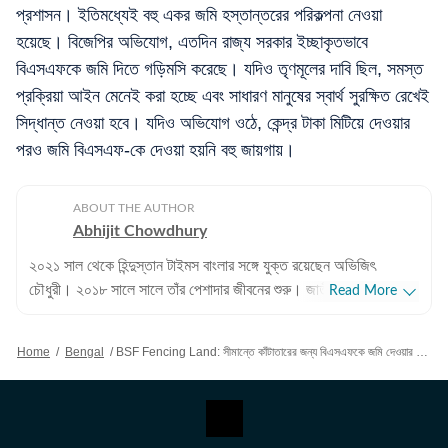
প্রশাসন। ইতিমধ্যেই বহু একর জমি হস্তান্তরের পরিকল্পনা নেওয়া
হয়েছে। বিজেপির অভিযোগ, এতদিন রাজ্য সরকার ইচ্ছাকৃতভাবে
বিএসএফকে জমি দিতে গড়িমসি করেছে। যদিও তৃণমূলের দাবি ছিল, সমস্ত
প্রক্রিয়া আইন মেনেই করা হচ্ছে এবং সাধারণ মানুষের স্বার্থ সুরক্ষিত রেখেই
সিদ্ধান্ত নেওয়া হবে। যদিও অভিযোগ ওঠে, কেন্দ্র টাকা মিটিয়ে দেওয়ার
পরও জমি বিএসএফ-কে দেওয়া হয়নি বহু জায়গায়।
ABOUT THE AUTHOR
Abhijit Chowdhury
২০২১ সাল থেকে হিন্দুস্তান টাইমস বাংলার সঙ্গে যুক্ত রয়েছেন অভিজিৎ
চৌধুরী। ২০১৮ সালে সালে তাঁর পেশাদার জীবনের শুরু। জাতীয়, আন্তর্জাতিক
Read More
বিষয়, বাংলার রাজনীতি এবং খেলাধুলোর বিষয়ে লেখার ক্ষেত্রে ৮ বছরের অভিজ্ঞতা
রয়েছে তাঁর। আন্তর্জাতিক ক্ষেত্রে আমেরিকা, পাকিস্তান এবং বাংলাদেশের
Home
/
Bengal
/
BSF Fencing Land: সীমান্তে কাঁটাতারের জন্য বিএসএফকে জমি দেওয়ার দায়িত্ব প্রাক্তন মুখ্যসচিব নন্দিনী চক্রবর্তীর কাঁধে
বিষয়ে তাঁর আগ্রহ সবচেয়ে বেশি। কলকাতা বিশ্ববিদ্যালয় থেকে সাংবাদিকতায়
স্নাতকোত্তর ডিগ্রি পাশ করেই সাংবাদিকতার জগতে প্রবেশ করেছেন
অভিজিৎ। হিন্দুস্তান টাইমস বাংলায় যোগদানের আগে ওয়ানইন্ডিয়া এবং ইটিভি
ভারতে কাজ করার অভিজ্ঞতা রয়েছে অভিজিতের। এছাড়া আকাশবাণীতে রেডিও