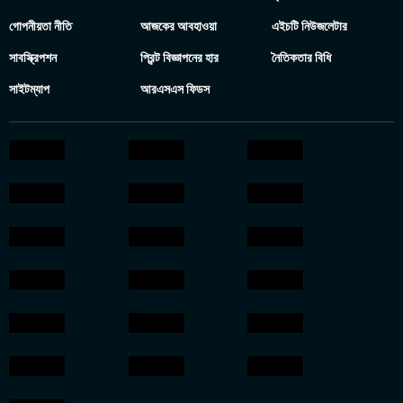
গোপনীয়তা নীতি
আজকের আবহাওয়া
এইচটি নিউজলেটার
সাবস্ক্রিপশন
প্রিন্ট বিজ্ঞাপনের হার
নৈতিকতার বিধি
সাইটম্যাপ
আরএসএস ফিডস