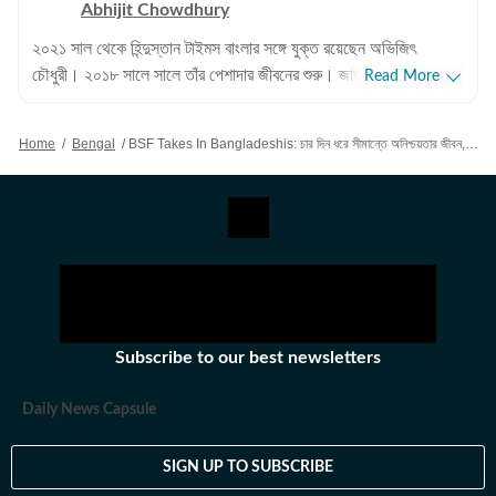
Abhijit Chowdhury
২০২১ সাল থেকে হিন্দুস্তান টাইমস বাংলার সঙ্গে যুক্ত রয়েছেন অভিজিৎ
চৌধুরী। ২০১৮ সালে সালে তাঁর পেশাদার জীবনের শুরু। জাতীয়, আন্তর্জাতিক
Read More
বিষয়, বাংলার রাজনীতি এবং খেলাধুলোর বিষয়ে লেখার ক্ষেত্রে ৮ বছরের অভিজ্ঞতা
রয়েছে তাঁর। আন্তর্জাতিক ক্ষেত্রে আমেরিকা, পাকিস্তান এবং বাংলাদেশের
Home
/
Bengal
/
BSF Takes In Bangladeshis: চার দিন ধরে সীমান্তে অনিশ্চয়তার জীবন, অবশেষে ১২ বাংলাদেশিকে উদ্ধার করল বিএসএফ
বিষয়ে তাঁর আগ্রহ সবচেয়ে বেশি। কলকাতা বিশ্ববিদ্যালয় থেকে সাংবাদিকতায়
স্নাতকোত্তর ডিগ্রি পাশ করেই সাংবাদিকতার জগতে প্রবেশ করেছেন
অভিজিৎ। হিন্দুস্তান টাইমস বাংলায় যোগদানের আগে ওয়ানইন্ডিয়া এবং ইটিভি
ভারতে কাজ করার অভিজ্ঞতা রয়েছে অভিজিতের। এছাড়া আকাশবাণীতে রেডিও
জকি হিসেবেও কাজ করেছিলেন তিনি। খবরের জগৎ ছাড়া খেলাধুলো, ইতিহাসে
অভিজিতের আগ্রহ রয়েছে। শিক্ষাগত যোগ্যতা: সাংবাদিকতা ও গণজ্ঞাপন নিয়ে
অভিজিৎ তাঁর স্নাতক স্তরের পড়াশোনা সম্পন্ন করেছেন আশুতোষ কলেজ
থেকে। এরপর কলকাতা বিশ্ববিদ্যালয় থেকে একই বিষয়ে স্নাতকোত্তর ডিগ্রি
Subscribe to our best newsletters
অর্জন করেন। ব্যক্তিগত পছন্দ ও নেশা: ক্রিকেট, ফুটবল, টেনিস ছাড়া প্রায় সব
ধরনের খেলা দেখতে তিনি ভীষণ ভালোবাসেন। কাজের বাইরে তাঁর অবসর কাটে
Daily News Capsule
বই পড়ে এবং বিভিন্ন বিষয়ে ডকুমেন্টারি দেখে।
SIGN UP TO SUBSCRIBE