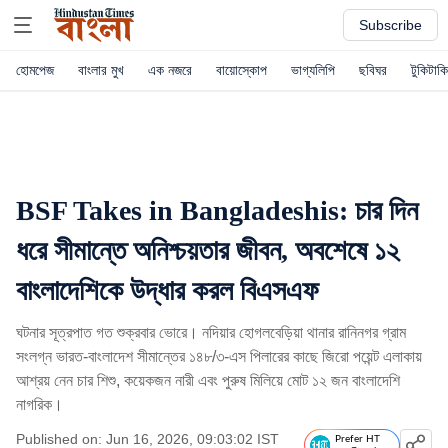
Subscribe
হোমপেজ
বাংলার মুখ
এক নজরে
বায়োস্কোপ
ভাগ্যলিপি
ছবিঘর
টুকিটাকি
BSF Takes in Bangladeshis: চার দিন
ধরে সীমান্তে অনিশ্চয়তার জীবন, অবশেষে ১২
বাংলাদেশিকে উদ্ধার করল বিএসএফ
ঘটনার সূত্রপাত গত শুক্রবার ভোরে। নদিয়ার হোগলবেড়িয়া থানার রানিনগর গ্রাম
সংলগ্ন ভারত-বাংলাদেশ সীমান্তের ১৪৮/৩-এস পিলারের কাছে জিরো পয়েন্ট এলাকায়
আশ্রয় নেন চার শিশু, কয়েকজন নারী এবং পুরুষ মিলিয়ে মোট ১২ জন বাংলাদেশি
নাগরিক।
Published on: Jun 16, 2026, 09:03:02 IST
Prefer HT