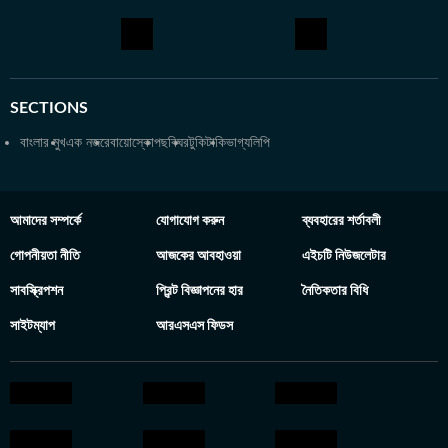
SECTIONS
বাংলার মুখ
এক নজরে
বায়োস্কোপ
ছবিঘর
টুকিটাকি
ভাগ্যলিপি
আমাদের সম্পর্কে
যোগাযোগ করুন
ব্যবহারের শর্তাবলী
গোপনীয়তা নীতি
আজকের আবহাওয়া
এইচটি নিউজলেটার
সাবস্ক্রিপশন
প্রিন্ট বিজ্ঞাপনের হার
নৈতিকতার বিধি
সাইটম্যাপ
আরএসএস ফিডস