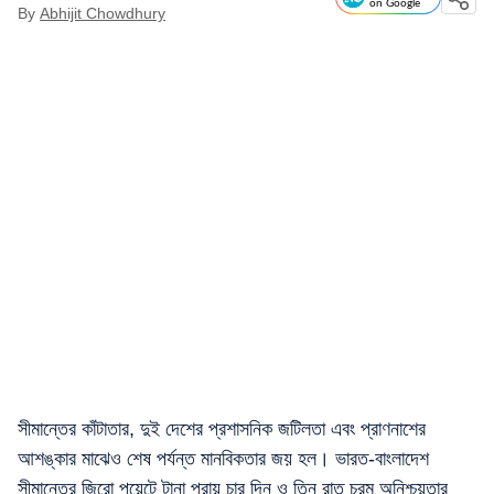
on Google
By
Abhijit Chowdhury
সীমান্তের কাঁটাতার, দুই দেশের প্রশাসনিক জটিলতা এবং প্রাণনাশের
আশঙ্কার মাঝেও শেষ পর্যন্ত মানবিকতার জয় হল। ভারত-বাংলাদেশ
সীমান্তের জিরো পয়েন্টে টানা প্রায় চার দিন ও তিন রাত চরম অনিশ্চয়তার