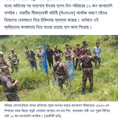
মধ্যে কাটানোর পর অবশেষে উদ্ধার হলেন তিন পরিবারের ১২ জন বাংলাদেশি
নাগরিক। ভারতীয় সীমান্তরক্ষী বাহিনী (বিএসএফ) মানবিক কারণে তাঁদের
নিজেদের হেফাজতে নিয়ে চিকিৎসার ব্যবস্থা করেছে। বর্তমানে ওই
ব্যক্তিদের কলকাতায় নিয়ে যাওয়া হয়েছে বলে জানা গিয়েছে।
নদিয়ার হোগলবেড়িয়া থানার রানিনগর গ্রাম সংলগ্ন ভারত-বাংলাদেশ সীমান্তের ১৪৮/৩-এস
পিলারের কাছে জিরো পয়েন্ট এলাকায় আশ্রয় নেন চার শিশু, কয়েকজন নারী এবং পুরুষ মিলিয়ে
মোট ১২ জন বাংলাদেশি নাগরিক। (প্রতীকী ছবি)