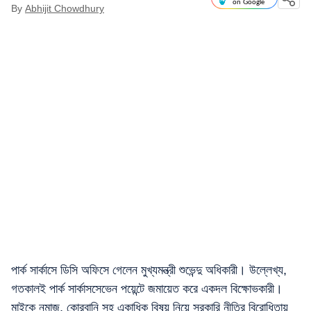
on Google
By
Abhijit Chowdhury
পার্ক সার্কাসে ডিসি অফিসে গেলেন মুখ্যমন্ত্রী শুভেন্দু অধিকারী। উল্লেখ্য,
গতকালই পার্ক সার্কাসসেভেন পয়েন্টে জমায়েত করে একদল বিক্ষোভকারী।
মাইকে নমাজ, কোরবানি সহ একাধিক বিষয় নিয়ে সরকারি নীতির বিরোধিতায়