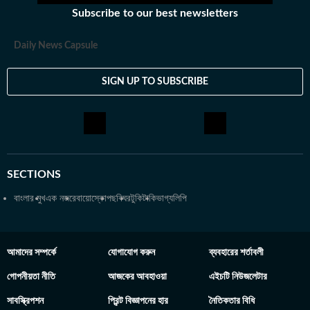
থেকে। এরপর কলকাতা বিশ্ববিদ্যালয় থেকে একই বিষয়ে স্নাতকোত্তর ডিগ্রি
Subscribe to our best newsletters
অর্জন করেন। ব্যক্তিগত পছন্দ ও নেশা: ক্রিকেট, ফুটবল, টেনিস ছাড়া প্রায় সব
ধরনের খেলা দেখতে তিনি ভীষণ ভালোবাসেন। কাজের বাইরে তাঁর অবসর কাটে
Daily News Capsule
বই পড়ে এবং বিভিন্ন বিষয়ে ডকুমেন্টারি দেখে।
SIGN UP TO SUBSCRIBE
SECTIONS
বাংলার মুখ
এক নজরে
বায়োস্কোপ
ছবিঘর
টুকিটাকি
ভাগ্যলিপি
আমাদের সম্পর্কে
যোগাযোগ করুন
ব্যবহারের শর্তাবলী
গোপনীয়তা নীতি
আজকের আবহাওয়া
এইচটি নিউজলেটার
সাবস্ক্রিপশন
প্রিন্ট বিজ্ঞাপনের হার
নৈতিকতার বিধি