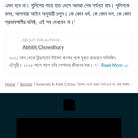
এমন হবে না। পুলিশের গায়ে হাত দেলে আমরা শেষ পর্যন্ত যাব। পুলিশকে
বলব, আপনারা আইন অনুযায়ী চলুন। কে কোন ধর্ম, কে কোন দল, কে কোন
প্রভাবশালীর ঘনিষ্ঠ, এই সব দেখবেন না।'
ABOUT THE AUTHOR
Abhijit Chowdhury
২০২১ সাল থেকে হিন্দুস্তান টাইমস বাংলার সঙ্গে যুক্ত রয়েছেন অভিজিৎ
চৌধুরী। ২০১৮ সালে সালে তাঁর পেশাদার জীবনের শুরু। জাতীয়, আন্তর্জাতিক
Read More
বিষয়, বাংলার রাজনীতি এবং খেলাধুলোর বিষয়ে লেখার ক্ষেত্রে ৮ বছরের অভিজ্ঞতা
রয়েছে তাঁর। আন্তর্জাতিক ক্ষেত্রে আমেরিকা, পাকিস্তান এবং বাংলাদেশের
Home
/
Bengal
/
Suvendu In Park Circus: 'আমার থেকে খারাপ কেউ হবে না', পার্ক সার্কাস, তিলজলার তাণ্ডবকারীদের হুঁশিয়ারি শুভেন্দুর
বিষয়ে তাঁর আগ্রহ সবচেয়ে বেশি। কলকাতা বিশ্ববিদ্যালয় থেকে সাংবাদিকতায়
স্নাতকোত্তর ডিগ্রি পাশ করেই সাংবাদিকতার জগতে প্রবেশ করেছেন
অভিজিৎ। হিন্দুস্তান টাইমস বাংলায় যোগদানের আগে ওয়ানইন্ডিয়া এবং ইটিভি
ভারতে কাজ করার অভিজ্ঞতা রয়েছে অভিজিতের। এছাড়া আকাশবাণীতে রেডিও
জকি হিসেবেও কাজ করেছিলেন তিনি। খবরের জগৎ ছাড়া খেলাধুলো, ইতিহাসে
অভিজিতের আগ্রহ রয়েছে। শিক্ষাগত যোগ্যতা: সাংবাদিকতা ও গণজ্ঞাপন নিয়ে
অভিজিৎ তাঁর স্নাতক স্তরের পড়াশোনা সম্পন্ন করেছেন আশুতোষ কলেজ