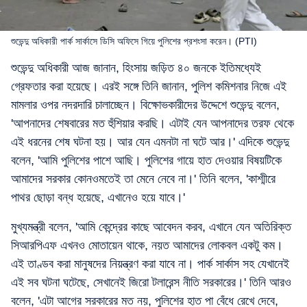
শুভেন্দু অধিকারী পার্ক সার্কাসে ডিসি অফিসে গিয়ে পুলিশের প্রশংসা করেন। (PTI)
শুভেন্দু অধিকারী আজ জানান, হিংসায় জড়িত ৪০ জনকে ইতিমধ্যেই
গ্রেফতার করা হয়েছে। এরই সঙ্গে তিনি জানান, পুলিশ কমিশনার নিজে এই
মামলার ওপর নদরদারি চালাচ্ছেন। বিক্ষোভকারীদের উদ্দেশে শুভেন্দু বলেন,
'আপনাদের শেষবারের মত হুঁশিয়ার করছি। এটাই যেন আপনাদের তরফ থেকে
এই ধরনের শেষ ঘটনা হয়। আর যেন এমনটা না ঘটে আর।' এদিকে শুভেন্দু
বলেন, 'আমি পুলিশের পাশে আছি। পুলিশের গায়ে হাত দেওয়ার বিষয়টিকে
আমাদের সরকার কোনওমতেই তা মেনে নেবে না।' তিনি বলেন, 'কাশ্মীরে
পাথর ছোড়া বন্ধ হয়েছে, এখানেও হয়ে যাবে।'
মুখ্যমন্ত্রী বলেন, 'আমি কেন্দ্রের কাছে আবেদন করব, এখানে যেন অতিরিক্ত
সিআরপিএফ এখনও মোতায়েন থাকে, নয়ত আমাদের লোকবল একটু কম।
এই তাণ্ডব করা মানুষদের নিয়ন্ত্রণ করা যাবে না। পার্ক সার্কাস সহ যেখানেই
এই সব ঘটনা ঘটেছে, সেখানেই জিরো টলারেন্স নীতি সরকারের।' তিনি আরও
বলেন, 'এটা আগের সরকারের মত নয়, পুলিশের হাত পা বেঁধে রেখে দেবে,