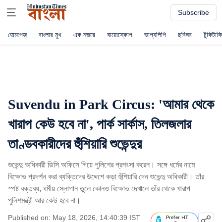
Subscribe
হোমপেজ
বাংলার মুখ
এক নজরে
বায়োস্কোপ
ভাগ্যলিপি
ছবিঘর
টুকিটাকি
Suvendu in Park Circus: 'আমার থেকে
খারাপ কেউ হবে না', পার্ক সার্কাস, তিলজলার
তাণ্ডবকারীদের হুঁশিয়ারি শুভেন্দুর
শুভেন্দু অধিকারী ডিসি অফিসে গিয়ে পুলিশের প্রশংসা করেন। সঙ্গে ধর্মের নামে
বিক্ষোভ প্রদর্শন করা ব্যক্তিদের উদ্দেশে কড়া হুঁশিয়ারি দেন শুভেন্দু অধিকারী। তাঁর
স্পষ্ট বক্তব্য, ধর্মীয় স্লোগান তুলে কোনও বিক্ষোভ দেখালে তাঁর থেকে খারাপ
পুলিশমন্ত্রী আর কেউ হবে না।
Published on: May 18, 2026, 14:40:39 IST
Prefer HT