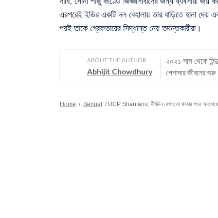
দাবি, সোনা পাপ্পু কাণ্ডে জিজ্ঞাসাবাদের জন্য ব্যবসায়ী 
এরপরেই ইডির একটি দল বেহালায় তার বাড়িতে হানা দেয় এবং 
পরই তাকে গ্রেফতারের সিদ্ধান্ত নেয় তদন্তকারীরা।
ABOUT THE AUTHOR
২০২১ সাল থেকে হিন্দ
Abhijit Chowdhury
পেশাদার জীবনের শুরু
বছরের অভিজ্ঞতা রয়েছ
সবচেয়ে বেশি। কলকাতা বিশ্ববিদ্যালয় থেকে সাংবাদিকতায় স্নাতকোত্তর ডিগ্রি পাশ করেই সাংবাদিকতার
Home
/
Bengal
/
DCP Shantanu: দীর্ঘদিন বেপাত্তা থাকার পরে অবশেষে ইড
জগতে প্রবেশ করেছেন
কাজ করার অভিজ্ঞতা
খবরের জগৎ ছাড়া খেলাধুলো, ই
গণজ্ঞাপন নিয়ে অভি
কলকাতা বিশ্ববিদ্যালয় থেকে
ক্রিকেট, ফুটবল, টেন
কাটে বই পড়ে এবং বিভ