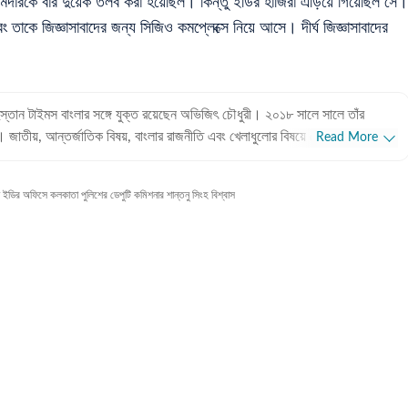
জয় কামদারকে বার দুয়েক তলব করা হয়েছিল। কিন্তু ইডির হাজিরা এড়িয়ে গিয়েছিল সে।
তাকে জিজ্ঞাসাবাদের জন্য সিজিও কমপ্লেক্সে নিয়ে আসে। দীর্ঘ জিজ্ঞাসাবাদের
ুস্তান টাইমস বাংলার সঙ্গে যুক্ত রয়েছেন অভিজিৎ চৌধুরী। ২০১৮ সালে সালে তাঁর
। জাতীয়, আন্তর্জাতিক বিষয়, বাংলার রাজনীতি এবং খেলাধুলোর বিষয়ে লেখার ক্ষেত্রে ৮
Read More
ে তাঁর। আন্তর্জাতিক ক্ষেত্রে আমেরিকা, পাকিস্তান এবং বাংলাদেশের বিষয়ে তাঁর আগ্রহ
ির অফিসে কলকাতা পুলিশের ডেপুটি কমিশনার শান্তনু সিংহ বিশ্বাস
 অভিজিৎ। হিন্দুস্তান টাইমস বাংলায় যোগদানের আগে ওয়ানইন্ডিয়া এবং ইটিভি ভারতে
 রয়েছে অভিজিতের। এছাড়া আকাশবাণীতে রেডিও জকি হিসেবেও কাজ করেছিলেন তিনি।
তিহাসে অভিজিতের আগ্রহ রয়েছে। শিক্ষাগত যোগ্যতা: সাংবাদিকতা ও
জিৎ তাঁর স্নাতক স্তরের পড়াশোনা সম্পন্ন করেছেন আশুতোষ কলেজ থেকে। এরপর
 একই বিষয়ে স্নাতকোত্তর ডিগ্রি অর্জন করেন। ব্যক্তিগত পছন্দ ও নেশা:
িস ছাড়া প্রায় সব ধরনের খেলা দেখতে তিনি ভীষণ ভালোবাসেন। কাজের বাইরে তাঁর অবসর
িন্ন বিষয়ে ডকুমেন্টারি দেখে।