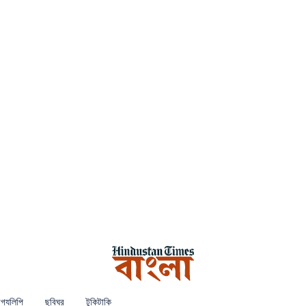
গ্যলিপি
ছবিঘর
টুকিটাকি