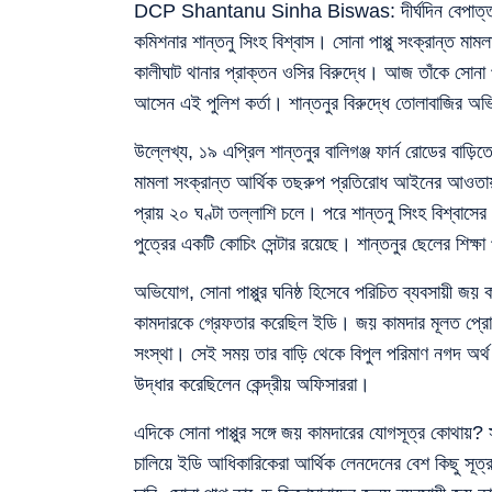
DCP Shantanu Sinha Biswas: দীর্ঘদিন বেপাত্তা থা
কমিশনার শান্তনু সিংহ বিশ্বাস। সোনা পাপ্পু সংক্রান্ত
কালীঘাট থানার প্রাক্তন ওসির বিরুদ্ধে। আজ তাঁকে সোনা 
আসেন এই পুলিশ কর্তা। শান্তনুর বিরুদ্ধে তোলাবাজির 
উল্লেখ্য, ১৯ এপ্রিল শান্তনুর বালিগঞ্জ ফার্ন রোডের বাড়
মামলা সংক্রান্ত আর্থিক তছরুপ প্রতিরোধ আইনের আওতায় 
প্রায় ২০ ঘণ্টা তল্লাশি চলে। পরে শান্তনু সিংহ বিশ্বাসের 
পুত্রের একটি কোচিং সেন্টার রয়েছে। শান্তনুর ছেলের শিক্
অভিযোগ, সোনা পাপ্পুর ঘনিষ্ঠ হিসেবে পরিচিত ব্যবসায়ী জয়
কামদারকে গ্রেফতার করেছিল ইডি। জয় কামদার মূলত প্রোমোট
সংস্থা। সেই সময় তার বাড়ি থেকে বিপুল পরিমাণ নগদ অর্থ 
উদ্ধার করেছিলেন কেন্দ্রীয় অফিসাররা।
এদিকে সোনা পাপ্পুর সঙ্গে জয় কামদারের যোগসূত্র কোথায়? সম
চালিয়ে ইডি আধিকারিকেরা আর্থিক লেনদেনের বেশ কিছু সূ