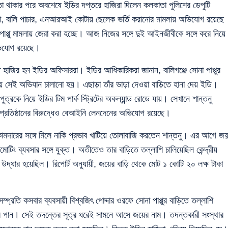
কার পরে অবশেষে ইডির দপ্তরে হাজিরা দিলেন কলকাতা পুলিশের ডেপুটি
 মামলা, বালি পাচার, এনআরআই কোটায় ছেলেক ভর্তি করানোর মামলায় অভিযোগ রয়েছে
পাপ্পু মামলায় জেরা করা হচ্ছে। আজ নিজের সঙ্গে দুই আইনজীবীকে সঙ্গে করে নিয়ে
অভিযোগ রয়েছে।
িতে হাজির হন ইডির অফিসাররা। ইডির আধিকারিকরা জানান, বালিগঞ্জে সোনা পাপ্পুর
সেই অভিযান চালানো হয়। এছাড়া তাঁর ভাড়া দেওয়া বাড়িতে হানা দেয় ইডি।
পুত্রকে নিয়ে ইডির টিম পার্ক স্ট্রিটের অকল্যান্ড রোডে যায়। সেখানে শান্তনু
ষা প্রতিষ্ঠানের বিরুদ্ধেও বেআইনি লেনদেনের অভিযোগ রয়েছে।
 কামদারের সঙ্গে মিলে নাকি প্রভাব খাটিয়ে তোলাবাজি করতেন শান্তনু। এর আগে জ
িং ব্যবসার সঙ্গে যুক্ত। অতীতেও তার বাড়িতে তল্লাশি চালিয়েছিল কেন্দ্রীয়
উদ্ধার হয়েছিল। রিপোর্ট অনুযায়ী, জয়ের বাড়ি থেকে মোট ১ কোটি ২০ লক্ষ টাকা
্প্রতি কসবার ব্যবসায়ী বিশ্বজিৎ পোদ্দার ওরফে সোনা পাপ্পুর বাড়িতে তল্লাশি
ত্র পান। সেই তদন্তের সূত্র ধরেই সামনে আসে জয়ের নাম। তদন্তকারী সংস্থার