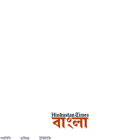
গ্যলিপি
ছবিঘর
টুকিটাকি