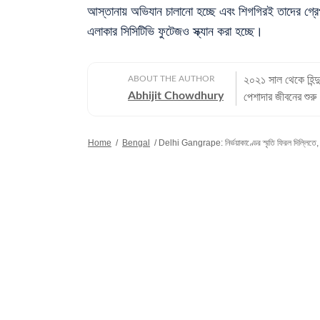
আস্তানায় অভিযান চালানো হচ্ছে এবং শিগগিরই তাদের গ্র
এলাকার সিসিটিভি ফুটেজও স্ক্যান করা হচ্ছে।
ABOUT THE AUTHOR
২০২১ সাল থেকে হিন্দ
Abhijit Chowdhury
পেশাদার জীবনের শুরু
বছরের অভিজ্ঞতা রয়েছ
সবচেয়ে বেশি। কলকাতা বিশ্ববিদ্যালয় থেকে সাংবাদিকতায় স্নাতকোত্তর ডিগ্রি পাশ করেই সাংবাদিকতার
Home
/
Bengal
/
Delhi Gangrape: নির্ভয়াকাণ্ডের স্মৃতি ফিরল দিল্লিতে, 
জগতে প্রবেশ করেছেন
কাজ করার অভিজ্ঞতা
খবরের জগৎ ছাড়া খেলাধুলো, ই
গণজ্ঞাপন নিয়ে অভি
কলকাতা বিশ্ববিদ্যালয় থেকে
ক্রিকেট, ফুটবল, টেন
কাটে বই পড়ে এবং বিভ