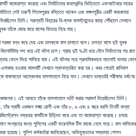
বাসটি বাজেয়াপ্ত করেছে এবং নির্যাতিতার জবানবন্দির ভিত্তিতে এফআইআর দায়ের
যাতিতা সেই তরুণী পিতমপুরার বস্তিতে থাকেন এবং মঙ্গলপুরীর একটি কারখানায়
িরছিলেন তিনি। সরস্বতী বিহারের বি-ব্লক বাসস্ট্যান্ডের কাছে পৌঁছালে সেখানে
যুবক তাঁকে জোর করে বাসের ভিতরে নিয়ে যায়।
রা দরজা বন্ধ করে দেয় এবং চালককে বাস চালাতে বলে। চলন্ত বাসে দুই যুবক
াত কিলোমিটার পথ ধরে এই ঘটনা চলে। প্রায় দুই ঘণ্টা ধরে যৌন নির্যাতনের পর রাত
স্তায় ফেলে দিয়ে পালিয়ে যায়। এই ঘটনার পরে প্রাথমিকভাবে নাংলোই থানায় ফো
লাকায় হওয়ায় মামলাটি সেখানে স্থানান্তরিত করা হয়। খবর পেয়েই রানিবাগ
কে বাবাসাহেব আম্বেদকর হাসপাতালে নিয়ে যান। যেখানে ডাক্তারি পরীক্ষায় ধর্ষণের
্কাজনক। এই আবহে তাঁকে হাসপাতালে ভর্তি করার পরামর্শ দিয়েছিলেন তিনি।
ন, তাঁর স্বামী একজন যক্ষ্মা রোগী এবং তাঁর ৮, ৬ এবং ৪ বছর বয়সি তিনটি কন্যা
রেজিস্ট্রেশন নম্বরের বাসটিকে চিহ্নিত করে এবং তা বাজেয়াপ্ত করেছে। চলছে
মাণ সংগ্রহের জন্য পুলিশের একটি ফরেনসিক টিম কাজে নেমে পড়ে। বাস মালিকের
া হয়েছে। পুলিশ কর্মকর্তারা জানিয়েছেন, অভিযুক্তদের সম্ভাব্য গোপন