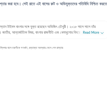
েপ্তার করা হবে। সেই রাতে এই বাসের রুট ও অভিযুক্তদের গতিবিধি নিশ্চিত করতে
ুস্তান টাইমস বাংলার সঙ্গে যুক্ত রয়েছেন অভিজিৎ চৌধুরী। ২০১৮ সালে সালে তাঁর
। জাতীয়, আন্তর্জাতিক বিষয়, বাংলার রাজনীতি এবং খেলাধুলোর বিষয়ে লেখার ক্ষেত্রে ৮
Read More
ে তাঁর। আন্তর্জাতিক ক্ষেত্রে আমেরিকা, পাকিস্তান এবং বাংলাদেশের বিষয়ে তাঁর আগ্রহ
স্লিপার বাসে তরুণীকে গণধর্ষণ, রক্তাক্ত অবস্থায় ফেলে গেল রাস্তায়
 অভিজিৎ। হিন্দুস্তান টাইমস বাংলায় যোগদানের আগে ওয়ানইন্ডিয়া এবং ইটিভি ভারতে
 রয়েছে অভিজিতের। এছাড়া আকাশবাণীতে রেডিও জকি হিসেবেও কাজ করেছিলেন তিনি।
তিহাসে অভিজিতের আগ্রহ রয়েছে। শিক্ষাগত যোগ্যতা: সাংবাদিকতা ও
জিৎ তাঁর স্নাতক স্তরের পড়াশোনা সম্পন্ন করেছেন আশুতোষ কলেজ থেকে। এরপর
 একই বিষয়ে স্নাতকোত্তর ডিগ্রি অর্জন করেন। ব্যক্তিগত পছন্দ ও নেশা:
িস ছাড়া প্রায় সব ধরনের খেলা দেখতে তিনি ভীষণ ভালোবাসেন। কাজের বাইরে তাঁর অবসর
িন্ন বিষয়ে ডকুমেন্টারি দেখে।