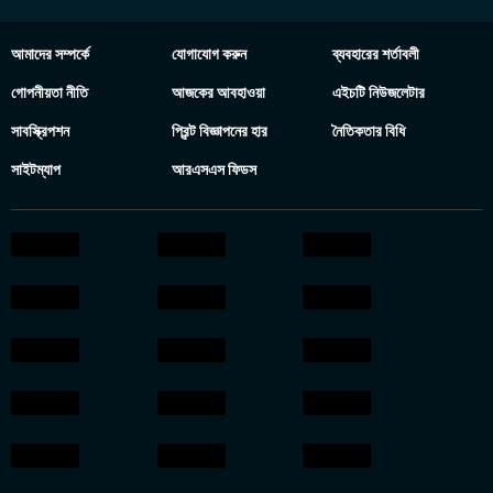
আমাদের সম্পর্কে
যোগাযোগ করুন
ব্যবহারের শর্তাবলী
গোপনীয়তা নীতি
আজকের আবহাওয়া
এইচটি নিউজলেটার
সাবস্ক্রিপশন
প্রিন্ট বিজ্ঞাপনের হার
নৈতিকতার বিধি
সাইটম্যাপ
আরএসএস ফিডস