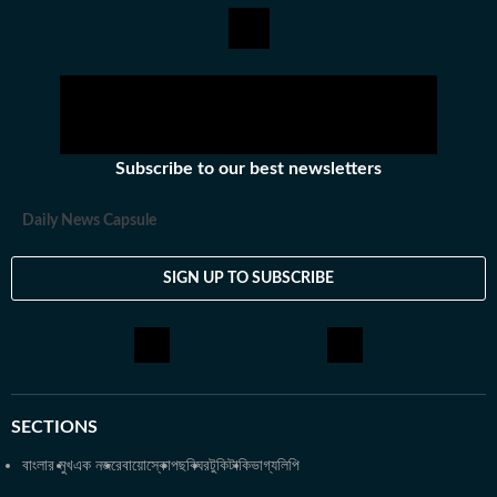
অভিজিৎ। হিন্দুস্তান টাইমস বাংলায় যোগদানের আগে ওয়ানইন্ডিয়া এবং ইটিভি
ভারতে কাজ করার অভিজ্ঞতা রয়েছে অভিজিতের। এছাড়া আকাশবাণীতে রেডিও
জকি হিসেবেও কাজ করেছিলেন তিনি। খবরের জগৎ ছাড়া খেলাধুলো, ইতিহাসে
অভিজিতের আগ্রহ রয়েছে। শিক্ষাগত যোগ্যতা: সাংবাদিকতা ও গণজ্ঞাপন নিয়ে
অভিজিৎ তাঁর স্নাতক স্তরের পড়াশোনা সম্পন্ন করেছেন আশুতোষ কলেজ
থেকে। এরপর কলকাতা বিশ্ববিদ্যালয় থেকে একই বিষয়ে স্নাতকোত্তর ডিগ্রি
Subscribe to our best newsletters
অর্জন করেন। ব্যক্তিগত পছন্দ ও নেশা: ক্রিকেট, ফুটবল, টেনিস ছাড়া প্রায় সব
ধরনের খেলা দেখতে তিনি ভীষণ ভালোবাসেন। কাজের বাইরে তাঁর অবসর কাটে
Daily News Capsule
বই পড়ে এবং বিভিন্ন বিষয়ে ডকুমেন্টারি দেখে।
SIGN UP TO SUBSCRIBE
SECTIONS
বাংলার মুখ
এক নজরে
বায়োস্কোপ
ছবিঘর
টুকিটাকি
ভাগ্যলিপি