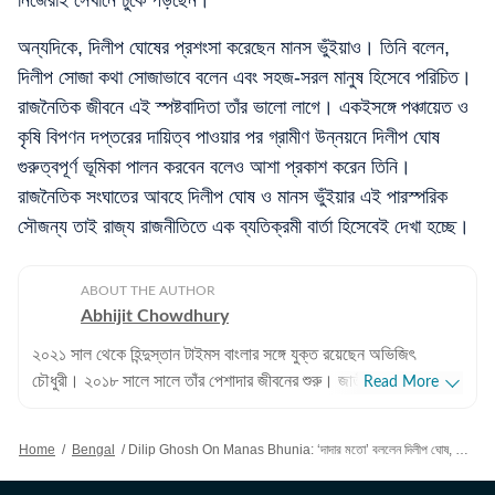
নিজেরাই সেখানে ঢুকে পড়ছেন।'
অন্যদিকে, দিলীপ ঘোষের প্রশংসা করেছেন মানস ভুঁইয়াও। তিনি বলেন,
দিলীপ সোজা কথা সোজাভাবে বলেন এবং সহজ-সরল মানুষ হিসেবে পরিচিত।
রাজনৈতিক জীবনে এই স্পষ্টবাদিতা তাঁর ভালো লাগে। একইসঙ্গে পঞ্চায়েত ও
কৃষি বিপণন দপ্তরের দায়িত্ব পাওয়ার পর গ্রামীণ উন্নয়নে দিলীপ ঘোষ
গুরুত্বপূর্ণ ভূমিকা পালন করবেন বলেও আশা প্রকাশ করেন তিনি।
রাজনৈতিক সংঘাতের আবহে দিলীপ ঘোষ ও মানস ভুঁইয়ার এই পারস্পরিক
সৌজন্য তাই রাজ্য রাজনীতিতে এক ব্যতিক্রমী বার্তা হিসেবেই দেখা হচ্ছে।
ABOUT THE AUTHOR
Abhijit Chowdhury
২০২১ সাল থেকে হিন্দুস্তান টাইমস বাংলার সঙ্গে যুক্ত রয়েছেন অভিজিৎ
চৌধুরী। ২০১৮ সালে সালে তাঁর পেশাদার জীবনের শুরু। জাতীয়, আন্তর্জাতিক
Read More
বিষয়, বাংলার রাজনীতি এবং খেলাধুলোর বিষয়ে লেখার ক্ষেত্রে ৮ বছরের অভিজ্ঞতা
রয়েছে তাঁর। আন্তর্জাতিক ক্ষেত্রে আমেরিকা, পাকিস্তান এবং বাংলাদেশের
Home
/
Bengal
/
Dilip Ghosh On Manas Bhunia: ‘দাদার মতো’ বললেন দিলীপ ঘোষ, কংগ্রেস-তৃণমূল ঘুরে এবার বিজেপিতে মানস?
বিষয়ে তাঁর আগ্রহ সবচেয়ে বেশি। কলকাতা বিশ্ববিদ্যালয় থেকে সাংবাদিকতায়
স্নাতকোত্তর ডিগ্রি পাশ করেই সাংবাদিকতার জগতে প্রবেশ করেছেন