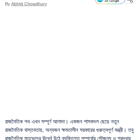
on Google
By
Abhijit Chowdhury
রাজনৈতিক পথ এখন সম্পূর্ণ আলাদা। একজন শাসকদল ছেড়ে নতুন
রাজনৈতিক বাস্তবতায়, অন্যজন ক্ষমতাসীন সরকারের গুরুত্বপূর্ণ মন্ত্রী। তবু
রাজনৈতিক মতভেদের ঊর্ধ্বে উঠে ব্যক্তিগত সম্পর্কের সৌজন্য ও শ্রদ্ধার