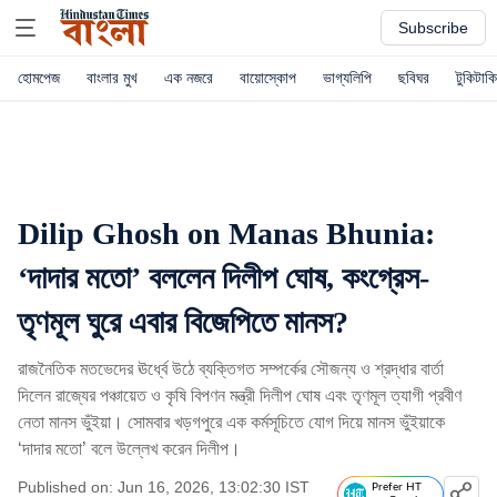
Subscribe
হোমপেজ
বাংলার মুখ
এক নজরে
বায়োস্কোপ
ভাগ্যলিপি
ছবিঘর
টুকিটাকি
Dilip Ghosh on Manas Bhunia:
‘দাদার মতো’ বললেন দিলীপ ঘোষ, কংগ্রেস-
তৃণমূল ঘুরে এবার বিজেপিতে মানস?
রাজনৈতিক মতভেদের ঊর্ধ্বে উঠে ব্যক্তিগত সম্পর্কের সৌজন্য ও শ্রদ্ধার বার্তা
দিলেন রাজ্যের পঞ্চায়েত ও কৃষি বিপণন মন্ত্রী দিলীপ ঘোষ এবং তৃণমূল ত্যাগী প্রবীণ
নেতা মানস ভুঁইয়া। সোমবার খড়গপুরে এক কর্মসূচিতে যোগ দিয়ে মানস ভুঁইয়াকে
‘দাদার মতো’ বলে উল্লেখ করেন দিলীপ।
Published on: Jun 16, 2026, 13:02:30 IST
Prefer HT