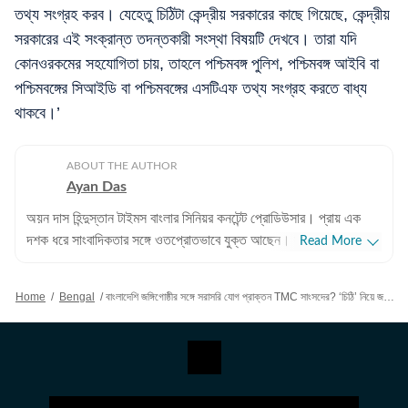
তথ্য সংগ্রহ করব। যেহেতু চিঠিটা কেন্দ্রীয় সরকারের কাছে গিয়েছে, কেন্দ্রীয়
সরকারের এই সংক্রান্ত তদন্তকারী সংস্থা বিষয়টি দেখবে। তারা যদি
কোনওরকমের সহযোগিতা চায়, তাহলে পশ্চিমবঙ্গ পুলিশ, পশ্চিমবঙ্গ আইবি বা
পশ্চিমবঙ্গের সিআইডি বা পশ্চিমবঙ্গের এসটিএফ তথ্য সংগ্রহ করতে বাধ্য
থাকবে।’
ABOUT THE AUTHOR
Ayan Das
অয়ন দাস হিন্দুস্তান টাইমস বাংলার সিনিয়র কনটেন্ট প্রোডিউসার। প্রায় এক
দশক ধরে সাংবাদিকতার সঙ্গে ওতপ্রোতভাবে যুক্ত আছেন। সাংবাদিক হিসেবে
Read More
তিনি মূলত পশ্চিমবঙ্গ-সহ ভারতের রাজনীতি, সমসাময়িক ঘটনাপ্রবাহ এবং
পরিকাঠামো উন্নয়ন সংক্রান্ত বিভিন্ন খবর পাঠকদের সামনে তুলে ধরেন। ট্রেন,
Home
/
Bengal
/
বাংলাদেশি জঙ্গিগোষ্ঠীর সঙ্গে সরাসরি যোগ প্রাক্তন TMC সাংসদের? ‘চিঠি’ নিয়ে জবাব কাকলি-শুভেন্দুর
মেট্রো, আবহাওয়া, খেলাধুলোর প্রতি বিশেষ আগ্রহ রয়েছে। নিয়মিত সেইসব
বিষয়েও প্রতিবেদন লিখে থাকেন। পেশাদার অভিজ্ঞতা: কলকাতা বিশ্ববিদ্যালয়ে
পড়ার সময় দ্য টাইমস অফ ইন্ডিয়া, ক্রিকেট অ্যাসোসিয়েশন অফ বেঙ্গল
(সিএবি), স্পোর্টসকিডার মতো সংস্থায় ইন্টার্নশিপ করার পরে ২০১৮ সাল থেকে
অয়নের পেশাদার জীবনের সূচনা হয়। পেশাদার সাংবাদিক জীবনের শুরুটা হয়