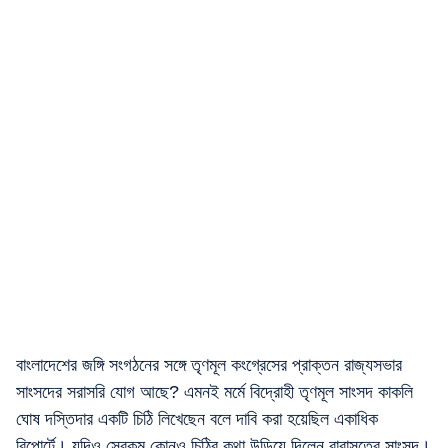
বাংলাদেশের জঙ্গি সংগঠনের সঙ্গে তৃণমূল কংগ্রেসের প্রাক্তন রাজ্যসভার
সাংসদের সরাসরি যোগ আছে? এমনই মর্মে বিদ্রোহী তৃণমূল সাংসদ কাকলি
ঘোষ দস্তিদার একটি চিঠি লিখেছেন বলে দাবি করা হয়েছিল একাধিক
রিপোর্টে। যদিও সেরকম কোনও চিঠির কথা উড়িয়ে দিলেন বারাসতের সাংসদ।