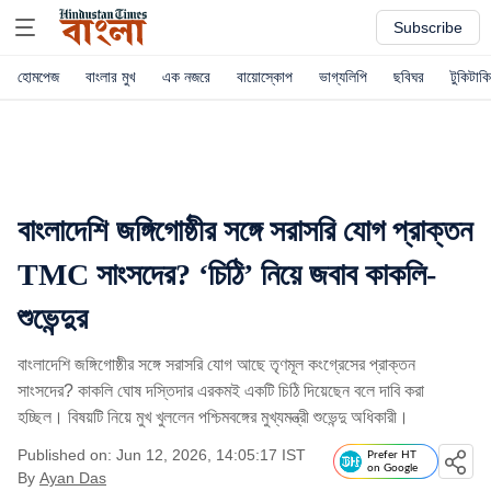
Subscribe
হোমপেজ
বাংলার মুখ
এক নজরে
বায়োস্কোপ
ভাগ্যলিপি
ছবিঘর
টুকিটাকি
বাংলাদেশি জঙ্গিগোষ্ঠীর সঙ্গে সরাসরি যোগ প্রাক্তন
TMC সাংসদের? ‘চিঠি’ নিয়ে জবাব কাকলি-
শুভেন্দুর
বাংলাদেশি জঙ্গিগোষ্ঠীর সঙ্গে সরাসরি যোগ আছে তৃণমূল কংগ্রেসের প্রাক্তন
সাংসদের? কাকলি ঘোষ দস্তিদার এরকমই একটি চিঠি দিয়েছেন বলে দাবি করা
হচ্ছিল। বিষয়টি নিয়ে মুখ খুললেন পশ্চিমবঙ্গের মুখ্যমন্ত্রী শুভেন্দু অধিকারী।
Published on: Jun 12, 2026, 14:05:17 IST
Prefer HT
on Google
By
Ayan Das