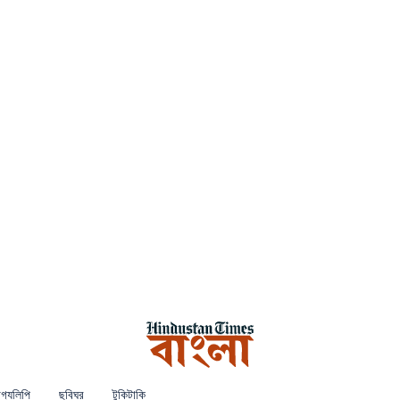
গ্যলিপি
ছবিঘর
টুকিটাকি