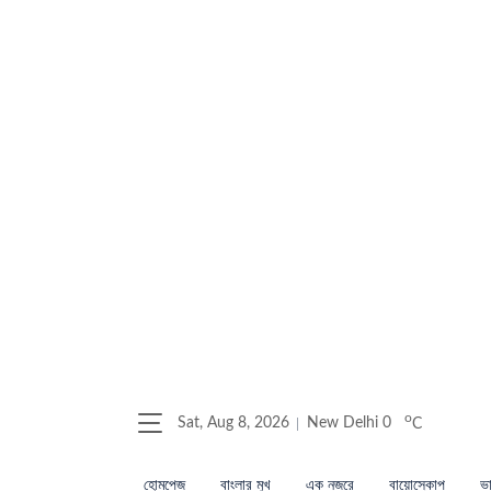
o
Sat, Aug 8, 2026
New Delhi
0
C
হোমপেজ
বাংলার মুখ
এক নজরে
বায়োস্কোপ
ভা