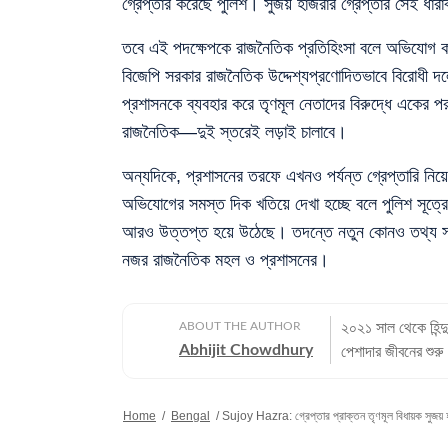
গ্রেপ্তার করেছে পুলিশ। সুজয় হাজরার গ্রেপ্তার সেই ধা
তবে এই পদক্ষেপকে রাজনৈতিক প্রতিহিংসা বলে অভিযোগ কর
বিজেপি সরকার রাজনৈতিক উদ্দেশ্যপ্রণোদিতভাবে বিরোধী দল
প্রশাসনকে ব্যবহার করে তৃণমূল নেতাদের বিরুদ্ধে একের 
রাজনৈতিক—দুই স্তরেই লড়াই চালাবে।
অন্যদিকে, প্রশাসনের তরফে এখনও পর্যন্ত গ্রেপ্তারি নি
অভিযোগের সমস্ত দিক খতিয়ে দেখা হচ্ছে বলে পুলিশ সূত্রে
আরও উত্তপ্ত হয়ে উঠেছে। তদন্তে নতুন কোনও তথ্য সা
নজর রাজনৈতিক মহল ও প্রশাসনের।
ABOUT THE AUTHOR
২০২১ সাল থেকে হিন্দ
Abhijit Chowdhury
পেশাদার জীবনের শুরু
বছরের অভিজ্ঞতা রয়েছ
সবচেয়ে বেশি। কলকাতা বিশ্ববিদ্যালয় থেকে সাংবাদিকতায় স্নাতকোত্তর ডিগ্রি পাশ করেই সাংবাদিকতার
Home
/
Bengal
/
Sujoy Hazra: গ্রেপ্তার প্রাক্তন তৃণমূল বিধায়ক সুজয় হা
জগতে প্রবেশ করেছেন
কাজ করার অভিজ্ঞতা