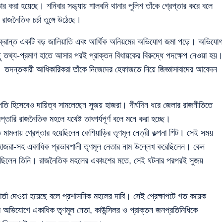
তার করা হয়েছে। শনিবার সন্ধ্যায় শালবনি থানার পুলিশ তাঁকে গ্রেপ্তার করে বলে
রাজনৈতিক চর্চা তুঙ্গে উঠেছে।
ি সংক্রান্ত একটি বড় জালিয়াতি এবং আর্থিক অনিয়মের অভিযোগ জমা পড়ে। অভিযো
ু তথ্য-প্রমাণ হাতে আসার পরই প্রাক্তন বিধায়কের বিরুদ্ধে পদক্ষেপ নেওয়া হয়
য়। তদন্তকারী আধিকারিকরা তাঁকে নিজেদের হেফাজতে নিয়ে জিজ্ঞাসাবাদের আবেদন
তি হিসেবেও দায়িত্ব সামলেছেন সুজয় হাজরা। দীর্ঘদিন ধরে জেলার রাজনীতিতে
প্তারি রাজনৈতিক মহলে যথেষ্ট তাৎপর্যপূর্ণ বলে মনে করা হচ্ছে।
মামলায় গ্রেপ্তার হয়েছিলেন কেশিয়াড়ির তৃণমূল নেত্রী কল্পনা শিট। সেই সময়
 হাজরা-সহ একাধিক প্রভাবশালী তৃণমূল নেতার নাম উল্লেখ করেছিলেন। কেন
ও তুলেছিলেন তিনি। রাজনৈতিক মহলের একাংশের মতে, সেই ঘটনার পরপরই সুজয়
বার্তা দেওয়া হয়েছে বলে প্রশাসনিক মহলের দাবি। সেই প্রেক্ষাপটে গত কয়েক
র অভিযোগে একাধিক তৃণমূল নেতা, কাউন্সিলর ও প্রাক্তন জনপ্রতিনিধিকে