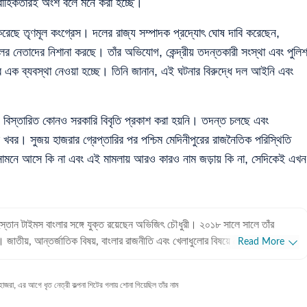
রাবাহিকতারই অংশ বলে মনে করা হচ্ছে।
েছে তৃণমূল কংগ্রেস। দলের রাজ্য সম্পাদক প্রদ্যোৎ ঘোষ দাবি করেছেন,
ের নেতাদের নিশানা করছে। তাঁর অভিযোগ, কেন্দ্রীয় তদন্তকারী সংস্থা এবং পুলি
পর এক ব্যবস্থা নেওয়া হচ্ছে। তিনি জানান, এই ঘটনার বিরুদ্ধে দল আইনি এবং
য়ে বিস্তারিত কোনও সরকারি বিবৃতি প্রকাশ করা হয়নি। তদন্ত চলছে এবং
 খবর। সুজয় হাজরার গ্রেপ্তারির পর পশ্চিম মেদিনীপুরের রাজনৈতিক পরিস্থিতি
মনে আসে কি না এবং এই মামলায় আরও কারও নাম জড়ায় কি না, সেদিকেই এখন
ুস্তান টাইমস বাংলার সঙ্গে যুক্ত রয়েছেন অভিজিৎ চৌধুরী। ২০১৮ সালে সালে তাঁর
। জাতীয়, আন্তর্জাতিক বিষয়, বাংলার রাজনীতি এবং খেলাধুলোর বিষয়ে লেখার ক্ষেত্রে ৮
Read More
ে তাঁর। আন্তর্জাতিক ক্ষেত্রে আমেরিকা, পাকিস্তান এবং বাংলাদেশের বিষয়ে তাঁর আগ্রহ
জরা, এর আগে ধৃত নেত্রী কল্পনা শিটের গলায় শোনা গিয়েছিল তাঁর নাম
 অভিজিৎ। হিন্দুস্তান টাইমস বাংলায় যোগদানের আগে ওয়ানইন্ডিয়া এবং ইটিভি ভারতে
 রয়েছে অভিজিতের। এছাড়া আকাশবাণীতে রেডিও জকি হিসেবেও কাজ করেছিলেন তিনি।