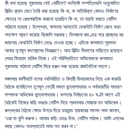
কী বলা হয়েছে পুরসভার সেই নোটিসে? সংশ্লিষ্ট সম্পত্তিগুলি অনুমোদিত
বিল্ডিং প্ল্যান মেনে তৈরি করা হয়েছে কি না, বা অতিরিক্ত কোনও নির্মাণের
ক্ষেত্রে তা রেগুলারাইজ করানো হয়েছিল কি না, তা যাচাই করতে নোটিস
পাঠানো হয়েছে। উল্লেখ্য, ক্ষমতায় আসতেই বেআইনি নির্মাণ রোধে কড়া
পদক্ষেপ গ্রহণ করেছে বিজেপি সরকার। তিলজলা কাণ্ডের পরে রাজ্যের বহু
জায়গায় বেআইনি নির্মাণ ভেঙে দেওয়া হচ্ছে। এদিকে কলকাতা পুরসভা
আবার তৃণমূল কংগ্রেসের নিয়ন্ত্রণে। আর বিল্ডিং বিভাগের দায়িত্বে রয়েছেন
মেয়র ফিরহাদ হাকিম নিজে। এই পরিস্থিতিতে অভিষেককে কলকাতা
পুরসভার পাঠানো নোটিস ঘিরে গুঞ্জন শুরু হয়েছে রাজনৈতিক মহলে।
মঙ্গলবার কালীঘাটে দলের নবনির্বাচিত ও বিদায়ী বিধায়কদের নিয়ে এক জরুরি
বৈঠকে বসেছিলেন তৃণমূল নেত্রী মমতা বন্দ্যোপাধ্যায় ও সর্বভারতীয় সাধারণ
সম্পাদক অভিষেক বন্দ্যোপাধ্যায়। ফলতার নির্বাচনের ৪৮ ঘণ্টা আগে এই
বৈঠকেই নিজের বাড়ি ভাঙার নোটিস নিয়ে প্রথমবার সোচ্চার হন অভিষেক।
রুদ্ধদ্বার বৈঠকে ক্ষোভ উগরে দিয়ে ডায়মন্ড হারবারের সাংসদ সাফ জানান,
‘ওরা যা খুশি করুক। আমার বাড়ি ভেঙে দিক, নোটিস পাঠাক। আমি এসবের
কাছে কোনও অবস্থাতেই মাথা নত করব না।’