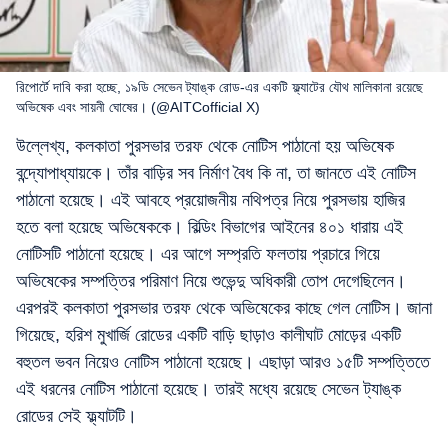
রিপোর্টে দাবি করা হচ্ছে, ১৯ডি সেভেন ট্যাঙ্ক রোড-এর একটি ফ্ল্যাটের যৌথ মালিকানা রয়েছে
অভিষেক এবং সায়নী ঘোষের। (@AITCofficial X)
উল্লেখ্য, কলকাতা পুরসভার তরফ থেকে নোটিস পাঠানো হয় অভিষেক
বন্দ্যোপাধ্যায়কে। তাঁর বাড়ির সব নির্মাণ বৈধ কি না, তা জানতে এই নোটিস
পাঠানো হয়েছে। এই আবহে প্রয়োজনীয় নথিপত্র নিয়ে পুরসভায় হাজির
হতে বলা হয়েছে অভিষেককে। বিল্ডিং বিভাগের আইনের ৪০১ ধারায় এই
নোটিসটি পাঠানো হয়েছে। এর আগে সম্প্রতি ফলতায় প্রচারে গিয়ে
অভিষেকের সম্পত্তির পরিমাণ নিয়ে শুভেন্দু অধিকারী তোপ দেগেছিলেন।
এরপরই কলকাতা পুরসভার তরফ থেকে অভিষেকের কাছে গেল নোটিস। জানা
গিয়েছে, হরিশ মুখার্জি রোডের একটি বাড়ি ছাড়াও কালীঘাট মোড়ের একটি
বহুতল ভবন নিয়েও নোটিস পাঠানো হয়েছে। এছাড়া আরও ১৫টি সম্পত্তিতে
এই ধরনের নোটিস পাঠানো হয়েছে। তারই মধ্যে রয়েছে সেভেন ট্যাঙ্ক
রোডের সেই ফ্ল্যাটটি।