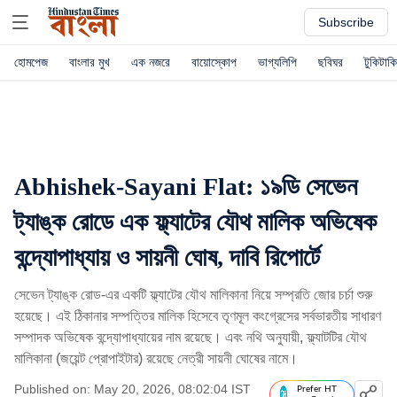
Subscribe
হোমপেজ
বাংলার মুখ
এক নজরে
বায়োস্কোপ
ভাগ্যলিপি
ছবিঘর
টুকিটাকি
Abhishek-Sayani Flat: ১৯ডি সেভেন
ট্যাঙ্ক রোডে এক ফ্ল্যাটের যৌথ মালিক অভিষেক
বন্দ্যোপাধ্যায় ও সায়নী ঘোষ, দাবি রিপোর্টে
সেভেন ট্যাঙ্ক রোড-এর একটি ফ্ল্যাটের যৌথ মালিকানা নিয়ে সম্প্রতি জোর চর্চা শুরু
হয়েছে। এই ঠিকানার সম্পত্তির মালিক হিসেবে তৃণমূল কংগ্রেসের সর্বভারতীয় সাধারণ
সম্পাদক অভিষেক বন্দ্যোপাধ্যায়ের নাম রয়েছে। এবং নথি অনুযায়ী, ফ্ল্যাটটির যৌথ
মালিকানা (জয়েন্ট প্রোপাইটার) রয়েছে নেত্রী সায়নী ঘোষের নামে।
Published on: May 20, 2026, 08:02:04 IST
Prefer HT