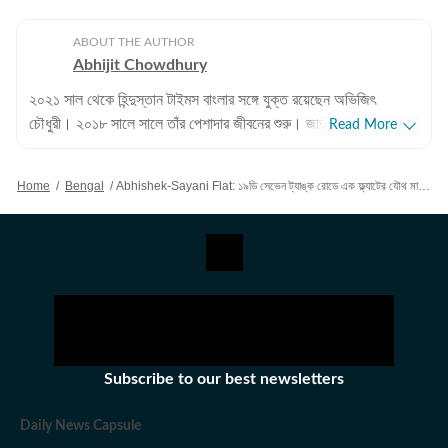
ABOUT THE AUTHOR
Abhijit Chowdhury
২০২১ সাল থেকে হিন্দুস্তান টাইমস বাংলার সঙ্গে যুক্ত রয়েছেন অভিজিৎ
চৌধুরী। ২০১৮ সালে সালে তাঁর পেশাদার জীবনের শুরু। জাতীয়, আন্তর্জাতিক
Read More
বিষয়, বাংলার রাজনীতি এবং খেলাধুলোর বিষয়ে লেখার ক্ষেত্রে ৮ বছরের অভিজ্ঞতা
রয়েছে তাঁর। আন্তর্জাতিক ক্ষেত্রে আমেরিকা, পাকিস্তান এবং বাংলাদেশের
Home
/
Bengal
/
Abhishek-Sayani Flat: ১৯ডি সেভেন ট্যাঙ্ক রোডে এক ফ্ল্যাটের যৌথ মালিক অভিষেক বন্দ্যোপাধ্যায় ও সায়নী ঘোষ, দাবি রিপোর্টে
বিষয়ে তাঁর আগ্রহ সবচেয়ে বেশি। কলকাতা বিশ্ববিদ্যালয় থেকে সাংবাদিকতায়
স্নাতকোত্তর ডিগ্রি পাশ করেই সাংবাদিকতার জগতে প্রবেশ করেছেন
অভিজিৎ। হিন্দুস্তান টাইমস বাংলায় যোগদানের আগে ওয়ানইন্ডিয়া এবং ইটিভি
ভারতে কাজ করার অভিজ্ঞতা রয়েছে অভিজিতের। এছাড়া আকাশবাণীতে রেডিও
জকি হিসেবেও কাজ করেছিলেন তিনি। খবরের জগৎ ছাড়া খেলাধুলো, ইতিহাসে
অভিজিতের আগ্রহ রয়েছে। শিক্ষাগত যোগ্যতা: সাংবাদিকতা ও গণজ্ঞাপন নিয়ে
অভিজিৎ তাঁর স্নাতক স্তরের পড়াশোনা সম্পন্ন করেছেন আশুতোষ কলেজ
থেকে। এরপর কলকাতা বিশ্ববিদ্যালয় থেকে একই বিষয়ে স্নাতকোত্তর ডিগ্রি
Subscribe to our best newsletters
অর্জন করেন। ব্যক্তিগত পছন্দ ও নেশা: ক্রিকেট, ফুটবল, টেনিস ছাড়া প্রায় সব
ধরনের খেলা দেখতে তিনি ভীষণ ভালোবাসেন। কাজের বাইরে তাঁর অবসর কাটে
Daily News Capsule
বই পড়ে এবং বিভিন্ন বিষয়ে ডকুমেন্টারি দেখে।