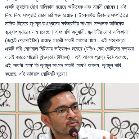
একটি ফ্ল্যাটের যৌথ মালিকানা রয়েছে অভিষেক এবং সায়নী ঘোষের। এই
নিয়ে নিয়ে সম্প্রতি জোর চর্চা শুরু হয়েছে। উল্লেখিত ঠিকানার সম্পত্তির
মালিক হিসেবে তৃণমূল কংগ্রেসের সর্বভারতীয় সাধারণ সম্পাদক অভিষেক
বন্দ্যোপাধ্যায়ের নাম রয়েছে। এবং নথি অনুযায়ী, ফ্ল্যাটটির যৌথ মালিকানা
(জয়েন্ট প্রোপাইটার) রয়েছে নেত্রী সায়নী ঘোষের নামে। এই সংক্রান্ত
একটি নথি সোশ্যাল মিডিয়ায় ভাইরালও হয়েছে (যদিও সেই নোটিসের সত্যতা
যাচাই করতে পারেনি হিন্দুস্তান টাইমস)। এই আবহে প্রশ্ন উঠে এসেছে,
এই 'সায়নী ঘোষ' কি তৃণমূল সাংসদ সায়নী ঘোষ? অবশ্য, তৃণমূল দাবি
করেছে, এই ভাইরাল নোটিসটি ভুয়ো।