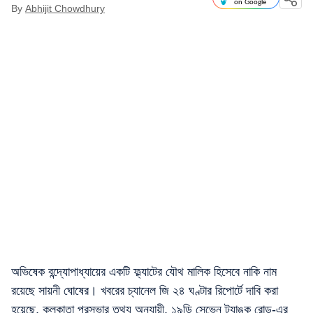
on Google
By
Abhijit Chowdhury
অভিষেক বন্দ্যোপাধ্যায়ের একটি ফ্ল্যাটের যৌথ মালিক হিসেবে নাকি নাম
রয়েছে সায়নী ঘোষের। খবরের চ্যানেল জি ২৪ ঘণ্টার রিপোর্টে দাবি করা
হয়েছে, কলকাতা পুরসভার তথ্য অনুযায়ী, ১৯ডি সেভেন ট্যাঙ্ক রোড-এর