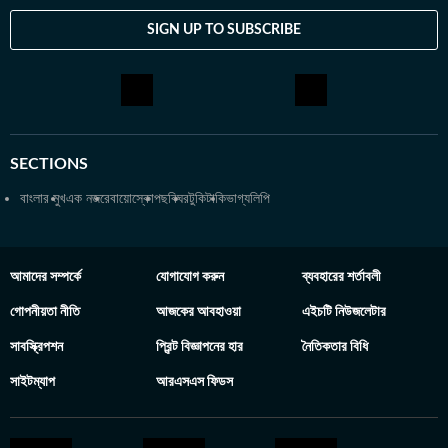
SIGN UP TO SUBSCRIBE
SECTIONS
বাংলার মুখ
এক নজরে
বায়োস্কোপ
ছবিঘর
টুকিটাকি
ভাগ্যলিপি
আমাদের সম্পর্কে
যোগাযোগ করুন
ব্যবহারের শর্তাবলী
গোপনীয়তা নীতি
আজকের আবহাওয়া
এইচটি নিউজলেটার
সাবস্ক্রিপশন
প্রিন্ট বিজ্ঞাপনের হার
নৈতিকতার বিধি
সাইটম্যাপ
আরএসএস ফিডস