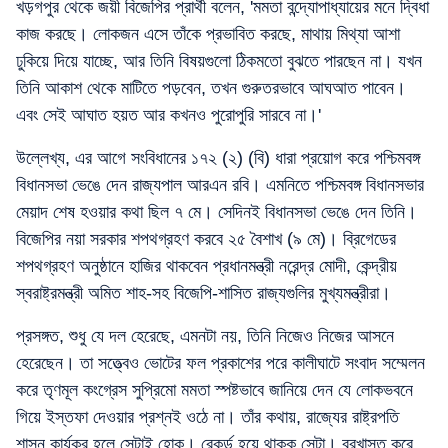
খড়গপুর থেকে জয়ী বিজেপির প্রার্থী বলেন, 'মমতা বন্দ্যোপাধ্যায়ের মনে দ্বিধা
কাজ করছে। লোকজন এসে তাঁকে প্রভাবিত করছে, মাথায় মিথ্যা আশা
ঢুকিয়ে দিয়ে যাচ্ছে, আর তিনি বিষয়গুলো ঠিকমতো বুঝতে পারছেন না। যখন
তিনি আকাশ থেকে মাটিতে পড়বেন, তখন গুরুতরভাবে আঘআত পাবেন।
এবং সেই আঘাত হয়ত আর কখনও পুরোপুরি সারবে না।'
উল্লেখ্য, এর আগে সংবিধানের ১৭২ (২) (বি) ধারা প্রয়োগ করে পশ্চিমবঙ্গ
বিধানসভা ভেঙে দেন রাজ্যপাল আরএন রবি। এমনিতে পশ্চিমবঙ্গ বিধানসভার
মেয়াদ শেষ হওয়ার কথা ছিল ৭ মে। সেদিনই বিধানসভা ভেঙে দেন তিনি।
বিজেপির নয়া সরকার শপথগ্রহণ করবে ২৫ বৈশাখ (৯ মে)। ব্রিগেডের
শপথগ্রহণ অনুষ্ঠানে হাজির থাকবেন প্রধানমন্ত্রী নরেন্দ্র মোদী, কেন্দ্রীয়
স্বরাষ্ট্রমন্ত্রী অমিত শাহ-সহ বিজেপি-শাসিত রাজ্যগুলির মুখ্যমন্ত্রীরা।
প্রসঙ্গত, শুধু যে দল হেরেছে, এমনটা নয়, তিনি নিজেও নিজের আসনে
হেরেছেন। তা সত্ত্বেও ভোটের ফল প্রকাশের পরে কালীঘাটে সংবাদ সম্মেলন
করে তৃণমূল কংগ্রেস সুপ্রিমো মমতা স্পষ্টভাবে জানিয়ে দেন যে লোকভবনে
গিয়ে ইস্তফা দেওয়ার প্রশ্নই ওঠে না। তাঁর কথায়, রাজ্যের রাষ্ট্রপতি
শাসন কার্যকর হলে সেটাই হোক। রেকর্ড হয়ে থাকুক সেটা। বরখাস্ত করে