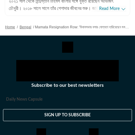
২০২১ সাল থেকে হিন্দুস্তান টাইমস বাংলার সঙ্গে যুক্ত রয়েছেন অভিজিৎ
চৌধুরী। ২০১৮ সালে সালে তাঁর পেশাদার জীবনের শুরু। জাতীয়, আন্তর্জাতিক
Read More
বিষয়, বাংলার রাজনীতি এবং খেলাধুলোর বিষয়ে লেখার ক্ষেত্রে ৮ বছরের অভিজ্ঞতা
রয়েছে তাঁর। আন্তর্জাতিক ক্ষেত্রে আমেরিকা, পাকিস্তান এবং বাংলাদেশের
Home
/
Bengal
/
Mamata Resignation Row: 'বিধানসভায় বসার যোগ্যতা হারিয়েছেন মমতা, কালীঘাটে বসে ঝালমুড়ি খাওয়া ছাড়া আর কাজ নেই তাঁর'
বিষয়ে তাঁর আগ্রহ সবচেয়ে বেশি। কলকাতা বিশ্ববিদ্যালয় থেকে সাংবাদিকতায়
স্নাতকোত্তর ডিগ্রি পাশ করেই সাংবাদিকতার জগতে প্রবেশ করেছেন
অভিজিৎ। হিন্দুস্তান টাইমস বাংলায় যোগদানের আগে ওয়ানইন্ডিয়া এবং ইটিভি
ভারতে কাজ করার অভিজ্ঞতা রয়েছে অভিজিতের। এছাড়া আকাশবাণীতে রেডিও
জকি হিসেবেও কাজ করেছিলেন তিনি। খবরের জগৎ ছাড়া খেলাধুলো, ইতিহাসে
অভিজিতের আগ্রহ রয়েছে। শিক্ষাগত যোগ্যতা: সাংবাদিকতা ও গণজ্ঞাপন নিয়ে
অভিজিৎ তাঁর স্নাতক স্তরের পড়াশোনা সম্পন্ন করেছেন আশুতোষ কলেজ
থেকে। এরপর কলকাতা বিশ্ববিদ্যালয় থেকে একই বিষয়ে স্নাতকোত্তর ডিগ্রি
Subscribe to our best newsletters
অর্জন করেন। ব্যক্তিগত পছন্দ ও নেশা: ক্রিকেট, ফুটবল, টেনিস ছাড়া প্রায় সব
ধরনের খেলা দেখতে তিনি ভীষণ ভালোবাসেন। কাজের বাইরে তাঁর অবসর কাটে
Daily News Capsule
বই পড়ে এবং বিভিন্ন বিষয়ে ডকুমেন্টারি দেখে।
SIGN UP TO SUBSCRIBE