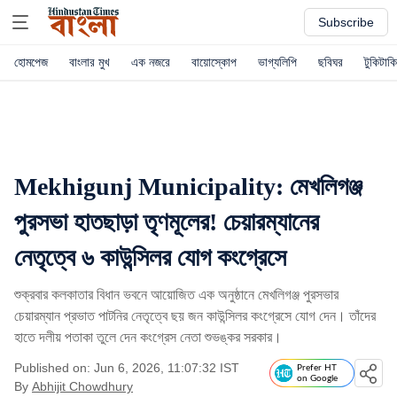
Subscribe
হোমপেজ
বাংলার মুখ
এক নজরে
বায়োস্কোপ
ভাগ্যলিপি
ছবিঘর
টুকিটাকি
Mekhigunj Municipality: মেখলিগঞ্জ
পুরসভা হাতছাড়া তৃণমূলের! চেয়ারম্যানের
নেতৃত্বে ৬ কাউন্সিলর যোগ কংগ্রেসে
শুক্রবার কলকাতার বিধান ভবনে আয়োজিত এক অনুষ্ঠানে মেখলিগঞ্জ পুরসভার
চেয়ারম্যান প্রভাত পাটনির নেতৃত্বে ছয় জন কাউন্সিলর কংগ্রেসে যোগ দেন। তাঁদের
হাতে দলীয় পতাকা তুলে দেন কংগ্রেস নেতা শুভঙ্কর সরকার।
Published on: Jun 6, 2026, 11:07:32 IST
Prefer HT
on Google
By
Abhijit Chowdhury