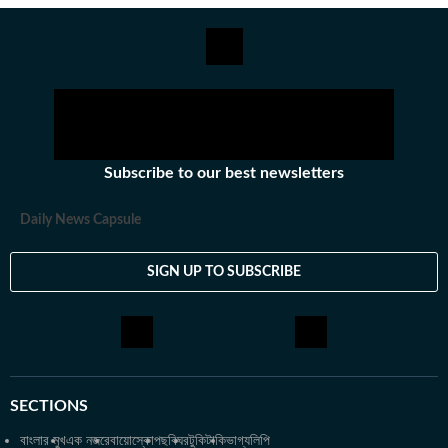
স্নাতকোত্তর ডিগ্রি পাশ করেই সাংবাদিকতার জগতে প্রবেশ করেছেন
অভিজিৎ। হিন্দুস্তান টাইমস বাংলায় যোগদানের আগে ওয়ানইন্ডিয়া এবং ইটিভি
ভারতে কাজ করার অভিজ্ঞতা রয়েছে অভিজিতের। এছাড়া আকাশবাণীতে রেডিও
জকি হিসেবেও কাজ করেছিলেন তিনি। খবরের জগৎ ছাড়া খেলাধুলো, ইতিহাসে
অভিজিতের আগ্রহ রয়েছে। শিক্ষাগত যোগ্যতা: সাংবাদিকতা ও গণজ্ঞাপন নিয়ে
অভিজিৎ তাঁর স্নাতক স্তরের পড়াশোনা সম্পন্ন করেছেন আশুতোষ কলেজ
থেকে। এরপর কলকাতা বিশ্ববিদ্যালয় থেকে একই বিষয়ে স্নাতকোত্তর ডিগ্রি
Subscribe to our best newsletters
অর্জন করেন। ব্যক্তিগত পছন্দ ও নেশা: ক্রিকেট, ফুটবল, টেনিস ছাড়া প্রায় সব
ধরনের খেলা দেখতে তিনি ভীষণ ভালোবাসেন। কাজের বাইরে তাঁর অবসর কাটে
Daily News Capsule
বই পড়ে এবং বিভিন্ন বিষয়ে ডকুমেন্টারি দেখে।
SIGN UP TO SUBSCRIBE
SECTIONS
বাংলার মুখ
এক নজরে
বায়োস্কোপ
ছবিঘর
টুকিটাকি
ভাগ্যলিপি