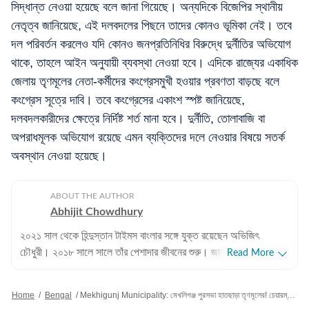
সিদ্ধান্ত নেওয়া হয়েছে বলে জানা গিয়েছে। অন্যদিকে বিজেপির স্থানীয়
নেতৃত্ব জানিয়েছে, এই দলবদলের পিছনে তাদের কোনও ভূমিকা নেই। তবে
দল পরিবর্তন করলেও যদি কোনও জনপ্রতিনিধির বিরুদ্ধে দুর্নীতির অভিযোগ
থাকে, তাহলে আইন অনুযায়ী ব্যবস্থা নেওয়া হবে। এদিকে রাজ্যের একাধিক
জেলায় তৃণমূলের নেতা-কর্মীদের কংগ্রেসমুখী হওয়ার প্রবণতা বাড়ছে বলে
কংগ্রেস সূত্রে দাবি। তবে কংগ্রেসের একাংশ স্পষ্ট জানিয়েছে,
দলবদলকারীদের ক্ষেত্রে নির্দিষ্ট শর্ত মানা হবে। দুর্নীতি, তোলাবাজি বা
অপরাধমূলক অভিযোগ রয়েছে এমন ব্যক্তিদের দলে নেওয়ার বিষয়ে সতর্ক
অবস্থান নেওয়া হয়েছে।
ABOUT THE AUTHOR
Abhijit Chowdhury
২০২১ সাল থেকে হিন্দুস্তান টাইমস বাংলার সঙ্গে যুক্ত রয়েছেন অভিজিৎ
চৌধুরী। ২০১৮ সালে সালে তাঁর পেশাদার জীবনের শুরু। জাতীয়, আন্তর্জাতিক
Read More
বিষয়, বাংলার রাজনীতি এবং খেলাধুলোর বিষয়ে লেখার ক্ষেত্রে ৮ বছরের অভিজ্ঞতা
রয়েছে তাঁর। আন্তর্জাতিক ক্ষেত্রে আমেরিকা, পাকিস্তান এবং বাংলাদেশের
Home
/
Bengal
/
Mekhigunj Municipality: মেখলিগঞ্জ পুরসভা হাতছাড়া তৃণমূলের! চেয়ারম্যানের নেতৃত্বে ৬ কাউন্সিলর যোগ কংগ্রেসে
বিষয়ে তাঁর আগ্রহ সবচেয়ে বেশি। কলকাতা বিশ্ববিদ্যালয় থেকে সাংবাদিকতায়