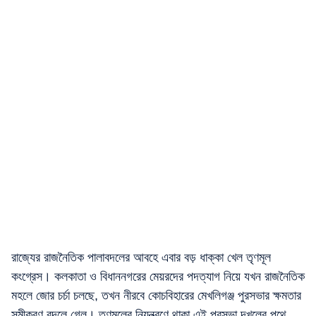
রাজ্যের রাজনৈতিক পালাবদলের আবহে এবার বড় ধাক্কা খেল তৃণমূল
কংগ্রেস। কলকাতা ও বিধাননগরের মেয়রদের পদত্যাগ নিয়ে যখন রাজনৈতিক
মহলে জোর চর্চা চলছে, তখন নীরবে কোচবিহারের মেখলিগঞ্জ পুরসভার ক্ষমতার
সমীকরণ বদলে গেল। তৃণমূলের নিয়ন্ত্রণে থাকা এই পুরসভা দখলের পথে