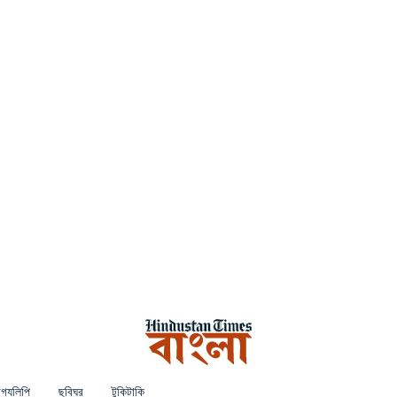
গ্যলিপি
ছবিঘর
টুকিটাকি