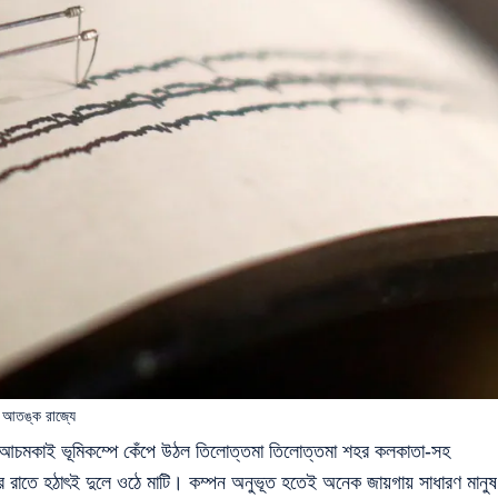
ে আতঙ্ক রাজ্যে
 আচমকাই ভূমিকম্পে কেঁপে উঠল তিলোত্তমা তিলোত্তমা শহর কলকাতা-সহ
র রাতে হঠাৎই দুলে ওঠে মাটি। কম্পন অনুভূত হতেই অনেক জায়গায় সাধারণ মানুষ