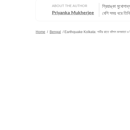
ABOUT THE AUTHOR
প্রিয়াঙ্কা মুখোপা
Priyanka Mukherjee
বেশি সময় ধরে তিনি
এবং প্রথম দিন থ
সাংবাদিকতায় তাঁর লেখনী ও 
Home
/
Bengal
/
Earthquake Kolkata: গভীর রাতে কাঁপল কলকাতা ও উত্ত
সাংবাদিকতা জীবনে
সালে হিন্দুস্তান ট
এখানেই তাঁর ডিজিট
বিনোদন সংক্রান্ত খবর,
সাংবাদিকতা ও গণ
স্তরের পড়াশোনা স
বিষয়ে স্নাতকোত্তর ডিগ্রি অর্জন করেন। ব্যক
প্রিয়াঙ্কার হৃদয
ভালোবাসেন। কাজে
বিদেশে ঘুরে বেড়ান