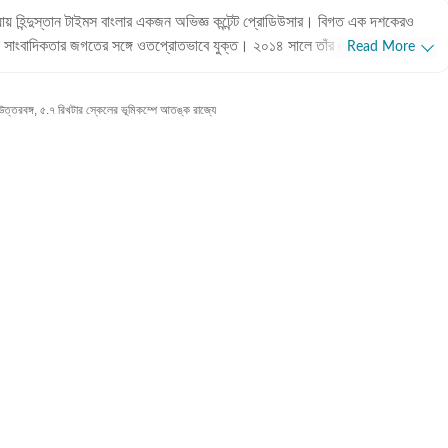
ধ্যায় হিন্দুস্তান টাইমস বাংলার একজন অভিজ্ঞ কন্টেন্ট প্রোডিউসার। বিগত এক দশকেরও
 সাংবাদিকতার জগতের সঙ্গে ওতপ্রোতভাবে যুক্ত। ২০১৪ সালে তাঁর পেশাদার জীবন শুরু
Read More
েকেই তাঁর বিচরণক্ষেত্র হলো বিনোদন জগৎ। টলিউড থেকে বলিউড— বিনোদন
অভিজ্ঞতা পাঠকদের কাছে অত্যন্ত সমাদৃত। পেশাদার অভিজ্ঞতা: ১২ বছরের দীর্ঘ
রবঙ্গ, ৫.৭ রিখটার স্কেলের ভূমিকম্পে আতঙ্ক রাজ্যে
 প্রিয়াঙ্কা প্রথম ৫ বছর টেলিভিশন বা অডিও-ভিস্যুয়াল মাধ্যমে কাজ করেছেন। ২০১৯
াইমস বাংলা-র যাত্রার শুরু থেকেই তিনি এই প্রতিষ্ঠানের অন্যতম গুরুত্বপূর্ণ সদস্য।
াল সাংবাদিকতার (Digital Journalism) হাতেখড়ি। বর্তমানে ডিজিটাল প্ল্যাটফর্মে
 ফিচার এবং ইন-ডেপথ স্টোরি তৈরিতে তিনি বিশেষ পারদর্শী। শিক্ষাগত যোগ্যতা:
জ্ঞাপন (Journalism & Mass Communication) নিয়ে প্রিয়াঙ্কা তাঁর স্নাতক
ম্পন্ন করেছেন বিদ্যাসাগর কলেজ থেকে। এরপর কলকাতা বিশ্ববিদ্যালয় থেকে একই
্তিগত পছন্দ ও নেশা: পেশাগতভাবে বিনোদন সাংবাদিক হলেও
়ের এক বড় অংশ জুড়ে রয়েছে ক্রীড়া জগত। সব ধরণের খেলা দেখতে তিনি ভীষণ
র বাইরে তাঁর অবসর কাটে বইয়ের পাতায় ডুবে থেকে। এছাড়া অজানাকে জানতে দেশ-
ো তাঁর অন্যতম নেশা।