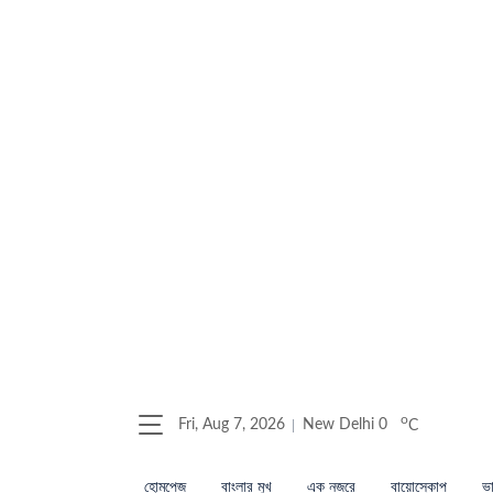
o
Fri, Aug 7, 2026
New Delhi
0
C
হোমপেজ
বাংলার মুখ
এক নজরে
বায়োস্কোপ
ভা