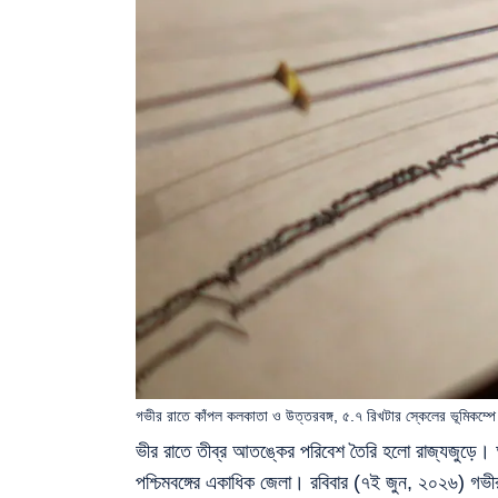
গভীর রাতে কাঁপল কলকাতা ও উত্তরবঙ্গ, ৫.৭ রিখটার স্কেলের ভূমিকম্প
ভীর রাতে তীব্র আতঙ্কের পরিবেশ তৈরি হলো রাজ্যজুড়ে।
পশ্চিমবঙ্গের একাধিক জেলা। রবিবার (৭ই জুন, ২০২৬) গভী