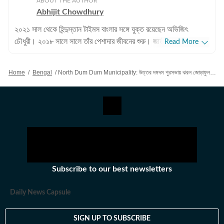
ABOUT THE AUTHOR
Abhijit Chowdhury
২০২১ সাল থেকে হিন্দুস্তান টাইমস বাংলার সঙ্গে যুক্ত রয়েছেন অভিজিৎ
চৌধুরী। ২০১৮ সালে সালে তাঁর পেশাদার জীবনের শুরু। জাতীয়, আন্তর্জাতিক
Read More
বিষয়, বাংলার রাজনীতি এবং খেলাধুলোর বিষয়ে লেখার ক্ষেত্রে ৮ বছরের অভিজ্ঞতা
রয়েছে তাঁর। আন্তর্জাতিক ক্ষেত্রে আমেরিকা, পাকিস্তান এবং বাংলাদেশের
Home
/
Bengal
/
North Dum Dum Municipality: উত্তর দমদম পুরসভায় ঝরল জোড়াফুল, চেয়ারম্যান-ভাইস চেয়ারম্যান-সহ ২০ কাউন্সিলরের পদত্যাগ
বিষয়ে তাঁর আগ্রহ সবচেয়ে বেশি। কলকাতা বিশ্ববিদ্যালয় থেকে সাংবাদিকতায়
স্নাতকোত্তর ডিগ্রি পাশ করেই সাংবাদিকতার জগতে প্রবেশ করেছেন
অভিজিৎ। হিন্দুস্তান টাইমস বাংলায় যোগদানের আগে ওয়ানইন্ডিয়া এবং ইটিভি
ভারতে কাজ করার অভিজ্ঞতা রয়েছে অভিজিতের। এছাড়া আকাশবাণীতে রেডিও
জকি হিসেবেও কাজ করেছিলেন তিনি। খবরের জগৎ ছাড়া খেলাধুলো, ইতিহাসে
অভিজিতের আগ্রহ রয়েছে। শিক্ষাগত যোগ্যতা: সাংবাদিকতা ও গণজ্ঞাপন নিয়ে
অভিজিৎ তাঁর স্নাতক স্তরের পড়াশোনা সম্পন্ন করেছেন আশুতোষ কলেজ
থেকে। এরপর কলকাতা বিশ্ববিদ্যালয় থেকে একই বিষয়ে স্নাতকোত্তর ডিগ্রি
Subscribe to our best newsletters
অর্জন করেন। ব্যক্তিগত পছন্দ ও নেশা: ক্রিকেট, ফুটবল, টেনিস ছাড়া প্রায় সব
ধরনের খেলা দেখতে তিনি ভীষণ ভালোবাসেন। কাজের বাইরে তাঁর অবসর কাটে
Daily News Capsule
বই পড়ে এবং বিভিন্ন বিষয়ে ডকুমেন্টারি দেখে।
SIGN UP TO SUBSCRIBE