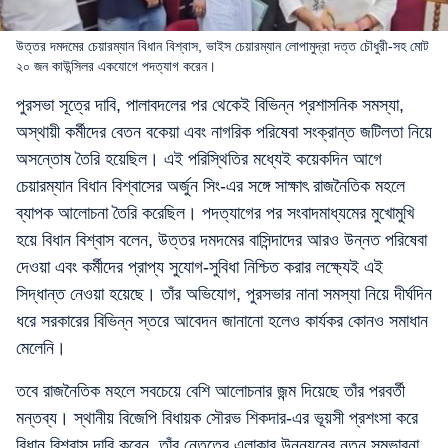
উত্তর দমদমের চেয়ারম্যান বিধান বিশ্বাস, ভাইস চেয়ারম্যান লোপামুদ্রা দত্ত চৌধুরী-সহ মোট
২০ জন কাউন্সিলর একযোগে পদত্যাগ করেন।
পুরসভা সূত্রে দাবি, পালাবদলের পর থেকেই বিভিন্ন প্রশাসনিক সমস্যা,
অস্থায়ী কর্মীদের বেতন বকেয়া এবং নাগরিক পরিষেবা সংক্রান্ত জটিলতা নিয়ে
অসন্তোষ তৈরি হয়েছিল। এই পরিস্থিতির মধ্যেই কয়েকদিন আগে
চেয়ারম্যান বিধান বিশ্বাসের অর্জুন সিং-এর সঙ্গে সাক্ষাৎ রাজনৈতিক মহলে
ব্যাপক আলোচনা তৈরি করেছিল। পদত্যাগের পর সংবাদমাধ্যমের মুখোমুখি
হয়ে বিধান বিশ্বাস বলেন, উত্তর দমদমের বাসিন্দাদের আরও উন্নত পরিষেবা
দেওয়া এবং কর্মীদের প্রাপ্য সুযোগ-সুবিধা নিশ্চিত করার লক্ষ্যেই এই
সিদ্ধান্ত নেওয়া হয়েছে। তাঁর অভিযোগ, পুরসভার নানা সমস্যা নিয়ে দীর্ঘদিন
ধরে সরকারের বিভিন্ন স্তরে আবেদন জানানো হলেও কার্যকর কোনও সমাধান
মেলেনি।
তবে রাজনৈতিক মহলে সবচেয়ে বেশি আলোচনার জন্ম দিয়েছে তাঁর পরবর্তী
মন্তব্য। স্থানীয় বিজেপি বিধায়ক সৌরভ শিকদার-এর ভূয়সী প্রশংসা করে
বিধান বিশ্বাস দাবি করেন, তাঁর নেতৃত্বে এলাকার উন্নয়নের নতুন সম্ভাবনা