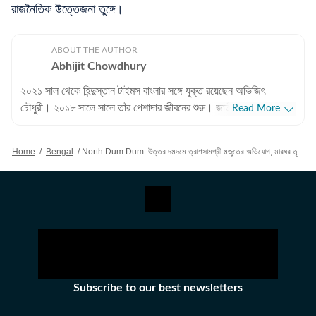
রাজনৈতিক উত্তেজনা তুঙ্গে।
ABOUT THE AUTHOR
Abhijit Chowdhury
২০২১ সাল থেকে হিন্দুস্তান টাইমস বাংলার সঙ্গে যুক্ত রয়েছেন অভিজিৎ
চৌধুরী। ২০১৮ সালে সালে তাঁর পেশাদার জীবনের শুরু। জাতীয়, আন্তর্জাতিক
Read More
বিষয়, বাংলার রাজনীতি এবং খেলাধুলোর বিষয়ে লেখার ক্ষেত্রে ৮ বছরের অভিজ্ঞতা
রয়েছে তাঁর। আন্তর্জাতিক ক্ষেত্রে আমেরিকা, পাকিস্তান এবং বাংলাদেশের
Home
/
Bengal
/
North Dum Dum: উত্তর দমদমে ত্রাণসামগ্রী মজুতের অভিযোগ, মারধর তৃণমূল কাউন্সিলরকে, ছেঁড়া জামায় হাতজোড় করে চাইলেন ক্ষমা
বিষয়ে তাঁর আগ্রহ সবচেয়ে বেশি। কলকাতা বিশ্ববিদ্যালয় থেকে সাংবাদিকতায়
স্নাতকোত্তর ডিগ্রি পাশ করেই সাংবাদিকতার জগতে প্রবেশ করেছেন
অভিজিৎ। হিন্দুস্তান টাইমস বাংলায় যোগদানের আগে ওয়ানইন্ডিয়া এবং ইটিভি
ভারতে কাজ করার অভিজ্ঞতা রয়েছে অভিজিতের। এছাড়া আকাশবাণীতে রেডিও
জকি হিসেবেও কাজ করেছিলেন তিনি। খবরের জগৎ ছাড়া খেলাধুলো, ইতিহাসে
অভিজিতের আগ্রহ রয়েছে। শিক্ষাগত যোগ্যতা: সাংবাদিকতা ও গণজ্ঞাপন নিয়ে
অভিজিৎ তাঁর স্নাতক স্তরের পড়াশোনা সম্পন্ন করেছেন আশুতোষ কলেজ
থেকে। এরপর কলকাতা বিশ্ববিদ্যালয় থেকে একই বিষয়ে স্নাতকোত্তর ডিগ্রি
Subscribe to our best newsletters
অর্জন করেন। ব্যক্তিগত পছন্দ ও নেশা: ক্রিকেট, ফুটবল, টেনিস ছাড়া প্রায় সব
ধরনের খেলা দেখতে তিনি ভীষণ ভালোবাসেন। কাজের বাইরে তাঁর অবসর কাটে