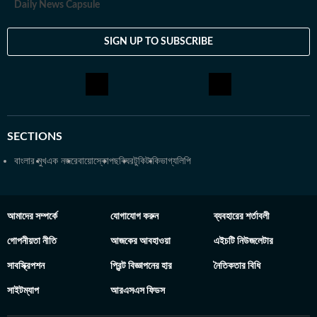
Daily News Capsule
বই পড়ে এবং বিভিন্ন বিষয়ে ডকুমেন্টারি দেখে।
SIGN UP TO SUBSCRIBE
SECTIONS
বাংলার মুখ
এক নজরে
বায়োস্কোপ
ছবিঘর
টুকিটাকি
ভাগ্যলিপি
আমাদের সম্পর্কে
যোগাযোগ করুন
ব্যবহারের শর্তাবলী
গোপনীয়তা নীতি
আজকের আবহাওয়া
এইচটি নিউজলেটার
সাবস্ক্রিপশন
প্রিন্ট বিজ্ঞাপনের হার
নৈতিকতার বিধি
সাইটম্যাপ
আরএসএস ফিডস