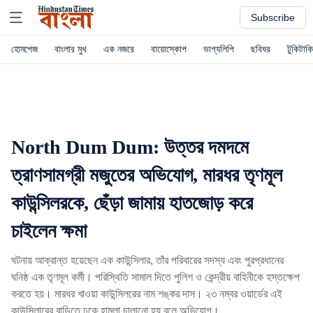
Subscribe
হোমপেজ
বাংলার মুখ
এক নজরে
বায়োস্কোপ
ভাগ্যলিপি
ছবিঘর
টুকিটাকি
North Dum Dum: উত্তর দমদমে
ত্রাণসামগ্রী মজুতের অভিযোগ, মারধর তৃণমূল
কাউন্সিলরকে, ছেঁড়া জামায় হাতজোড় করে
চাইলেন ক্ষমা
ঘটনায় আক্রান্ত হয়েছেন এক কাউন্সিলার, তাঁর পরিবারের সদস্য এবং পুরপ্রধানের
ঘনিষ্ঠ এক তৃণমূল কর্মী। পরিস্থিতি সামাল দিতে পুলিশ ও কেন্দ্রীয় বাহিনীকে হস্তক্ষেপ
করতে হয়। মারধর খাওয়া কাউন্সিলরের নাম শঙ্কর দাস। ২৩ নম্বর ওয়ার্ডের এই
কাউন্সিলারের বাড়িতে ঢুকে হামলা চালানো হয় বলে অভিযোগ।