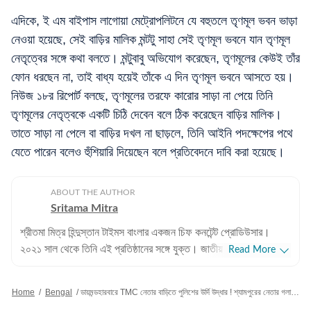
এদিকে, ই এম বাইপাস লাগোয়া মেট্রোপলিটনে যে বহুতলে তৃণমূল ভবন ভাড়া
নেওয়া হয়েছে, সেই বাড়ির মালিক মন্টটু সাহা সেই তৃণমূল ভবনে যান তৃণমূল
নেতৃত্বের সঙ্গে কথা বলতে। মন্টুবাবু অভিযোগ করেছেন, তৃণমূলের কেউই তাঁর
ফোন ধরছেন না, তাই বাধ্য হয়েই তাঁকে এ দিন তৃণমূল ভবনে আসতে হয়।
নিউজ ১৮র রিপোর্ট বলছে, তৃণমূলের তরফে কারোর সাড়া না পেয়ে তিনি
তৃণমূলের নেতৃত্বকে একটি চিঠি দেবেন বলে ঠিক করেছেন বাড়ির মালিক।
তাতে সাড়া না পেলে বা বাড়ির দখল না ছাড়লে, তিনি আইনি পদক্ষেপের পথে
যেতে পারেন বলেও হুঁশিয়ারি দিয়েছেন বলে প্রতিবেদনে দাবি করা হয়েছে।
ABOUT THE AUTHOR
Sritama Mitra
শ্রীতমা মিত্র হিন্দুস্তান টাইমস বাংলার একজন চিফ কনটেন্ট প্রোডিউসার।
২০২১ সাল থেকে তিনি এই প্রতিষ্ঠানের সঙ্গে যুক্ত। জাতীয় এবং আন্তর্জাতিক
Read More
সংবাদের পাশাপাশি শ্রীতমার আগ্রহের জায়গা ক্রিকেট। এছাড়াও তিনি জ্যোতিষ
বিভাগ দেখাশোনা করেন এবং জীবনযাপন সংক্রান্ত প্রতিবেদন লিখতেও তাঁর
Home
/
Bengal
/
ডায়মন্ডহারবারে TMC নেতার বাড়িতে পুলিশের উর্দি উদ্ধার ! শ্যামপুরের নেতার গলায় জুতোর মালা, কলকাতায়..
আগ্রহ রয়েছে। পেশাদার জীবন: পেশাদার জীবনের শুরুতে শ্রীতমা আকাশবাণী,