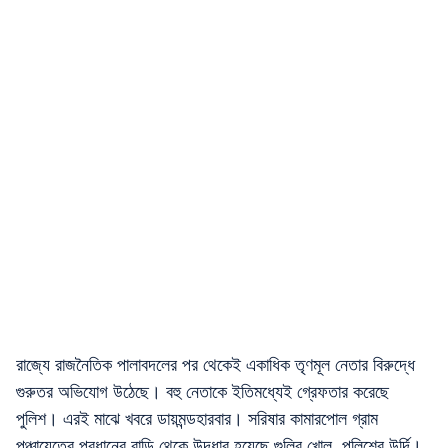
রাজ্যে রাজনৈতিক পালাবদলের পর থেকেই একাধিক তৃণমূল নেতার বিরুদ্ধে
গুরুতর অভিযোগ উঠেছে। বহু নেতাকে ইতিমধ্যেই গ্রেফতার করেছে
পুলিশ। এরই মাঝে খবরে ডায়মন্ডহারবার। সরিষার কামারপোল গ্রাম
পঞ্চায়েতের প্রধানের বাড়ি থেকে উদ্ধার হয়েছে গুলির খোল, পুলিশের উর্দি।