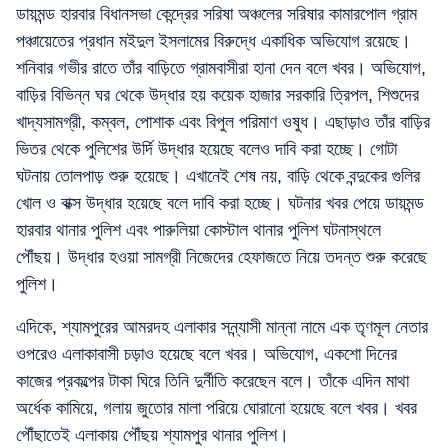
ডায়মন্ড হারবার বিধানসভা কেন্দ্রের সরিষা অঞ্চলের সরিষার কামারপোল গ্রাম
পঞ্চায়েতের প্রধান মইদুল ইসলামের বিরুদ্ধে একাধিক অভিযোগ রয়েছে।
শনিবার গভীর রাতে তাঁর বাড়িতে গ্রামবাসীরা হানা দেন বলে খবর। অভিযোগ,
বাড়ির বিভিন্ন ঘর থেকে উদ্ধার হয় কয়েক হাজার সরকারি ত্রিপল, শিশুদের
খাদ্যসামগ্রী, কম্বল, পোশাক এবং বিপুল পরিমাণ ওষুধ। এছাড়াও তাঁর বাড়ির
ভিতর থেকে পুলিশের উর্দি উদ্ধার হয়েছে বলেও দাবি করা হচ্ছে। গোটা
ঘটনায় তোলপাড় শুরু হয়েছে। এখানেই শেষ নয়, বাড়ি থেকে বন্দুকের গুলির
খোল ও বাক্স উদ্ধার হয়েছে বলে দাবি করা হচ্ছে। ঘটনার খবর পেয়ে ডায়মন্ড
হারবার থানার পুলিশ এবং পারুলিয়া কোস্টাল থানার পুলিশ ঘটনাস্থলে
পৌঁছয়। উদ্ধার হওয়া সামগ্রী নিজেদের হেফাজতে নিয়ে তদন্ত শুরু করেছে
পুলিশ।
এদিকে, শ্যামপুরের আমরদহ এলাকার সন্ন্যাসী মান্না নামে এক তৃণমূল নেতার
ওপরেও এলাকাবাসী চড়াও হয়েছে বলে খবর। অভিযোগ, একশো দিনের
কাজের প্রকল্পের টাকা ঘিরে তিনি দুর্নীতি করেছেন বলে। তাঁকে এদিন মাথা
অর্ধেক কামিয়ে, গলায় জুতোর মালা পরিয়ে ঘোরানো হয়েছে বলে খবর। খবর
পৌঁছাতেই এলাকায় পৌঁছয় শ্যামপুর থানার পুলিশ।