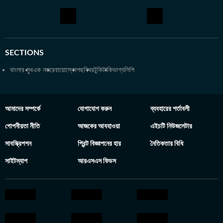
SECTIONS
বাংলার মুখ
এক নজরে
বায়োস্কোপ
ছবিঘর
টুকিটাকি
ভাগ্যলিপি
আমাদের সম্পর্কে
যোগাযোগ করুন
ব্যবহারের শর্তাবলী
গোপনীয়তা নীতি
আজকের আবহাওয়া
এইচটি নিউজলেটার
সাবস্ক্রিপশন
প্রিন্ট বিজ্ঞাপনের হার
নৈতিকতার বিধি
সাইটম্যাপ
আরএসএস ফিডস