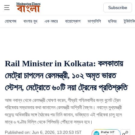
Subscribe
হোমপেজ
বাংলার মুখ
এক নজরে
বায়োস্কোপ
ভাগ্যলিপি
ছবিঘর
টুকিটাকি
Rail Minister in Kolkata: কলকাতায়
মেট্রো চাপলেন রেলমন্ত্রী, ১০২ অমৃত ভারত
স্টেশন, মেট্রোতে ৬০টি নয়া ট্রেনের প্রতিশ্রুতি
আজ নবান্ন থেকে রেলমন্ত্রী ঘোষণা করেন, শীঘ্রই পশ্চিমবাসীর জন্য বুলেট ট্রেন
পরিষেবার সম্ভাবনার কথা জানালেন রেলমন্ত্রী অশ্বিনী বৈষ্ণব। নবান্নে মুখ্যমন্ত্রী
শুভেন্দু অধিকারীর সঙ্গে বৈঠকের পর তিনি জানান, ভবিষ্যতে এই পরিষেবা চালু হলে
মাত্র ৬ ঘণ্টায় দিল্লি থেকে শিলিগুড়ি পৌঁছনো সম্ভব হবে।
Published on: Jun 6, 2026, 13:20:53 IST
Prefer HT