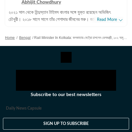
Abhijit Chowdhury
২০২১ সাল থেকে হিন্দুস্তান টাইমস বাংলার সঙ্গে যুক্ত রয়েছেন অভিজিৎ
চৌধুরী। ২০১৮ সালে সালে তাঁর পেশাদার জীবনের শুরু। জাতীয়, আন্তর্জাতিক
Read More
বিষয়, বাংলার রাজনীতি এবং খেলাধুলোর বিষয়ে লেখার ক্ষেত্রে ৮ বছরের অভিজ্ঞতা
রয়েছে তাঁর। আন্তর্জাতিক ক্ষেত্রে আমেরিকা, পাকিস্তান এবং বাংলাদেশের
Home
/
Bengal
/
Rail Minister In Kolkata: কলকাতায় মেট্রো চাপলেন রেলমন্ত্রী, ১০২ অমৃত ভারত স্টেশন, মেট্রোতে ৬০টি নয়া ট্রেনের প্রতিশ্রুতি
বিষয়ে তাঁর আগ্রহ সবচেয়ে বেশি। কলকাতা বিশ্ববিদ্যালয় থেকে সাংবাদিকতায়
স্নাতকোত্তর ডিগ্রি পাশ করেই সাংবাদিকতার জগতে প্রবেশ করেছেন
অভিজিৎ। হিন্দুস্তান টাইমস বাংলায় যোগদানের আগে ওয়ানইন্ডিয়া এবং ইটিভি
ভারতে কাজ করার অভিজ্ঞতা রয়েছে অভিজিতের। এছাড়া আকাশবাণীতে রেডিও
জকি হিসেবেও কাজ করেছিলেন তিনি। খবরের জগৎ ছাড়া খেলাধুলো, ইতিহাসে
অভিজিতের আগ্রহ রয়েছে। শিক্ষাগত যোগ্যতা: সাংবাদিকতা ও গণজ্ঞাপন নিয়ে
অভিজিৎ তাঁর স্নাতক স্তরের পড়াশোনা সম্পন্ন করেছেন আশুতোষ কলেজ
থেকে। এরপর কলকাতা বিশ্ববিদ্যালয় থেকে একই বিষয়ে স্নাতকোত্তর ডিগ্রি
Subscribe to our best newsletters
অর্জন করেন। ব্যক্তিগত পছন্দ ও নেশা: ক্রিকেট, ফুটবল, টেনিস ছাড়া প্রায় সব
ধরনের খেলা দেখতে তিনি ভীষণ ভালোবাসেন। কাজের বাইরে তাঁর অবসর কাটে
Daily News Capsule
বই পড়ে এবং বিভিন্ন বিষয়ে ডকুমেন্টারি দেখে।
SIGN UP TO SUBSCRIBE