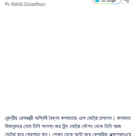
on Google
By
Abhijit Chowdhury
কেন্দ্রীয় রেলমন্ত্রী অশ্বিনী বৈষ্ণব কলকাতায় এসে মেট্রো চাপলেন। কলকাতা
বিমানবন্দরে নেমে তিনি সংলগ্ন জয় হিন্দ মেট্রো স্টেশন থেকে তিনি আজ
মেট্রো করে নোয়পাড়া যান। সেখান থেকে অটো করে বেলঘরিয়া এক্সপ্রেসওয়ে