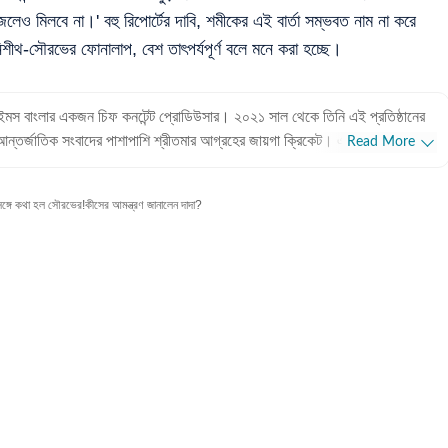
জলেও মিলবে না।' বহু রিপোর্টের দাবি, শমীকের এই বার্তা সম্ভবত নাম না করে
িশীথ-সৌরভের ফোনালাপ, বেশ তাৎপর্যপূর্ণ বলে মনে করা হচ্ছে।
ান টাইমস বাংলার একজন চিফ কনটেন্ট প্রোডিউসার। ২০২১ সাল থেকে তিনি এই প্রতিষ্ঠানের
আন্তর্জাতিক সংবাদের পাশাপাশি শ্রীতমার আগ্রহের জায়গা ক্রিকেট। এছাড়াও তিনি
Read More
রেন এবং জীবনযাপন সংক্রান্ত প্রতিবেদন লিখতেও তাঁর আগ্রহ রয়েছে। পেশাদার
ুরুতে শ্রীতমা আকাশবাণী, শান্তিনিকেতনে উপস্থাপিকা হিসেবে কাজ করেছেন। ২০১০
ের সঙ্গে কথা হল সৌরভের!কীসের আমন্ত্রণ জানালেন দাদা?
ংলায় কপি এডিটর হিসেবে যোগদান করেন। পরবর্তীতে ওয়ানইন্ডিয়া-সহ বিভিন্ন
ান টাইমস বাংলায় যোগ দেন। শিক্ষাগত যোগ্যতা: শ্রীতমা মিত্র ইংরেজিতে
বভারতী বিশ্ববিদ্যালয়, শান্তিনিকেতন থেকে সাংবাদিকতা ও গণযোগাযোগে স্নাতকোত্তর
যপ্রেমী, ভ্রমণও
দুপুরগুলো তাঁর কাটে গল্পের বই নিয়ে। একটু লম্বা ছুটি পেলে তিনি দেশের ভিতর বা কখনও
়াতে যেতে ভালোবাসেন। তবে তাঁর প্রতিটা বেড়ানোর পিছনেই কাজ করে কোনও না কোনও
 হওয়া কৌতূহল। অজানাকে জানার আগ্রহই তাঁকে বার বার নিয়ে গিয়ে ফেলে নানা অচেনা
ে লেখার রূপ দিতেও পিছপা হন না শ্রীতমা।