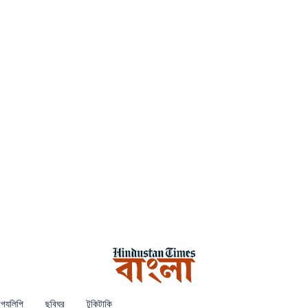
গ্যলিপি
ছবিঘর
টুকিটাকি