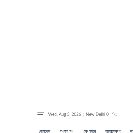
o
Wed, Aug 5, 2026
New Delhi
0
C
হোমপেজ
বাংলার মুখ
এক নজরে
বায়োস্কোপ
ভা