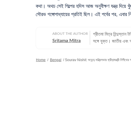
কথা। অথচ সেই শিল্পের হদিস আজ অনুবীক্ষণ যন্ত্র দিয়ে খুঁ
সৌরভ গঙ্গোপাধ্যায়ের প্রতিই ছিল। এই পর্বের পর, এবার ন
ABOUT THE AUTHOR
শ্রীতমা মিত্র হিন্দুস্ত
Sritama Mitra
সঙ্গে যুক্ত। জাতীয় এবং 
জ্যোতিষ বিভাগ দেখাশোনা ক
জীবন: পেশাদার জীবনের শ
Home
/
Bengal
/
Sourav Nishit: শুভেন্দু মন্ত্রিসভার ক্রীড়ামন্ত্রী নিশীথ
সালে তিনি ইটিভি নিউজ বা
সংবাদমাধ্যমে কাজ করার পর তিনি হিন্দুস্ত
স্নাতক (বি.এ.) এবং বিশ্
(এম.এ.) ডিগ্রি অর্জন করেন। ব্যক্তিগত পছন্দ ও নেশা: সাংবাদিকতার বাইরে শ্রীতমা একজন সাহিত্
তাঁর অন্যতম নেশা। ছুটির 
সখনও দেশের বাইরেও বেড
বই বা সিনেমা থেকে তৈরি
শহরে। সেই সব অভিজ্ঞতাক