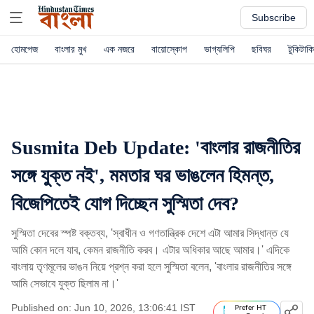
Subscribe
হোমপেজ
বাংলার মুখ
এক নজরে
বায়োস্কোপ
ভাগ্যলিপি
ছবিঘর
টুকিটাকি
Susmita Deb Update: 'বাংলার রাজনীতির
সঙ্গে যুক্ত নই', মমতার ঘর ভাঙলেন হিমন্ত,
বিজেপিতেই যোগ দিচ্ছেন সুস্মিতা দেব?
সুস্মিতা দেবের স্পষ্ট বক্তব্য, 'স্বাধীন ও গণতান্ত্রিক দেশে এটা আমার সিদ্ধান্ত যে
আমি কোন দলে যাব, কেমন রাজনীতি করব। এটার অধিকার আছে আমার।' এদিকে
বাংলায় তৃণমূলের ভাঙন নিয়ে প্রশ্ন করা হলে সুস্মিতা বলেন, 'বাংলার রাজনীতির সঙ্গে
আমি সেভাবে যুক্ত ছিলাম না।'
Published on: Jun 10, 2026, 13:06:41 IST
Prefer HT