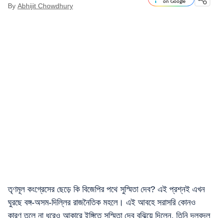
on Google
By
Abhijit Chowdhury
তৃণমূল কংগ্রেসের ছেড়ে কি বিজেপির পথে সুস্মিতা দেব? এই প্রশ্নই এখন
ঘুরছে বঙ্গ-অসম-দিল্লির রাজনৈতিক মহলে। এই আবহে সরাসরি কোনও
কারণ তুলে না ধরেও আকারে ইঙ্গিতে সুস্মিতা দেব বুঝিয়ে দিলেন, তিনি দলবদল