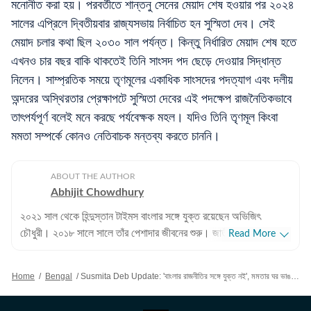
মনোনীত করা হয়। পরবর্তীতে শান্তনু সেনের মেয়াদ শেষ হওয়ার পর ২০২৪
সালের এপ্রিলে দ্বিতীয়বার রাজ্যসভায় নির্বাচিত হন সুস্মিতা দেব। সেই
মেয়াদ চলার কথা ছিল ২০৩০ সাল পর্যন্ত। কিন্তু নির্ধারিত মেয়াদ শেষ হতে
এখনও চার বছর বাকি থাকতেই তিনি সাংসদ পদ ছেড়ে দেওয়ার সিদ্ধান্ত
নিলেন। সাম্প্রতিক সময়ে তৃণমূলের একাধিক সাংসদের পদত্যাগ এবং দলীয়
অন্দরের অস্থিরতার প্রেক্ষাপটে সুস্মিতা দেবের এই পদক্ষেপ রাজনৈতিকভাবে
তাৎপর্যপূর্ণ বলেই মনে করছে পর্যবেক্ষক মহল। যদিও তিনি তৃণমূল কিংবা
মমতা সম্পর্কে কোনও নেতিবাচক মন্তব্য করতে চাননি।
ABOUT THE AUTHOR
Abhijit Chowdhury
২০২১ সাল থেকে হিন্দুস্তান টাইমস বাংলার সঙ্গে যুক্ত রয়েছেন অভিজিৎ
চৌধুরী। ২০১৮ সালে সালে তাঁর পেশাদার জীবনের শুরু। জাতীয়, আন্তর্জাতিক
Read More
বিষয়, বাংলার রাজনীতি এবং খেলাধুলোর বিষয়ে লেখার ক্ষেত্রে ৮ বছরের অভিজ্ঞতা
রয়েছে তাঁর। আন্তর্জাতিক ক্ষেত্রে আমেরিকা, পাকিস্তান এবং বাংলাদেশের
Home
/
Bengal
/
Susmita Deb Update: 'বাংলার রাজনীতির সঙ্গে যুক্ত নই', মমতার ঘর ভাঙলেন হিমন্ত, বিজেপিতেই যোগ দিচ্ছেন সুস্মিতা দেব?
বিষয়ে তাঁর আগ্রহ সবচেয়ে বেশি। কলকাতা বিশ্ববিদ্যালয় থেকে সাংবাদিকতায়
স্নাতকোত্তর ডিগ্রি পাশ করেই সাংবাদিকতার জগতে প্রবেশ করেছেন