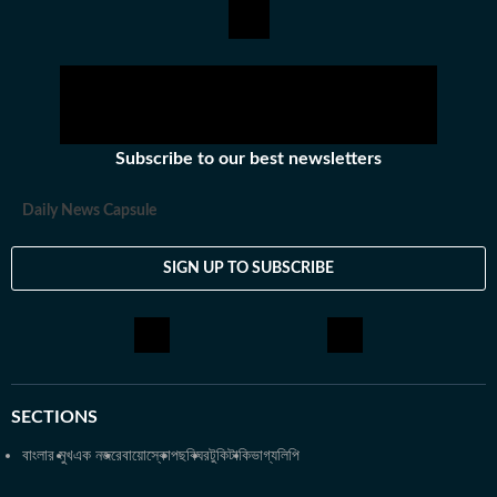
অভিজিৎ। হিন্দুস্তান টাইমস বাংলায় যোগদানের আগে ওয়ানইন্ডিয়া এবং ইটিভি
ভারতে কাজ করার অভিজ্ঞতা রয়েছে অভিজিতের। এছাড়া আকাশবাণীতে রেডিও
জকি হিসেবেও কাজ করেছিলেন তিনি। খবরের জগৎ ছাড়া খেলাধুলো, ইতিহাসে
অভিজিতের আগ্রহ রয়েছে। শিক্ষাগত যোগ্যতা: সাংবাদিকতা ও গণজ্ঞাপন নিয়ে
অভিজিৎ তাঁর স্নাতক স্তরের পড়াশোনা সম্পন্ন করেছেন আশুতোষ কলেজ
থেকে। এরপর কলকাতা বিশ্ববিদ্যালয় থেকে একই বিষয়ে স্নাতকোত্তর ডিগ্রি
Subscribe to our best newsletters
অর্জন করেন। ব্যক্তিগত পছন্দ ও নেশা: ক্রিকেট, ফুটবল, টেনিস ছাড়া প্রায় সব
ধরনের খেলা দেখতে তিনি ভীষণ ভালোবাসেন। কাজের বাইরে তাঁর অবসর কাটে
Daily News Capsule
বই পড়ে এবং বিভিন্ন বিষয়ে ডকুমেন্টারি দেখে।
SIGN UP TO SUBSCRIBE
SECTIONS
বাংলার মুখ
এক নজরে
বায়োস্কোপ
ছবিঘর
টুকিটাকি
ভাগ্যলিপি