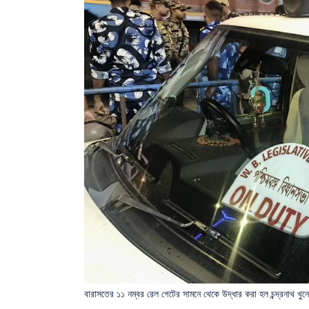
বারাসতের ১১ নম্বর রেল গেটের সামনে থেকে উদ্ধার করা হল চন্দ্রনাথ খু