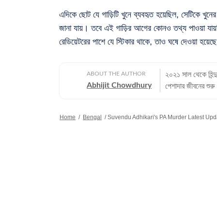
এদিকে ছোট যে গাড়িটি খুনে ব্যবহৃত হয়েছিল, সেটিকে খুন
জানা যায়। তবে এই গাড়ির আগের কোনও তথ্য পাওয়া যায়নি
রেডিয়েটরের পাশে যে স্টিকার থাকে, তাও ঘষে দেওয়া হয়েছ
ABOUT THE AUTHOR
২০২১ সাল থেকে হিন্দ
Abhijit Chowdhury
পেশাদার জীবনের শুরু
বছরের অভিজ্ঞতা রয়েছ
সবচেয়ে বেশি। কলকাতা বিশ্ববিদ্যালয় থেকে সাংবাদিকতায় স্নাতকোত্তর ডিগ্রি পাশ করেই সাংবাদিকতার
Home
/
Bengal
/
Suvendu Adhikari's PA Murder Latest Update: শুভেন
জগতে প্রবেশ করেছেন
কাজ করার অভিজ্ঞতা
খবরের জগৎ ছাড়া খেলাধুলো, ই
গণজ্ঞাপন নিয়ে অভি
কলকাতা বিশ্ববিদ্যালয় থেকে
ক্রিকেট, ফুটবল, টেন
কাটে বই পড়ে এবং বিভ