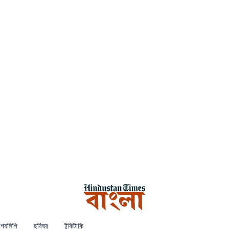
গ্যলিপি
ছবিঘর
টুকিটাকি