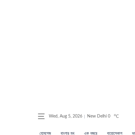
o
Wed, Aug 5, 2026
New Delhi
0
C
হোমপেজ
বাংলার মুখ
এক নজরে
বায়োস্কোপ
ভা