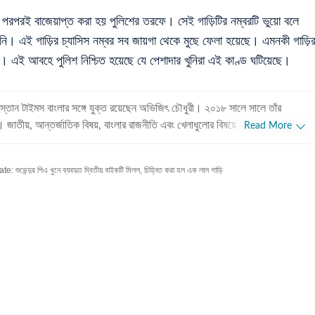
ের পরপরই বাজেয়াপ্ত করা হয় পুলিশের তরফে। সেই গাড়িটির নম্বরটি ভুয়ো বলে
। এই গাড়ির চ্যাসিস নম্বর সব জায়গা থেকে মুছে ফেলা হয়েছে। এমনকী গাড়ি
ে। এই আবহে পুলিশ নিশ্চিত হয়েছে যে পেশাদার খুনিরা এই কাণ্ড ঘটিয়েছে।
ুস্তান টাইমস বাংলার সঙ্গে যুক্ত রয়েছেন অভিজিৎ চৌধুরী। ২০১৮ সালে সালে তাঁর
। জাতীয়, আন্তর্জাতিক বিষয়, বাংলার রাজনীতি এবং খেলাধুলোর বিষয়ে লেখার ক্ষেত্রে ৮
Read More
ে তাঁর। আন্তর্জাতিক ক্ষেত্রে আমেরিকা, পাকিস্তান এবং বাংলাদেশের বিষয়ে তাঁর আগ্রহ
্দুর পিএ খুনে ব্যবহৃত দ্বিতীয় বাইকটি মিলল, চিহ্নিত করা হল এক লাল গাড়ি
 অভিজিৎ। হিন্দুস্তান টাইমস বাংলায় যোগদানের আগে ওয়ানইন্ডিয়া এবং ইটিভি ভারতে
 রয়েছে অভিজিতের। এছাড়া আকাশবাণীতে রেডিও জকি হিসেবেও কাজ করেছিলেন তিনি।
তিহাসে অভিজিতের আগ্রহ রয়েছে। শিক্ষাগত যোগ্যতা: সাংবাদিকতা ও
জিৎ তাঁর স্নাতক স্তরের পড়াশোনা সম্পন্ন করেছেন আশুতোষ কলেজ থেকে। এরপর
 একই বিষয়ে স্নাতকোত্তর ডিগ্রি অর্জন করেন। ব্যক্তিগত পছন্দ ও নেশা:
িস ছাড়া প্রায় সব ধরনের খেলা দেখতে তিনি ভীষণ ভালোবাসেন। কাজের বাইরে তাঁর অবসর
িন্ন বিষয়ে ডকুমেন্টারি দেখে।