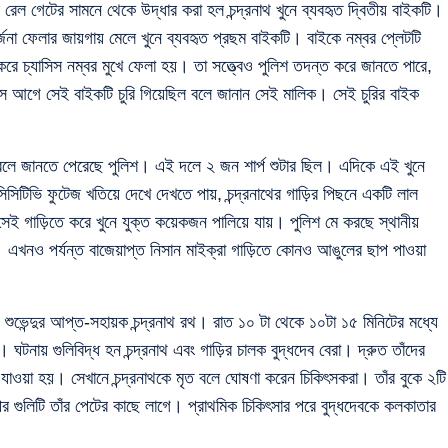
টের সামনে থেকে উদ্ধার করা হল চন্দ্রনাথ খুনে ব্যবহৃত দ্বিতীয় বাইকটি।
া ফেলার জায়গায় মেলে খুনে ব্যবহৃত প্রছম বাইকটি। বাইকে নম্বর প্লেটটি
করে চ্যাসিস নম্বর মুখে ফেলা হয়। তা সত্ত্বেও পুলিশ তদন্ত করে জানতে পারে,
াস আগে সেই বাইকটি চুরি গিয়েছিল বলে জানান সেই মালিক। সেই চুরির বাইক
 বলে জানতে পেরেছে পুলিশ। এই দলে ২ জন শার্প শুটার ছিল। এদিকে এই খুনে
সিসিটিভি ফুটেজ খতিয়ে দেখে দেখতে পায়, চন্দ্রনাথের গাড়ির পিছনে একটি লাল
সেই গাড়িতে করে খুনে যুক্ত কয়েকজন পালিয়ে যায়। পুলিশ মে করছে স্থানীয়
ে। এখনও পর্যন্ত বাজেয়াপ্ত নিসান মাইক্রা গাড়িতে কোনও আঙুলের ছাপ পাওয়া
েন শুভেন্দুর আপ্ত-সহায়ক চন্দ্রনাথ রথ। রাত ১০ টা থেকে ১০টা ১৫ মিনিটের মধ্যে
ীরা। ঘটনায় গুলিবিদ্ধ হন চন্দ্রনাথ এবং গাড়ির চালক বুদ্ধদেব বেরা। দ্রুত তাঁদের
 যাওয়া হয়। সেখানে চন্দ্রনাথকে মৃত বলে ঘোষণা করেন চিকিৎসকরা। তাঁর বুকে ২টি
গুলিটি তাঁর পেটের কাছে লাগে। প্রাথমিক চিকিৎসার পরে বুদ্ধদেবকে কলকাতার