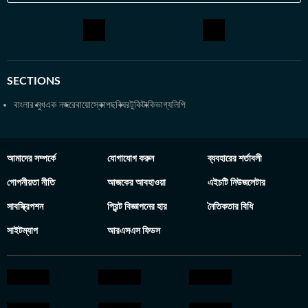
SECTIONS
বাংলার মুখ
এক নজরে
বায়োস্কোপ
ছবিঘর
টুকিটাকি
ভাগ্যলিপি
আমাদের সম্পর্কে
যোগাযোগ করুন
ব্যবহারের শর্তাবলী
গোপনীয়তা নীতি
আজকের আবহাওয়া
এইচটি নিউজলেটার
সাবস্ক্রিপশন
প্রিন্ট বিজ্ঞাপনের হার
নৈতিকতার বিধি
সাইটম্যাপ
আরএসএস ফিডস