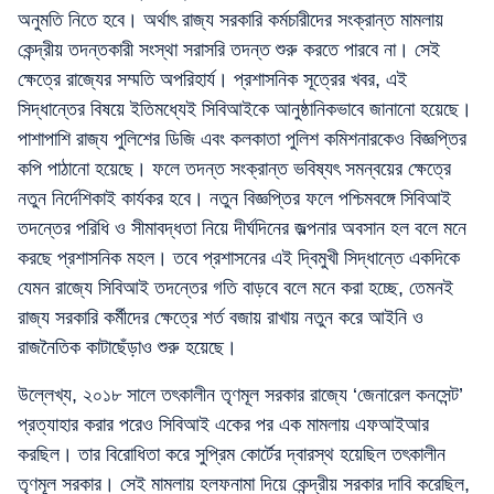
অনুমতি নিতে হবে। অর্থাৎ রাজ্য সরকারি কর্মচারীদের সংক্রান্ত মামলায়
কেন্দ্রীয় তদন্তকারী সংস্থা সরাসরি তদন্ত শুরু করতে পারবে না। সেই
ক্ষেত্রে রাজ্যের সম্মতি অপরিহার্য। প্রশাসনিক সূত্রের খবর, এই
সিদ্ধান্তের বিষয়ে ইতিমধ্যেই সিবিআইকে আনুষ্ঠানিকভাবে জানানো হয়েছে।
পাশাপাশি রাজ্য পুলিশের ডিজি এবং কলকাতা পুলিশ কমিশনারকেও বিজ্ঞপ্তির
কপি পাঠানো হয়েছে। ফলে তদন্ত সংক্রান্ত ভবিষ্যৎ সমন্বয়ের ক্ষেত্রে
নতুন নির্দেশিকাই কার্যকর হবে। নতুন বিজ্ঞপ্তির ফলে পশ্চিমবঙ্গে সিবিআই
তদন্তের পরিধি ও সীমাবদ্ধতা নিয়ে দীর্ঘদিনের জল্পনার অবসান হল বলে মনে
করছে প্রশাসনিক মহল। তবে প্রশাসনের এই দ্বিমুখী সিদ্ধান্তে একদিকে
যেমন রাজ্যে সিবিআই তদন্তের গতি বাড়বে বলে মনে করা হচ্ছে, তেমনই
রাজ্য সরকারি কর্মীদের ক্ষেত্রে শর্ত বজায় রাখায় নতুন করে আইনি ও
রাজনৈতিক কাটাছেঁড়াও শুরু হয়েছে।
উল্লেখ্য, ২০১৮ সালে তৎকালীন তৃণমূল সরকার রাজ্যে ‘জেনারেল কনসেন্ট’
প্রত্যাহার করার পরেও সিবিআই একের পর এক মামলায় এফআইআর
করছিল। তার বিরোধিতা করে সুপ্রিম কোর্টের দ্বারস্থ হয়েছিল তৎকালীন
তৃণমূল সরকার। সেই মামলায় হলফনামা দিয়ে কেন্দ্রীয় সরকার দাবি করেছিল,