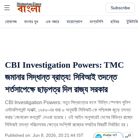
Subscribe
হোমপেজ
বাংলার মুখ
এক নজরে
বায়োস্কোপ
ভাগ্যলিপি
ছবিঘর
টুকিটাকি
CBI Investigation Powers: TMC
জমানার সিদ্ধান্ত ব্রাত্য! সিবিআই তদন্তে
শর্তসাপেক্ষে ছাড়পত্র দিল রাজ্য সরকার
CBI Investigation Powers: নতুন সিদ্ধান্তের ফলে ‘দিল্লি স্পেশাল পুলিশ
এস্টাবলিশমেন্ট অ্যাক্ট, ১৯৪৬-এর ধারা ৬ অনুযায়ী সিবিআই-কে পশ্চিমবঙ্গ জুড়ে তদন্ত
করার ‘জেনারেল কনসেন্ট’ দেওয়া হয়েছে। ওই আইন অনুসারেই দেশের বিভিন্ন রাজ্যে
সিবিআই তদন্ত পরিচালনার ক্ষেত্রে সংশ্লিষ্ট রাজ্যের সম্মতির বিষয়টি নির্ধারিত হয়।
Published on: Jun 8, 2026, 20:21:44 IST
Prefer HT