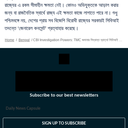
রাজ্যের এ রকম সীমাহীন ক্ষমতা নেই। কোনও অভিযুক্তকে আড়াল করার
জন্য বা রাজনৈতিক স্বার্থে রাজ্য এই ক্ষমতা কাজে লাগাতে পারে না। শুধু
পশ্চিমবঙ্গে নয়, দেশের প্রায় সব বিজেপি বিরোধী রাজ্যের সরকারই সিবিআই
তদন্তে ‘জেনারেল কনসেন্ট’ প্রত্যাহার করেছে।
Home
/
Bengal
/
CBI Investigation Powers: TMC জমানার সিদ্ধান্ত ব্রাত্য! সিবিআই তদন্তে শর্তসাপেক্ষে ছাড়পত্র দিল রাজ্য সরকার
Subscribe to our best newsletters
Daily News Capsule
SIGN UP TO SUBSCRIBE