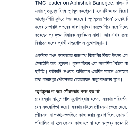
TMC leader on Abhishek Banerjee: রাজ্য বিধানসভা
এবার গৃহযুদ্ধে বিদ্ধ তৃণমূল কংগ্রেস। ২০৭টি আসন নিয়ে ব
আগ্নেয়গিরি ফুটতে শুরু করেছে। তৃণমূলের ‘পতন’ মেনেই নিয়ে
দলের নেতারাই পতনের কারণ ব্যাখ্যা করতে গিয়ে বলে দিচ্ছ
করেছেন প্রাক্তন বিধায়ক স্বর্ণকমল সাহা। আর এবার দলের অ
নির্বাচনে দলের প্রার্থী নাড়ুগোপাল মুখোপাধ্যায়।
একদিকে যখন কলকাতার রাজপথে বিজেপির বিজয় উৎসব এবং শপথ
ঠেলাঠেলি আর কোন্দল। বৃহস্পতিবার এক সাংবাদিক বৈঠকে না
দুর্নীতি। কাটমানি নেওয়ার অভিযোগ এতদিন সামনে এনেছে
তথা বহরমপুর পৌরসভার চেয়ারম্যান নাড়ুগোপালের মুখে।
‘তৃণমূলের না হলে পৌরসভায় কাজ হত না’
চেয়ারম্যান নাড়ুগোপাল মুখোপাধ্যায় বলেন, 'সরকার পরিবর্
যেন সহযোগিতা করে। সরকার চাইলে পৌরসভা ভেঙে দেবে,
পৌরসভা বা পঞ্চায়েতগুলিতে কাজ করার সুযোগ ছিল, কোনওদি
পরিচালিত না হলে কোনও কাজ হত না বলে মন্তব্য করেন ত