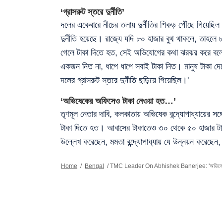
‘গ্রাসরুট স্তরে দুর্নীতি’
দলের একেবারে নীচের তলায় দুর্নীতির শিকড় পৌঁছে গিয়েছিল
দুর্নীতি হয়েছে। রাজ্যে যদি ৮০ হাজার বুথ থাকলে, তাহলে
গেলে টাকা দিতে হত, সেই অভিযোগের কথা ঝরঝর করে বলে 
একজন নিত না, ধাপে ধাপে সবাই টাকা নিত। মানুষ টাকা দ
দলের গ্রাসরুট স্তরে দুর্নীতি ছড়িয়ে গিয়েছিল।'
‘অভিষেকের অফিসেও টাকা নেওয়া হত…’
তৃণমূল নেতার দাবি, কলকাতায় অভিষেক বন্দ্যোপাধ্যায়ের সঙ্
টাকা দিতে হত। আবাসের টাকাতেও ৩০ থেকে ৫০ হাজার টাকা
উল্লেখ করেছেন, মমতা বন্দ্যোপাধ্যায় যে উন্নয়ন করেছেন
Home
/
Bengal
/
TMC Leader On Abhishek Banerjee: 'অভিষেকের সঙ্গে