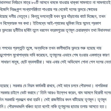
 নির্বাচনে মাত্র ৮০টি আসনে থমকে যাওয়ার ধাক্কা সামলাতে না সামলাতেই
িজেপি নিরঙ্কুশ সংখ্যাগরিষ্ঠতা পাওয়ার পর থেকেই দলের অন্দরে ক্ষোভের
ছে দলীয় নেতৃত্ব। কিন্তু দলনেত্রী যখন ঘুরে দাঁড়ানোর বার্তা দিচ্ছেন, তখন
েন বিস্ফোরক সব কথা। ইতিমধ্যে আই-প্যাকের ভূমিকা নিয়ে সন্দেহ প্রকাশ
ন্দরের দুর্নীতির ছবিটা তুলে ধরলেন বহরমপুরের তৃণমূল চেয়ারম্যান তথা বিধানসভা
ের প্রস্তুতি তুঙ্গে, অন্যদিকে তখন কালীঘাটের অন্দরে শুরু হয়েছে দায়
ড়ুগোপাল মুখোপাধ্যায় দাবি করেছেন, তৃণমূলের এভাবে শেষ হওয়ার একমাত্র কারণ
ন সাধারণ মানুষ, ছোট ব্যবসায়ীরা। আর এবার সেই অভিযোগ শোনা গেল দলের নেতা
তন হয়েছে। সরকার যে নিয়ম কার্যকরী রাখবে, সেই ভাবে চলবে পৌরসভা। নাগরিকরা
 সরকার চাইলে ভোট করাবে।' তিনি আরও উল্লেখ করেন, বাম আমলে বিরোধী দলে
ন সরকারি প্রকল্পে বাধা হয়নি। সেই রাজনীতির বদল ঘটিয়েছে তৃণমূল। তৃণমূল
িনি। পৌরসভাগুলি বঞ্চিত হতো বলেই নাকি তৃণমূলের ছাতার তলায় আসতে হত।