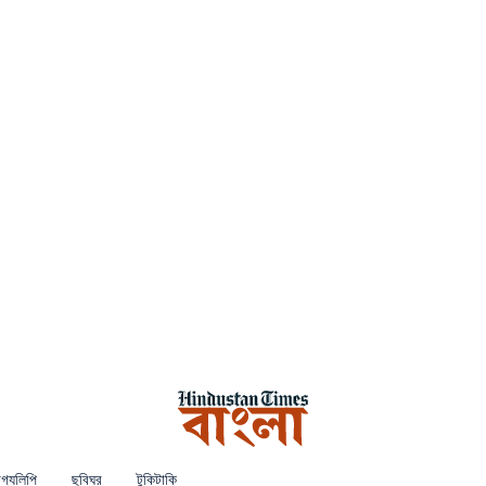
গ্যলিপি
ছবিঘর
টুকিটাকি