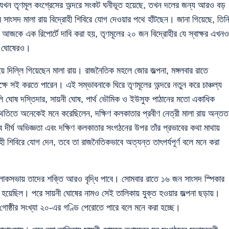
খন তৃণমূল কংগ্রেসের অন্দরে সংকট ঘনীভূত হয়েছে, তখন দলের জন্য আরও বড়
 সাংসদ মালা রায় বিদ্রোহী শিবিরে যোগ দেওয়ার পথে হাঁটছেন। জানা গিয়েছে, তিন
আজকে এক রিপোর্টে দাবি করা হয়, তৃণমূলের ২০ জন বিদ্রোহীর যে স্বাক্ষর এখনও
নী ঘোষেরও।
 নিয়ে দিল্লি গিয়েছেন মালা রায়। রাজনৈতিক মহলে জোর জল্পনা, মঙ্গলবার রাতে
র পক্ষে সই করতে পারেন। এই সম্ভাবনাকে ঘিরে তৃণমূলের অন্দরে নতুন করে চাঞ্চল্য
লি ঘোষ দস্তিদার, সায়নী ঘোষ, পার্থ ভৌমিক ও ইউসুফ পাঠানের মতো একাধিক
স্থিতিতে অনেকেই মনে করেছিলেন, দক্ষিণ কলকাতার প্রবীণ নেত্রী মালা রায় অন্তত
 দীর্ঘ অভিজ্ঞতা এবং দক্ষিণ কলকাতার সংগঠনের উপর তাঁর প্রভাবের কথা মাথায়
ী শিবিরে যোগ দেন, তবে তা রাজনৈতিকভাবে অত্যন্ত তাৎপর্যপূর্ণ বলে মনে করা
নে লোকসভায় তাদের শক্তি আরও বৃদ্ধি পাবে। সোমবার রাতে ১৬ জন সাংসদ স্পিকার
রা হয়েছিল। পরে সায়নী ঘোষের নামও সেই তালিকায় যুক্ত হওয়ার জল্পনা ছড়ায়।
গোষ্ঠীর সংখ্যা ২০-এর গণ্ডি পেরোতে পারে বলে মনে করা হচ্ছে।