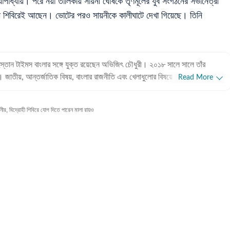
াধ্যায়। পরে নয়া তালিকায় সায়নী ঘোষকে তৃণমূলের যুব সংগঠনের সভানেত্রী
হী শিবিরেই আছেন। ভোটের পরও সায়নীকে কালীঘাটে দেখা গিয়েছে। তিনি
ুস্তান টাইমস বাংলার সঙ্গে যুক্ত রয়েছেন অভিজিৎ চৌধুরী। ২০১৮ সালে সালে তাঁর
। জাতীয়, আন্তর্জাতিক বিষয়, বাংলার রাজনীতি এবং খেলাধুলোর বিষয়ে লেখার ক্ষেত্রে ৮
Read More
ে তাঁর। আন্তর্জাতিক ক্ষেত্রে আমেরিকা, পাকিস্তান এবং বাংলাদেশের বিষয়ে তাঁর আগ্রহ
 বিদ্রোহী শিবিরে যোগ দিতে পারেন মালা রায়ও
 অভিজিৎ। হিন্দুস্তান টাইমস বাংলায় যোগদানের আগে ওয়ানইন্ডিয়া এবং ইটিভি ভারতে
 রয়েছে অভিজিতের। এছাড়া আকাশবাণীতে রেডিও জকি হিসেবেও কাজ করেছিলেন তিনি।
তিহাসে অভিজিতের আগ্রহ রয়েছে। শিক্ষাগত যোগ্যতা: সাংবাদিকতা ও
জিৎ তাঁর স্নাতক স্তরের পড়াশোনা সম্পন্ন করেছেন আশুতোষ কলেজ থেকে। এরপর
 একই বিষয়ে স্নাতকোত্তর ডিগ্রি অর্জন করেন। ব্যক্তিগত পছন্দ ও নেশা:
িস ছাড়া প্রায় সব ধরনের খেলা দেখতে তিনি ভীষণ ভালোবাসেন। কাজের বাইরে তাঁর অবসর
িন্ন বিষয়ে ডকুমেন্টারি দেখে।