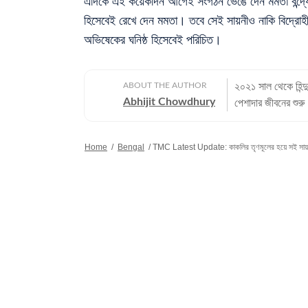
এদিকে এই কয়েকদিন আগেই সংগঠন ভেঙে দেন মমতা বন্দ্যোপ
হিসেবেই রেখে দেন মমতা। তবে সেই সায়নীও নাকি বিদ্রো
অভিষেকের ঘনিষ্ঠ হিসেবেই পরিচিত।
ABOUT THE AUTHOR
২০২১ সাল থেকে হিন্দ
Abhijit Chowdhury
পেশাদার জীবনের শুরু
বছরের অভিজ্ঞতা রয়েছ
সবচেয়ে বেশি। কলকাতা বিশ্ববিদ্যালয় থেকে সাংবাদিকতায় স্নাতকোত্তর ডিগ্রি পাশ করেই সাংবাদিকতার
Home
/
Bengal
/
TMC Latest Update: কাকলির তৃণমূলের হয়ে সই সায়নীর,
জগতে প্রবেশ করেছেন
কাজ করার অভিজ্ঞতা
খবরের জগৎ ছাড়া খেলাধুলো, ই
গণজ্ঞাপন নিয়ে অভি
কলকাতা বিশ্ববিদ্যালয় থেকে
ক্রিকেট, ফুটবল, টেন
কাটে বই পড়ে এবং বিভ