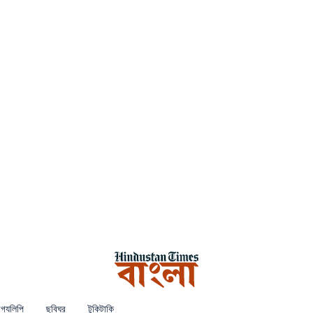
গ্যলিপি
ছবিঘর
টুকিটাকি