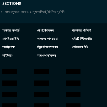
SECTIONS
বাংলার মুখ
এক নজরে
বায়োস্কোপ
ছবিঘর
টুকিটাকি
ভাগ্যলিপি
আমাদের সম্পর্কে
যোগাযোগ করুন
ব্যবহারের শর্তাবলী
গোপনীয়তা নীতি
আজকের আবহাওয়া
এইচটি নিউজলেটার
সাবস্ক্রিপশন
প্রিন্ট বিজ্ঞাপনের হার
নৈতিকতার বিধি
সাইটম্যাপ
আরএসএস ফিডস