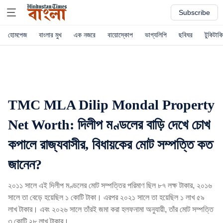
Subscribe
হোমপেজ
বাংলার মুখ
এক নজরে
বায়োস্কোপ
ভাগ্যলিপি
ছবিঘর
টুকিটাকি
TMC MLA Dilip Mondal Property
Net Worth: দিলীপ মণ্ডলের বাড়ি দেখে চোখ
কপালে রাজ্যবাসীর, বিধায়কের মোট সম্পত্তি কত
জানেন?
২০১১ সালে এই দিলীপ মণ্ডলের মোট সম্পত্তির পরিমাণ ছিল ৮৭ লক্ষ টাকার, ২০১৬
সালে তা বেড়ে হয়েছিল ১ কোটি টাকা। এরপর ২০২১ সালে তা হয়েছিল ১ লাখ ৫৯
লাখ টাকার। এবং ২০২৬ সালে তাঁরই জমা করা হলফনামা অনুযায়ী, তাঁর মোট সম্পত্তি
৩ কোটি ২৮ লাখ টাকার।