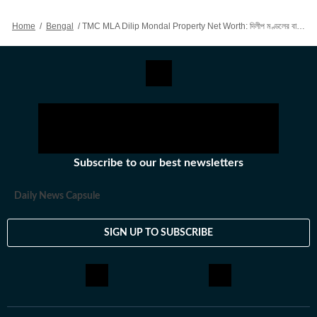
রয়েছে তাঁর। আন্তর্জাতিক ক্ষেত্রে আমেরিকা, পাকিস্তান এবং বাংলাদেশের
Home
/
Bengal
/
TMC MLA Dilip Mondal Property Net Worth: দিলীপ মণ্ডলের বাড়ি দেখে চোখ কপালে রাজ্যবাসীর, বিধায়কের মোট সম্পত্তি কত জানেন?
বিষয়ে তাঁর আগ্রহ সবচেয়ে বেশি। কলকাতা বিশ্ববিদ্যালয় থেকে সাংবাদিকতায়
স্নাতকোত্তর ডিগ্রি পাশ করেই সাংবাদিকতার জগতে প্রবেশ করেছেন
অভিজিৎ। হিন্দুস্তান টাইমস বাংলায় যোগদানের আগে ওয়ানইন্ডিয়া এবং ইটিভি
ভারতে কাজ করার অভিজ্ঞতা রয়েছে অভিজিতের। এছাড়া আকাশবাণীতে রেডিও
জকি হিসেবেও কাজ করেছিলেন তিনি। খবরের জগৎ ছাড়া খেলাধুলো, ইতিহাসে
অভিজিতের আগ্রহ রয়েছে। শিক্ষাগত যোগ্যতা: সাংবাদিকতা ও গণজ্ঞাপন নিয়ে
অভিজিৎ তাঁর স্নাতক স্তরের পড়াশোনা সম্পন্ন করেছেন আশুতোষ কলেজ
থেকে। এরপর কলকাতা বিশ্ববিদ্যালয় থেকে একই বিষয়ে স্নাতকোত্তর ডিগ্রি
Subscribe to our best newsletters
অর্জন করেন। ব্যক্তিগত পছন্দ ও নেশা: ক্রিকেট, ফুটবল, টেনিস ছাড়া প্রায় সব
ধরনের খেলা দেখতে তিনি ভীষণ ভালোবাসেন। কাজের বাইরে তাঁর অবসর কাটে
Daily News Capsule
বই পড়ে এবং বিভিন্ন বিষয়ে ডকুমেন্টারি দেখে।
SIGN UP TO SUBSCRIBE