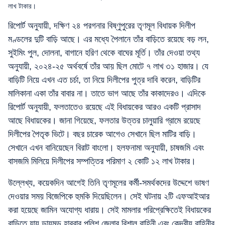
লাখ টাকার।
রিপোর্ট অনুযায়ী, দক্ষিণ ২৪ পরগনার বিষ্ণুপুরের তৃণমূল বিধায়ক দিলীপ
মণ্ডলের দুটি বাড়ি আছে। এর মধ্যে পৈলানে তাঁর বাড়িতে রয়েছে বড় লন,
সুইমিং পুল, দোলনা, বাগানে হরিণ থেকে বাঘের মূর্তি। তাঁর দেওয়া তথ্য
অনুযায়ী, ২০২৪-২৫ অর্থবর্ষে তাঁর আয় ছিল মোটে ৭ লাখ ৩১ হাজার। যে
বাড়িটি নিয়ে এখন এত চর্চা, তা নিয়ে দিলীপের পুত্র দাবি করেন, বাড়িটির
মালিকানা একা তাঁর বাবার না। তাতে ভাগ আছে তাঁর কাকাদেরও। এদিকে
রিপোর্ট অনুযায়ী, ফলতাতেও রয়েছে এই বিধায়কের আরও একটি প্রাসাদ
আছে বিধায়কের। জানা গিয়েছে, ফলতার উত্তর চালুয়ারি গ্রামে রয়েছে
দিলীপের পৈতৃক ভিটে। বছর চারেক আগেও সেখানে ছিল মাটির বাড়ি।
সেখানে এখন বানিয়েছেন বিরাট বাংলো। হলফনামা অনুযায়ী, চাষজমি এবং
বাসজমি মিলিয়ে দিলীপের সম্পত্তির পরিমাণ ২ কোটি ১২ লাখ টাকার।
উল্লেখ্য, কয়েকদিন আগেই তিনি তৃণমূলের কর্মী-সমর্থকদের উদ্দেশে ভাষণ
দেওয়ার সময় বিজেপিকে হুমকি দিয়েছিলেন। সেই ঘটনায় ২টি এফআইআর
করা হয়েছে জামিন অযোগ্য ধারায়। সেই মামলার পরিপ্রেক্ষিতেই বিধায়কের
বাড়িতে যায় ডায়মন্ড হারবার পুলিশ জেলার বিশাল বাহিনী এবং কেন্দ্রীয় বাহিনীর