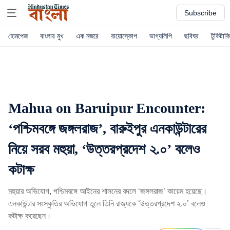
Subscribe
হোমপেজ
বাংলার মুখ
এক নজরে
বায়োস্কোপ
ভাগ্যলিপি
ছবিঘর
টুকিটাকি
Mahua on Baruipur Encounter:
‘পশ্চিমবঙ্গে জঙ্গলরাজ’, বারুইপুর এনকাউন্টারের
নিয়ে সরব মহুয়া, ‘উত্তরপ্রদেশ ২.০’ বলেও
কটাক্ষ
মহুয়ার অভিযোগ, পশ্চিমবঙ্গে আইনের শাসনের বদলে ‘জঙ্গলরাজ’ কায়েম হয়েছে।
এনকাউন্টার সংস্কৃতির অভিযোগ তুলে তিনি রাজ্যকে ‘উত্তরপ্রদেশ ২.০’ বলেও
কটাক্ষ করেছেন।