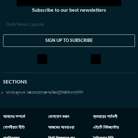
থেকে। এরপর কলকাতা বিশ্ববিদ্যালয় থেকে একই বিষয়ে স্নাতকোত্তর ডিগ্রি
Subscribe to our best newsletters
অর্জন করেন। ব্যক্তিগত পছন্দ ও নেশা: ক্রিকেট, ফুটবল, টেনিস ছাড়া প্রায় সব
ধরনের খেলা দেখতে তিনি ভীষণ ভালোবাসেন। কাজের বাইরে তাঁর অবসর কাটে
Daily News Capsule
বই পড়ে এবং বিভিন্ন বিষয়ে ডকুমেন্টারি দেখে।
SIGN UP TO SUBSCRIBE
SECTIONS
বাংলার মুখ
এক নজরে
বায়োস্কোপ
ছবিঘর
টুকিটাকি
ভাগ্যলিপি
আমাদের সম্পর্কে
যোগাযোগ করুন
ব্যবহারের শর্তাবলী
গোপনীয়তা নীতি
আজকের আবহাওয়া
এইচটি নিউজলেটার