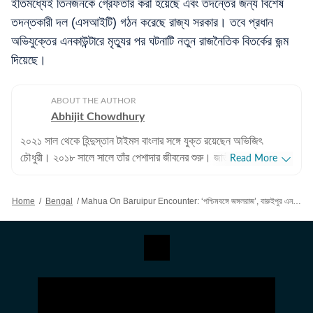
ইতিমধ্যেই তিনজনকে গ্রেফতার করা হয়েছে এবং তদন্তের জন্য বিশেষ
তদন্তকারী দল (এসআইটি) গঠন করেছে রাজ্য সরকার। তবে প্রধান
অভিযুক্তের এনকাউন্টারে মৃত্যুর পর ঘটনাটি নতুন রাজনৈতিক বিতর্কের জন্ম
দিয়েছে।
ABOUT THE AUTHOR
Abhijit Chowdhury
২০২১ সাল থেকে হিন্দুস্তান টাইমস বাংলার সঙ্গে যুক্ত রয়েছেন অভিজিৎ
চৌধুরী। ২০১৮ সালে সালে তাঁর পেশাদার জীবনের শুরু। জাতীয়, আন্তর্জাতিক
Read More
বিষয়, বাংলার রাজনীতি এবং খেলাধুলোর বিষয়ে লেখার ক্ষেত্রে ৮ বছরের অভিজ্ঞতা
রয়েছে তাঁর। আন্তর্জাতিক ক্ষেত্রে আমেরিকা, পাকিস্তান এবং বাংলাদেশের
Home
/
Bengal
/
Mahua On Baruipur Encounter: ‘পশ্চিমবঙ্গে জঙ্গলরাজ’, বারুইপুর এনকাউন্টারের নিয়ে সরব মহুয়া, ‘উত্তরপ্রদেশ ২.০’ বলেও কটাক্ষ
বিষয়ে তাঁর আগ্রহ সবচেয়ে বেশি। কলকাতা বিশ্ববিদ্যালয় থেকে সাংবাদিকতায়
স্নাতকোত্তর ডিগ্রি পাশ করেই সাংবাদিকতার জগতে প্রবেশ করেছেন
অভিজিৎ। হিন্দুস্তান টাইমস বাংলায় যোগদানের আগে ওয়ানইন্ডিয়া এবং ইটিভি
ভারতে কাজ করার অভিজ্ঞতা রয়েছে অভিজিতের। এছাড়া আকাশবাণীতে রেডিও
জকি হিসেবেও কাজ করেছিলেন তিনি। খবরের জগৎ ছাড়া খেলাধুলো, ইতিহাসে
অভিজিতের আগ্রহ রয়েছে। শিক্ষাগত যোগ্যতা: সাংবাদিকতা ও গণজ্ঞাপন নিয়ে
অভিজিৎ তাঁর স্নাতক স্তরের পড়াশোনা সম্পন্ন করেছেন আশুতোষ কলেজ