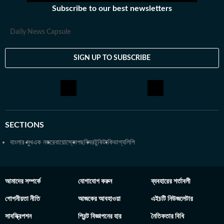
থেকে। এরপর কলকাতা বিশ্ববিদ্যালয় থেকে একই বিষয়ে স্নাতকোত্তর ডিগ্রি
Subscribe to our best newsletters
অর্জন করেন। ব্যক্তিগত পছন্দ ও নেশা: ক্রিকেট, ফুটবল, টেনিস ছাড়া প্রায় সব
ধরনের খেলা দেখতে তিনি ভীষণ ভালোবাসেন। কাজের বাইরে তাঁর অবসর কাটে
Daily News Capsule
বই পড়ে এবং বিভিন্ন বিষয়ে ডকুমেন্টারি দেখে।
SIGN UP TO SUBSCRIBE
SECTIONS
বাংলার মুখ
এক নজরে
বায়োস্কোপ
ছবিঘর
টুকিটাকি
ভাগ্যলিপি
আমাদের সম্পর্কে
যোগাযোগ করুন
ব্যবহারের শর্তাবলী
গোপনীয়তা নীতি
আজকের আবহাওয়া
এইচটি নিউজলেটার
সাবস্ক্রিপশন
প্রিন্ট বিজ্ঞাপনের হার
নৈতিকতার বিধি