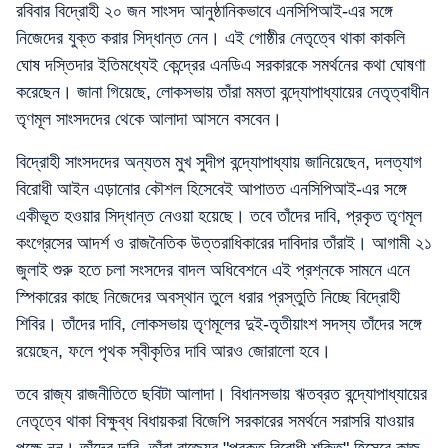
রবিবার বিদ্রোহী ২০ জন সাংসদ আনুষ্ঠানিকভাবে এনসিপিআই-এর সঙ্গে
নিজেদের যুক্ত করার সিদ্ধান্ত নেন। এই গোষ্ঠীর নেতৃত্বে থাকা কাকলি
ঘোষ দস্তিদার ইতিমধ্যেই কেন্দ্রের এনডিএ সরকারকে সমর্থনের কথা ঘোষণা
করেছেন। জানা গিয়েছে, লোকসভায় তাঁরা মমতা বন্দ্যোপাধ্যায়ের নেতৃত্বাধীন
তৃণমূল সাংসদদের থেকে আলাদা আসনে বসবেন।
বিদ্রোহী সাংসদদের অন্যতম মুখ সুদীপ বন্দ্যোপাধ্যায় জানিয়েছেন, দলত্যাগ
বিরোধী আইন এড়ানোর কৌশল হিসেবেই আপাতত এনসিপিআই-এর সঙ্গে
একীভূত হওয়ার সিদ্ধান্ত নেওয়া হয়েছে। তবে তাঁদের দাবি, প্রকৃত তৃণমূল
কংগ্রেসের আদর্শ ও রাজনৈতিক উত্তরাধিকারের দাবিদার তাঁরাই। আগামী ২১
জুলাই শুরু হতে চলা সংসদের বাদল অধিবেশনে এই প্রশ্নকে সামনে এনে
স্পিকারের কাছে নিজেদের অবস্থান তুলে ধরার প্রস্তুতি নিচ্ছে বিদ্রোহী
শিবির। তাঁদের দাবি, লোকসভায় তৃণমূলের দুই-তৃতীয়াংশ সদস্য তাঁদের সঙ্গে
রয়েছেন, ফলে পৃথক স্বীকৃতির দাবি আরও জোরালো হবে।
তবে রাজ্য রাজনীতিতে ছবিটা আলাদা। বিধানসভায় ঋতব্রত বন্দ্যোপাধ্যায়ের
নেতৃত্বে থাকা বিক্ষুব্ধ বিধায়করা বিজেপি সরকারের সমর্থনে সরাসরি যাওয়ার