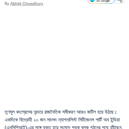
on Google
By
Abhijit Chowdhury
তৃণমূল কংগ্রেসের অন্দরে রাজনৈতিক সমীকরণ আরও জটিল হয়ে উঠছে।
একদিকে বিদ্রোহী ২০ জন সাংসদ ন্যাশনালিস্ট সিটিজেনস পার্টি অব ইন্ডিয়া
(এনসিপিআই)-এর সঙ্গে যুক্ত হয়ে সংসদে পৃথক ব্লক গঠনের পথে হাঁটছেন,