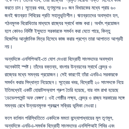
পক্ষে নন। তাঁদের দাবি, তাঁরা রাজ্যের "প্রকৃত বিরোধী শক্তি" হিসেবে কাজ
করতে চান। সূত্রের খবর, তৃণমূলের ৮০ জন বিধায়কের মধ্যে প্রায় ৬০
জনই ঋতব্রত শিবিরের প্রতি সহানুভূতিশীল। ঋতব্রতদের অবস্থান হল,
গঠনমূলক বিরোধিতার মাধ্যমে রাজ্যের স্বার্থে কাজ করা। অর্থাৎ প্রয়োজন
হলে কোনও নির্দিষ্ট ইস্যুতে সরকারকে সমর্থন করা যেতে পারে, কিন্তু
বিজেপির আনুষ্ঠানিক মিত্র হিসেবে কাজ করার প্রশ্নে তারা আপাতত আগ্রহী
নয়।
অন্যদিকে এনসিপিআই-তে যোগ দেওয়া বিদ্রোহী সাংসদদের অবস্থান
অনেকটাই স্পষ্ট। তাঁদের বক্তব্য, বাংলার উন্নয়নের স্বার্থে কেন্দ্র ও
রাজ্যের মধ্যে সমন্বয় প্রয়োজন। সেই কারণেই তাঁরা এনডিএ সরকারকে
সমর্থন করার সিদ্ধান্ত নিয়েছেন। সূত্রের খবর, বিদ্রোহী ২০ সাংসদকে নিয়ে
ইতিমধ্যেই একটি হোয়াটসঅ্যাপ গ্রুপ তৈরি হয়েছে, যার নাম রাখা হয়েছে
'ডেভেলপমেন্ট অফ বেঙ্গল'। ওই গোষ্ঠীর লক্ষ্য, কেন্দ্র ও রাজ্য সরকারের সঙ্গে
সমন্বয় রেখে উন্নয়নমূলক প্রকল্পে সক্রিয় ভূমিকা নেওয়া।
ফলে বর্তমান পরিস্থিতিতে একদিকে মমতা বন্দ্যোপাধ্যায়ের মূল তৃণমূল,
অন্যদিকে এনডিএ-সমর্থক বিদ্রোহী সাংসদদের এনসিপিআই শিবির এবং