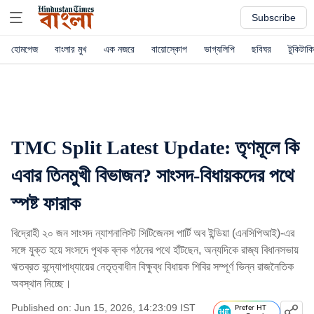
Subscribe
হোমপেজ
বাংলার মুখ
এক নজরে
বায়োস্কোপ
ভাগ্যলিপি
ছবিঘর
টুকিটাকি
TMC Split Latest Update: তৃণমূলে কি
এবার তিনমুখী বিভাজন? সাংসদ-বিধায়কদের পথে
স্পষ্ট ফারাক
বিদ্রোহী ২০ জন সাংসদ ন্যাশনালিস্ট সিটিজেনস পার্টি অব ইন্ডিয়া (এনসিপিআই)-এর
সঙ্গে যুক্ত হয়ে সংসদে পৃথক ব্লক গঠনের পথে হাঁটছেন, অন্যদিকে রাজ্য বিধানসভায়
ঋতব্রত বন্দ্যোপাধ্যায়ের নেতৃত্বাধীন বিক্ষুব্ধ বিধায়ক শিবির সম্পূর্ণ ভিন্ন রাজনৈতিক
অবস্থান নিচ্ছে।
Published on: Jun 15, 2026, 14:23:09 IST
Prefer HT