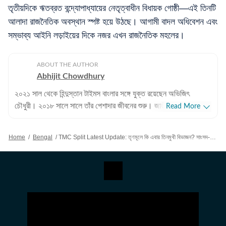
তৃতীয়দিকে ঋতব্রত বন্দ্যোপাধ্যায়ের নেতৃত্বাধীন বিধায়ক গোষ্ঠী—এই তিনটি
আলাদা রাজনৈতিক অবস্থান স্পষ্ট হয়ে উঠছে। আগামী বাদল অধিবেশন এবং
সম্ভাব্য আইনি লড়াইয়ের দিকে নজর এখন রাজনৈতিক মহলের।
ABOUT THE AUTHOR
Abhijit Chowdhury
২০২১ সাল থেকে হিন্দুস্তান টাইমস বাংলার সঙ্গে যুক্ত রয়েছেন অভিজিৎ
চৌধুরী। ২০১৮ সালে সালে তাঁর পেশাদার জীবনের শুরু। জাতীয়, আন্তর্জাতিক
Read More
বিষয়, বাংলার রাজনীতি এবং খেলাধুলোর বিষয়ে লেখার ক্ষেত্রে ৮ বছরের অভিজ্ঞতা
রয়েছে তাঁর। আন্তর্জাতিক ক্ষেত্রে আমেরিকা, পাকিস্তান এবং বাংলাদেশের
Home
/
Bengal
/
TMC Split Latest Update: তৃণমূলে কি এবার তিনমুখী বিভাজন? সাংসদ-বিধায়কদের পথে স্পষ্ট ফারাক
বিষয়ে তাঁর আগ্রহ সবচেয়ে বেশি। কলকাতা বিশ্ববিদ্যালয় থেকে সাংবাদিকতায়
স্নাতকোত্তর ডিগ্রি পাশ করেই সাংবাদিকতার জগতে প্রবেশ করেছেন
অভিজিৎ। হিন্দুস্তান টাইমস বাংলায় যোগদানের আগে ওয়ানইন্ডিয়া এবং ইটিভি
ভারতে কাজ করার অভিজ্ঞতা রয়েছে অভিজিতের। এছাড়া আকাশবাণীতে রেডিও
জকি হিসেবেও কাজ করেছিলেন তিনি। খবরের জগৎ ছাড়া খেলাধুলো, ইতিহাসে
অভিজিতের আগ্রহ রয়েছে। শিক্ষাগত যোগ্যতা: সাংবাদিকতা ও গণজ্ঞাপন নিয়ে
অভিজিৎ তাঁর স্নাতক স্তরের পড়াশোনা সম্পন্ন করেছেন আশুতোষ কলেজ