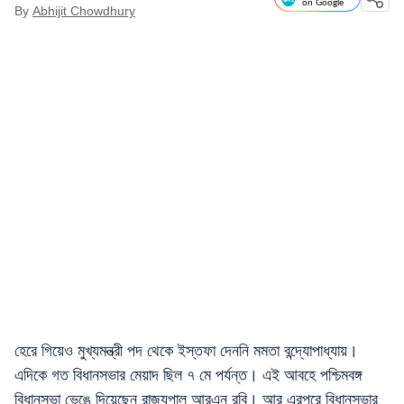
on Google
By
Abhijit Chowdhury
হেরে গিয়েও মুখ্যমন্ত্রী পদ থেকে ইস্তফা দেননি মমতা বন্দ্যোপাধ্যায়।
এদিকে গত বিধানসভার মেয়াদ ছিল ৭ মে পর্যন্ত। এই আবহে পশ্চিমবঙ্গ
বিধানসভা ভেঙে দিয়েছেন রাজ্যপাল আরএন রবি। আর এরপরে বিধানসভার