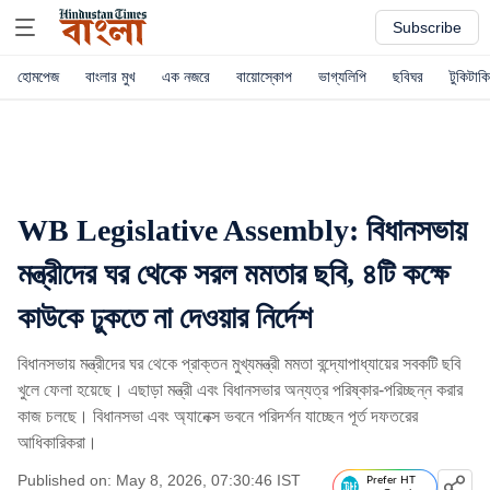
Subscribe
হোমপেজ
বাংলার মুখ
এক নজরে
বায়োস্কোপ
ভাগ্যলিপি
ছবিঘর
টুকিটাকি
WB Legislative Assembly: বিধানসভায়
মন্ত্রীদের ঘর থেকে সরল মমতার ছবি, ৪টি কক্ষে
কাউকে ঢুকতে না দেওয়ার নির্দেশ
বিধানসভায় মন্ত্রীদের ঘর থেকে প্রাক্তন মুখ্যমন্ত্রী মমতা বন্দ্যোপাধ্যায়ের সবকটি ছবি
খুলে ফেলা হয়েছে। এছাড়া মন্ত্রী এবং বিধানসভার অন্যত্র পরিষ্কার-পরিচ্ছন্ন করার
কাজ চলছে। বিধানসভা এবং অ্যানেক্স ভবনে পরিদর্শন যাচ্ছেন পূর্ত দফতরের
আধিকারিকরা।
Published on: May 8, 2026, 07:30:46 IST
Prefer HT