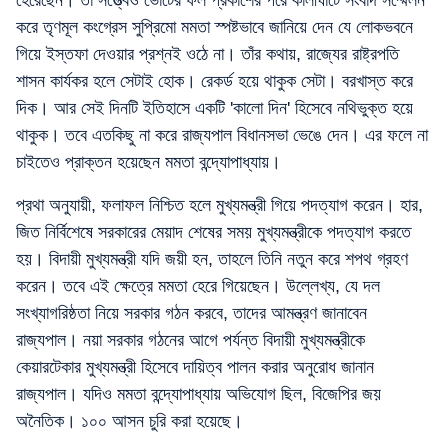
হেরেছেন। তা সত্ত্বেও ভোটের ফল প্রকাশের পরে কালীঘাটে সংবাদ সম্মেলন
করে তৃণমূল কংগ্রেস সুপ্রিমো মমতা স্পষ্টভাবে জানিয়ে দেন যে লোকভবনে
গিয়ে ইস্তফা দেওয়ার প্রশ্নই ওঠে না। তাঁর কথায়, রাজ্যের রাষ্ট্রপতি
শাসন কার্যকর হলে সেটাই হোক। রেকর্ড হয়ে থাকুক সেটা। বরখাস্ত করে
দিক। আর সেই দিনটি ইতিহাসে একটি 'কালো দিন' হিসেবে নথিভুক্ত হয়ে
থাকুক। তবে এতকিছু না করে রাজ্যপাল বিধানসভা ভেঙে দেন। এর ফলে না
চাইতেও প্রাক্তন হয়েছেন মমতা বন্দ্যোপাধ্যায়।
প্রথা অনুযায়ী, ফলাফল নিশ্চিত হলে মুখ্যমন্ত্রী গিয়ে পদত্যাগ করেন। হার,
জিত নির্বিশেষে সরকারের মেয়াদ শেষের সময় মুখ্যমন্ত্রীকে পদত্যাগ করতে
হয়। বিদায়ী মুখ্যমন্ত্রী যদি জয়ী হন, তাহলে তিনি নতুন করে শপথ গ্রহণ
করেন। তবে এই ক্ষেত্রে মমতা হেরে গিয়েছেন। উল্লেখ্য, যে দল
সংখ্যাগরিষ্ঠতা নিয়ে সরকার গঠন করবে, তাদের আমন্ত্রণ জানাবেন
রাজ্যপাল। নয়া সরকার গঠনের আগে পর্যন্ত বিদায়ী মুখ্যমন্ত্রীকে
কেয়ারটেকার মুখ্যমন্ত্রী হিসেবে দায়িত্ব পালন করার অনুরোধ জানান
রাজ্যপাল। যদিও মমতা বন্দ্যোপাধ্যায় অভিযোগ ছিল, বিজেপির জয়
অনৈতিক। ১০০ আসন চুরি করা হয়েছে।