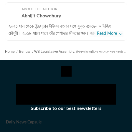
ABOUT THE AUTHOR
Abhijit Chowdhury
২০২১ সাল থেকে হিন্দুস্তান টাইমস বাংলার সঙ্গে যুক্ত রয়েছেন অভিজিৎ
চৌধুরী। ২০১৮ সালে সালে তাঁর পেশাদার জীবনের শুরু। জাতীয়, আন্তর্জাতিক
Read More
বিষয়, বাংলার রাজনীতি এবং খেলাধুলোর বিষয়ে লেখার ক্ষেত্রে ৮ বছরের অভিজ্ঞতা
রয়েছে তাঁর। আন্তর্জাতিক ক্ষেত্রে আমেরিকা, পাকিস্তান এবং বাংলাদেশের
Home
/
Bengal
/
WB Legislative Assembly: বিধানসভায় মন্ত্রীদের ঘর থেকে সরল মমতার ছবি, ৪টি কক্ষে কাউকে ঢুকতে না দেওয়ার নির্দেশ
বিষয়ে তাঁর আগ্রহ সবচেয়ে বেশি। কলকাতা বিশ্ববিদ্যালয় থেকে সাংবাদিকতায়
স্নাতকোত্তর ডিগ্রি পাশ করেই সাংবাদিকতার জগতে প্রবেশ করেছেন
অভিজিৎ। হিন্দুস্তান টাইমস বাংলায় যোগদানের আগে ওয়ানইন্ডিয়া এবং ইটিভি
ভারতে কাজ করার অভিজ্ঞতা রয়েছে অভিজিতের। এছাড়া আকাশবাণীতে রেডিও
জকি হিসেবেও কাজ করেছিলেন তিনি। খবরের জগৎ ছাড়া খেলাধুলো, ইতিহাসে
অভিজিতের আগ্রহ রয়েছে। শিক্ষাগত যোগ্যতা: সাংবাদিকতা ও গণজ্ঞাপন নিয়ে
অভিজিৎ তাঁর স্নাতক স্তরের পড়াশোনা সম্পন্ন করেছেন আশুতোষ কলেজ
থেকে। এরপর কলকাতা বিশ্ববিদ্যালয় থেকে একই বিষয়ে স্নাতকোত্তর ডিগ্রি
Subscribe to our best newsletters
অর্জন করেন। ব্যক্তিগত পছন্দ ও নেশা: ক্রিকেট, ফুটবল, টেনিস ছাড়া প্রায় সব
ধরনের খেলা দেখতে তিনি ভীষণ ভালোবাসেন। কাজের বাইরে তাঁর অবসর কাটে
Daily News Capsule
বই পড়ে এবং বিভিন্ন বিষয়ে ডকুমেন্টারি দেখে।