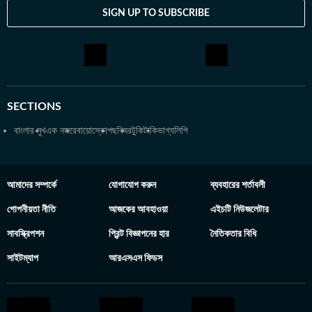
SIGN UP TO SUBSCRIBE
SECTIONS
বাংলার মুখ
এক নজরে
বায়োস্কোপ
ছবিঘর
টুকিটাকি
ভাগ্যলিপি
আমাদের সম্পর্কে
যোগাযোগ করুন
ব্যবহারের শর্তাবলী
গোপনীয়তা নীতি
আজকের আবহাওয়া
এইচটি নিউজলেটার
সাবস্ক্রিপশন
প্রিন্ট বিজ্ঞাপনের হার
নৈতিকতার বিধি
সাইটম্যাপ
আরএসএস ফিডস