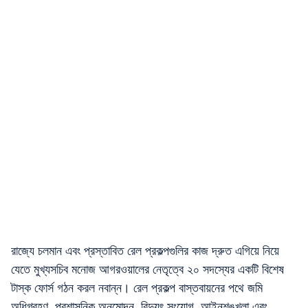
রাজ্যে চলমান এবং প্রস্তাবিত রেল প্রকল্পগুলির কাজ দ্রুত এগিয়ে নিয়ে
যেতে মুখ্যসচিব মনোজ আগরওয়ালের নেতৃত্বে ২০ সদস্যের একটি বিশেষ
টাস্ক ফোর্স গঠন করল নবান্ন। রেল প্রকল্প বাস্তবায়নের পথে জমি
অধিগ্রহণ, প্রশাসনিক অনুমোদন, বিদ্যুৎ সংযোগ, আইনশৃঙ্খলা এবং