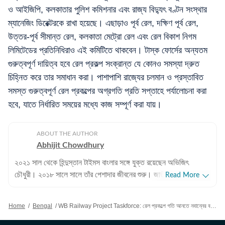
ও আইজিপি, কলকাতার পুলিশ কমিশনার এবং রাজ্য বিদ্যুৎ বণ্টন সংস্থার
ম্যানেজিং ডিরেক্টরকে রাখা হয়েছে। এছাড়াও পূর্ব রেল, দক্ষিণ পূর্ব রেল,
উত্তর-পূর্ব সীমান্ত রেল, কলকাতা মেট্রো রেল এবং রেল বিকাশ নিগম
লিমিটেডের প্রতিনিধিরাও এই কমিটিতে থাকবেন। টাস্ক ফোর্সের অন্যতম
গুরুত্বপূর্ণ দায়িত্ব হবে রেল প্রকল্প সংক্রান্ত যে কোনও সমস্যা দ্রুত
চিহ্নিত করে তার সমাধান করা। পাশাপাশি রাজ্যের চলমান ও প্রস্তাবিত
সমস্ত গুরুত্বপূর্ণ রেল প্রকল্পের অগ্রগতি প্রতি সপ্তাহে পর্যালোচনা করা
হবে, যাতে নির্ধারিত সময়ের মধ্যে কাজ সম্পূর্ণ করা যায়।
ABOUT THE AUTHOR
Abhijit Chowdhury
২০২১ সাল থেকে হিন্দুস্তান টাইমস বাংলার সঙ্গে যুক্ত রয়েছেন অভিজিৎ
চৌধুরী। ২০১৮ সালে সালে তাঁর পেশাদার জীবনের শুরু। জাতীয়, আন্তর্জাতিক
Read More
বিষয়, বাংলার রাজনীতি এবং খেলাধুলোর বিষয়ে লেখার ক্ষেত্রে ৮ বছরের অভিজ্ঞতা
রয়েছে তাঁর। আন্তর্জাতিক ক্ষেত্রে আমেরিকা, পাকিস্তান এবং বাংলাদেশের
Home
/
Bengal
/
WB Railway Project Taskforce: রেল প্রকল্পে গতি আনতে নবান্নের বড় পদক্ষেপ, মুখ্যসচিবের নেতৃত্বে ২০ সদস্যের টাস্কফোর্স
বিষয়ে তাঁর আগ্রহ সবচেয়ে বেশি। কলকাতা বিশ্ববিদ্যালয় থেকে সাংবাদিকতায়
স্নাতকোত্তর ডিগ্রি পাশ করেই সাংবাদিকতার জগতে প্রবেশ করেছেন