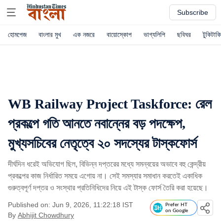
Subscribe
হোমপেজ
বাংলার মুখ
এক নজরে
বায়োস্কোপ
ভাগ্যলিপি
ছবিঘর
টুকিটাকি
WB Railway Project Taskforce: রেল
প্রকল্পে গতি আনতে নবান্নের বড় পদক্ষেপ,
মুখ্যসচিবের নেতৃত্বে ২০ সদস্যের টাস্কফোর্স
দীর্ঘদিন ধরেই অভিযোগ ছিল, বিভিন্ন দপ্তরের মধ্যে সমন্বয়ের অভাবে বহু কেন্দ্রীয়
প্রকল্পের কাজ নির্ধারিত সময়ে এগোয় না। সেই সমস্যার সমাধান করতেই একাধিক
গুরুত্বপূর্ণ দপ্তর ও সংস্থার প্রতিনিধিদের নিয়ে এই টাস্ক ফোর্স তৈরি করা হয়েছে।
Published on: Jun 9, 2026, 11:22:18 IST
Prefer HT
on Google
By
Abhijit Chowdhury