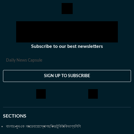
অভিজিৎ। হিন্দুস্তান টাইমস বাংলায় যোগদানের আগে ওয়ানইন্ডিয়া এবং ইটিভি
ভারতে কাজ করার অভিজ্ঞতা রয়েছে অভিজিতের। এছাড়া আকাশবাণীতে রেডিও
জকি হিসেবেও কাজ করেছিলেন তিনি। খবরের জগৎ ছাড়া খেলাধুলো, ইতিহাসে
অভিজিতের আগ্রহ রয়েছে। শিক্ষাগত যোগ্যতা: সাংবাদিকতা ও গণজ্ঞাপন নিয়ে
অভিজিৎ তাঁর স্নাতক স্তরের পড়াশোনা সম্পন্ন করেছেন আশুতোষ কলেজ
থেকে। এরপর কলকাতা বিশ্ববিদ্যালয় থেকে একই বিষয়ে স্নাতকোত্তর ডিগ্রি
Subscribe to our best newsletters
অর্জন করেন। ব্যক্তিগত পছন্দ ও নেশা: ক্রিকেট, ফুটবল, টেনিস ছাড়া প্রায় সব
ধরনের খেলা দেখতে তিনি ভীষণ ভালোবাসেন। কাজের বাইরে তাঁর অবসর কাটে
Daily News Capsule
বই পড়ে এবং বিভিন্ন বিষয়ে ডকুমেন্টারি দেখে।
SIGN UP TO SUBSCRIBE
SECTIONS
বাংলার মুখ
এক নজরে
বায়োস্কোপ
ছবিঘর
টুকিটাকি
ভাগ্যলিপি