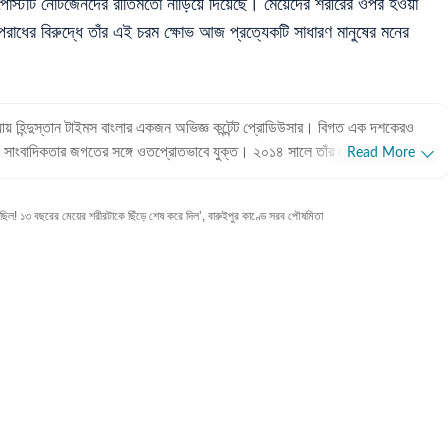
 পোস্টটি নেটিজেনদের রীতিমতো নাড়িয়ে দিয়েছে। মেয়েদের শরীরের ওপর হওয়া
পরাধের বিরুদ্ধে তাঁর এই চরম ক্ষোভ আজ প্রত্যেকটি সাধারণ মানুষের মনের
ধ্যায় হিন্দুস্তান টাইমস বাংলার একজন অভিজ্ঞ কন্টেন্ট প্রোডিউসার। বিগত এক দশকেরও
 সাংবাদিকতার জগতের সঙ্গে ওতপ্রোতভাবে যুক্ত। ২০১৪ সালে তাঁর পেশাদার জীবন শুরু
Read More
েকেই তাঁর বিচরণক্ষেত্র হলো বিনোদন জগৎ। টলিউড থেকে বলিউড— বিনোদন
অভিজ্ঞতা পাঠকদের কাছে অত্যন্ত সমাদৃত। পেশাদার অভিজ্ঞতা: ১২ বছরের দীর্ঘ
িল! ১৩ বছরের মেয়ের শরীরটাকে ছিঁড়ে শেষ করে দিল’, বারুইপুর কাণ্ডে সরব পৌষমিতা
 প্রিয়াঙ্কা প্রথম ৫ বছর টেলিভিশন বা অডিও-ভিস্যুয়াল মাধ্যমে কাজ করেছেন। ২০১৯
াইমস বাংলা-র যাত্রার শুরু থেকেই তিনি এই প্রতিষ্ঠানের অন্যতম গুরুত্বপূর্ণ সদস্য।
াল সাংবাদিকতার (Digital Journalism) হাতেখড়ি। বর্তমানে ডিজিটাল প্ল্যাটফর্মে
 ফিচার এবং ইন-ডেপথ স্টোরি তৈরিতে তিনি বিশেষ পারদর্শী। শিক্ষাগত যোগ্যতা:
জ্ঞাপন (Journalism & Mass Communication) নিয়ে প্রিয়াঙ্কা তাঁর স্নাতক
ম্পন্ন করেছেন বিদ্যাসাগর কলেজ থেকে। এরপর কলকাতা বিশ্ববিদ্যালয় থেকে একই
্তিগত পছন্দ ও নেশা: পেশাগতভাবে বিনোদন সাংবাদিক হলেও
়ের এক বড় অংশ জুড়ে রয়েছে ক্রীড়া জগত। সব ধরণের খেলা দেখতে তিনি ভীষণ
র বাইরে তাঁর অবসর কাটে বইয়ের পাতায় ডুবে থেকে। এছাড়া অজানাকে জানতে দেশ-
ো তাঁর অন্যতম নেশা।