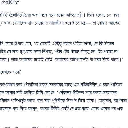
য় পেয়েছিল?'
একটিই ইকোসিস্টেমের অংশ বলে মনে করেন অভিনেত্রী। তিনি বলেন, ১০ বছর
যে থাকা যৌনাঙ্গের দাম মেয়েদের সারাজীবন ধরে দিতে হয়— তা বোঝার আগেই
িনি ক্ষোভ উগরে দেন, ‘যে মেয়েটি এইটুকু বয়সে ধর্ষিতা হলো, সে কি নিজের
র যে সবে মুগ্ধতার ভাষা শিখছে, শরীর টের পাচ্ছে কিন্তু মন টের পাচ্ছে না—
ল ধর্ষকেরা। তারা আমাদের মতোই কেউ, আমাদের আশেপাশেই গা ঢাকা দিয়ে থাকে।’
 দেখতে যাবো’
্কাপ্রকাশ করে পৌষমিতা রাজ্য সরকারের কাছে এক নজিরবিহীন ও চরম শাস্তির
ে আনার দাবি জানিয়ে তিনি লেখেন, ‘ধর্ষকদের চিহ্নিত করে কন্যা সন্তানের
পিটাল পানিশমেন্ট কাকে বলে সারা পৃথিবীকে নিদর্শন দিয়ে যাবো। অনুরোধ, আপনারা
। ময়দানে ধরে নিয়ে আসুন, আমরা টিকিট কেটে দেখতে যাবো ওদের একের পর এক