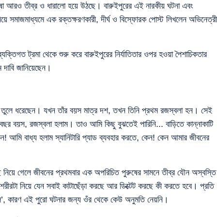
ভাষা আরও তীব্র ও ধারালো হয়ে উঠছে। বারুইপুরের এই নারকীয় ঘটনা এবং
িয়ে সমাজমাধ্যমে এক রক্তক্ষরণকারী, দীর্ঘ ও বিস্ফোরক পোস্ট লিখলেন অভিনেত্রী
ক্তিগত ট্রমা থেকে শুরু করে বারুইপুরের নির্যাতিতার ওপর হওয়া পৈশাচিকতার
ম দাবি জানিয়েছেন।
ত তুলে ধরেছেন। যখন তাঁর বয়স মাত্র দশ, তখন তিনি প্রথম রজস্বলা হন। সেই
র বয়স, রজস্বলা হলাম। তাও আমি কিছু বুঝতেই পারিনি... বাড়িতে কান্নাকাটি
! আমি বাধ্য হলাম স্যানিটারি প্যাড ব্যবহার করতে, কেন! কেন আমার জীবনের
ছে নিয়ে গেলে জীবনের প্রথমবার এক অপরিচিত পুরুষের সামনে তীব্র যৌন অস্বস্তি
শরীরটা নিয়ে যেন সবাই কাটাছেঁড়া করছে আর ডিক্টেট করছে কী করতে হবে। প্রতি
িল’, কারণ এই পুরো ঘটনার জন্য ওঁর থেকে কেউ অনুমতি নেয়নি।