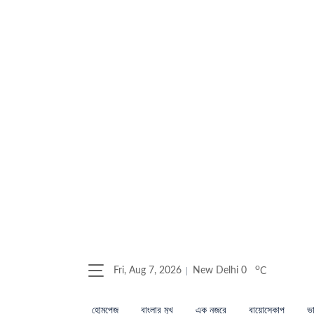
o
Fri, Aug 7, 2026
New Delhi
0
C
হোমপেজ
বাংলার মুখ
এক নজরে
বায়োস্কোপ
ভা