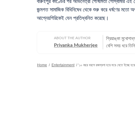
বারুইপুর কাণ্ডের পর অভিনেত্রী পৌষমিতা গোস্বামীর এই
জন্মগত সামাজিক বিধিনিষেধ থেকে শুরু করে ধর্ষণের মতো অ
আগ্নেয়গিরিকেই যেন প্রতিধ্বনিত করেছে।
ABOUT THE AUTHOR
প্রিয়াঙ্কা মুখোপা
Priyanka Mukherjee
বেশি সময় ধরে তিনি
এবং প্রথম দিন থ
সাংবাদিকতায় তাঁর লেখনী ও 
Home
/
Entertainment
/
‘১০ বছর বয়সে রজস্বলা হয়ে মরে যেতে ইচ্ছে হয়েছ
সাংবাদিকতা জীবনে
সালে হিন্দুস্তান ট
এখানেই তাঁর ডিজিট
বিনোদন সংক্রান্ত খবর,
সাংবাদিকতা ও গণ
স্তরের পড়াশোনা স
বিষয়ে স্নাতকোত্তর ডিগ্রি অর্জন করেন। ব্যক
প্রিয়াঙ্কার হৃদয
ভালোবাসেন। কাজে
বিদেশে ঘুরে বেড়ান