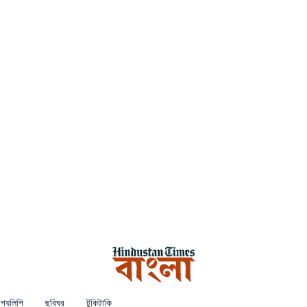
গ্যলিপি
ছবিঘর
টুকিটাকি