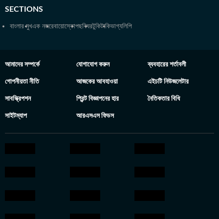
SECTIONS
বাংলার মুখ
এক নজরে
বায়োস্কোপ
ছবিঘর
টুকিটাকি
ভাগ্যলিপি
আমাদের সম্পর্কে
যোগাযোগ করুন
ব্যবহারের শর্তাবলী
গোপনীয়তা নীতি
আজকের আবহাওয়া
এইচটি নিউজলেটার
সাবস্ক্রিপশন
প্রিন্ট বিজ্ঞাপনের হার
নৈতিকতার বিধি
সাইটম্যাপ
আরএসএস ফিডস