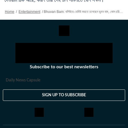
দেওয়াটা ঠিক আছে, কারণ তারা সেই চাপ সামলাতে বেশি সক্ষম।’
Home
/
Entertainment
/
Bhuvan Bam: বলিউডে ডেবিউ করতে চলেছেন ভুবন বাম, কোন চরিত্রে দেখা যাবে তাঁকে?
Subscribe to our best newsletters
Daily News Capsule
SIGN UP TO SUBSCRIBE