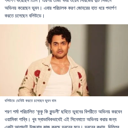
পদার্পণ করেছেন তিনি। এরপর তাজা খবর ওয়েব সিরিজের দুটি সিজনে
অভিনয় করেছেন ভুবন। এবার পরিচালক করণ জোহরের হাত ধরে পদার্পণ
করতে চলেছেন বলিউডে।
বলিউডে ডেবিউ করতে চলেছেন ভুবন বাম
শরণ শর্মা পরিচালিত ‘কুকু কি কুন্ডলী’ ছবিতে ভুবনের বিপরীতে অভিনয় করবেন
ওয়ামিকা গাব্বি। খুব স্বাভাবিকভাবেই এই সিনেমাতে অভিনয় করার জন্য
একটা আলাদাই উচ্ছ্বাস কাজ করছে ভুবনের মনে। ভুবনের কথায়, দিল্লির