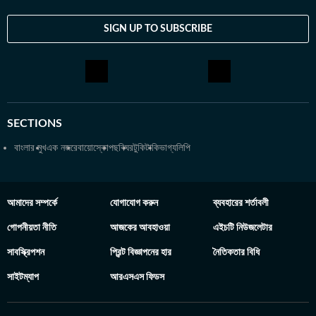
SIGN UP TO SUBSCRIBE
SECTIONS
বাংলার মুখ
এক নজরে
বায়োস্কোপ
ছবিঘর
টুকিটাকি
ভাগ্যলিপি
আমাদের সম্পর্কে
যোগাযোগ করুন
ব্যবহারের শর্তাবলী
গোপনীয়তা নীতি
আজকের আবহাওয়া
এইচটি নিউজলেটার
সাবস্ক্রিপশন
প্রিন্ট বিজ্ঞাপনের হার
নৈতিকতার বিধি
সাইটম্যাপ
আরএসএস ফিডস