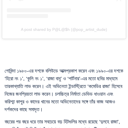
A post shared by P@L@$h (@pop_artist_dude)
গোবিন্দা ১৯৮০-এর দশকে বলিউডে আত্মপ্রকাশ করেন এবং ১৯৯০-এর দশকে
‘হিরো নং ১’, ‘কুলি নং ১’, ‘রাজা বাবু’ ও ‘পার্টনার’-এর মতো ছবির মাধ্যমে
তারকাখ্যাতি লাভ করেন। এই অভিনেতা ইন্ডাস্ট্রিতে ‘কমেডির রাজা’ হিসেবে
নিজের জনপ্রিয়তা লাভ করেন। চলচ্চিত্র নির্মাতা ডেভিড ধাওয়ান এবং
করিশ্মা কাপুর ও কাদের খানের মতো অভিনেতাদের সঙ্গে তাঁর কাজ আজও
দর্শকদের কাছে সমাদৃত।
বছরের পর বছর ধরে তার সবচেয়ে বড় হিটগুলির মধ্যে রয়েছে ‘দুলহে রাজা’,