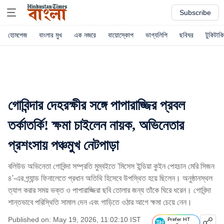
Subscribe
হোমপেজ
বাংলার মুখ
এক নজরে
বায়োস্কোপ
ভাগ্যলিপি
ছবিঘর
টুকিটাকি
গোবিন্দার দেহরক্ষীর সঙ্গে পাপারাজ্জির প্রবল
তর্কাতর্কি! ক্ষমা চাইলেন নায়ক, অভিনেতার
প্রশংসায় পঞ্চমুখ নেটপাড়া
বলিউড অভিনেতা গোবিন্দা সম্প্রতি মুম্বইতে 'মিসেস ইন্ডিয়া কুইন পেহচান মেরি সিজন
৪'-এর গ্র্যান্ড ফিনালেতে প্রধান অতিথি হিসেবে উপস্থিত হয়ে ছিলেন। অনুষ্ঠানস্থল
ত্যাগ করার সময় ভক্ত ও পাপারাজ্জিরা ছবি তোলার জন্য তাঁকে ঘিরে ধরেন। গোবিন্দা
শান্তভাবে পরিস্থিতি সামাল দেন এবং গাড়িতে ওঠার আগে ক্ষমা চেয়ে নেন।
Published on: May 19, 2026, 11:02:10 IST
Prefer HT