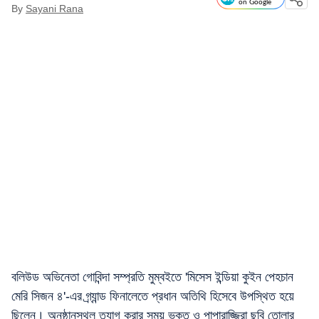
on Google
By
Sayani Rana
বলিউড অভিনেতা গোবিন্দা সম্প্রতি মুম্বইতে 'মিসেস ইন্ডিয়া কুইন পেহচান
মেরি সিজন ৪'-এর গ্র্যান্ড ফিনালেতে প্রধান অতিথি হিসেবে উপস্থিত হয়ে
ছিলেন। অনুষ্ঠানস্থল ত্যাগ করার সময় ভক্ত ও পাপারাজ্জিরা ছবি তোলার