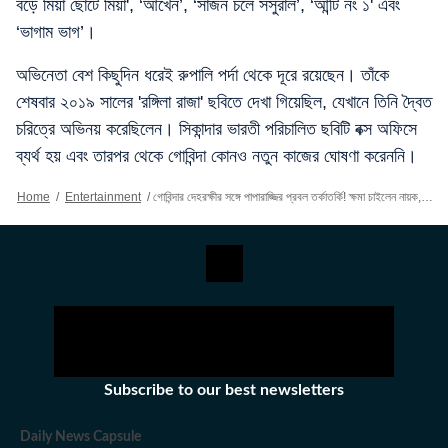
বড়ে মিয়াঁ ছোটে মিয়াঁ', ‘আঁখেন’, ‘সাজন চলে সসুরাল’, ‘আন্টি নং ১' এবং
‘ভাগাম ভাগ’।
অভিনেতা বেশ কিছুদিন ধরেই রুপালি পর্দা থেকে দূরে রয়েছেন। তাঁকে
শেষবার ২০১৯ সালের 'রঙ্গিলা রাজা' ছবিতে দেখা গিয়েছিল, যেখানে তিনি দ্বৈত
চরিত্রে অভিনয় করেছিলেন। সিকান্দার ভারতী পরিচালিত ছবিটি বক্স অফিসে
ব্যর্থ হয় এবং তারপর থেকে গোবিন্দা কোনও নতুন কাজের ঘোষণা করেননি।
Home
/
Entertainment
/
গোবিন্দার দেহরক্ষীর সঙ্গে পাপারাজ্জির প্রবল তর্কাতর্কি! ক্ষমা চাইলেন নায়ক, অভিনেতার প্রশংসায় পঞ্চমুখ নেটপাড়া
Subscribe to our best newsletters
Daily News Capsule