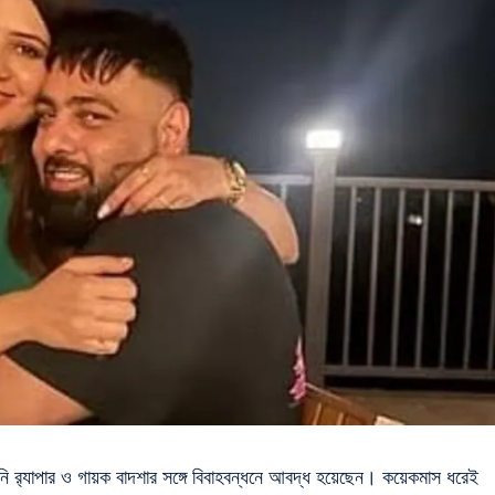
নি র‍্যাপার ও গায়ক বাদশার সঙ্গে বিবাহবন্ধনে আবদ্ধ হয়েছেন। কয়েকমাস ধরেই