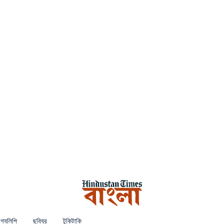
গ্যলিপি
ছবিঘর
টুকিটাকি