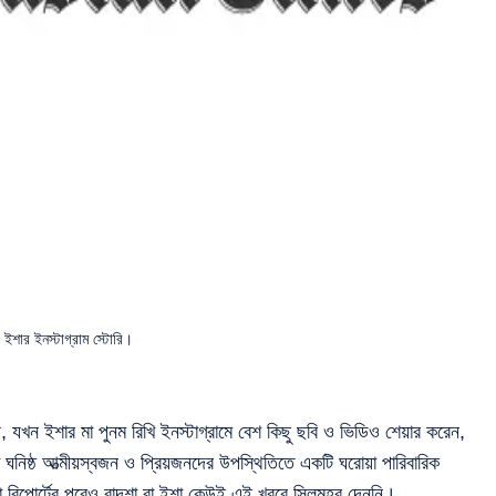
ইশার ইনস্টাগ্রাম স্টোরি।
য়, যখন ইশার মা পুনম রিখি ইনস্টাগ্রামে বেশ কিছু ছবি ও ভিডিও শেয়ার করেন,
 ঘনিষ্ঠ আত্মীয়স্বজন ও প্রিয়জনদের উপস্থিতিতে একটি ঘরোয়া পারিবারিক
রিপোর্টের পরেও বাদশা বা ইশা কেউই এই খবরে সিলমহর দেননি।