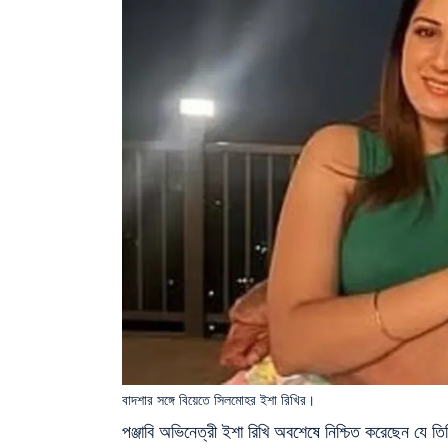
বাদশার সঙ্গে বিয়েতে সিলমোহর ইশা রিখির।
পঞ্জাবি অভিনেত্রী ইশা রিখি অবশেষে নিশ্চিত করেছেন যে তি