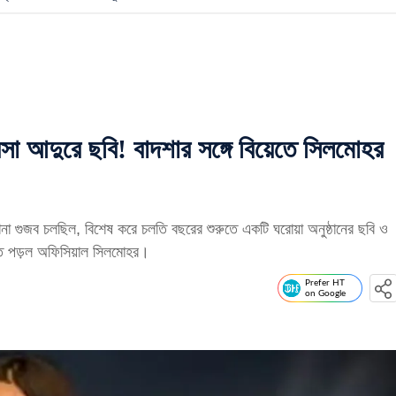
আদুরে ছবি! বাদশার সঙ্গে বিয়েতে সিলমোহর
নানা গুজব চলছিল, বিশেষ করে চলতি বছরের শুরুতে একটি ঘরোয়া অনুষ্ঠানের ছবি ও
াতে পড়ল অফিসিয়াল সিলমোহর।
Prefer HT
on Google