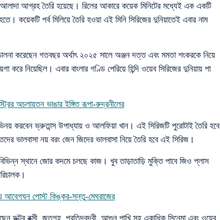
টা আলাদা আগ্রহ তৈরি হয়েছে। রিলের আকারে কয়েক মিনিটের মধ্যেই এক একটি
 হতে। কয়েকটি পর্ব মিলিয়ে তৈরি হওয়া এই মিনি সিরিজের দুনিয়াতেই এবার নাম
িচালনা করেছেন গতবছর অর্থাৎ ২০২৫ সালে অঞ্জন দত্ত এবং মমতা শংকরকে নিয়ে
গা করে নিয়েছিল। এবার বাংলার গণ্ডি পেরিয়ে হিন্দি ওয়েব সিরিজের দুনিয়ায় পা
ডাস্ট্রির অচলায়তন ভাঙার ইঙ্গিত রূপা-রুদ্রনীলের
ভিনয় করবেন ভ্রুতান্স উপাধ্যায় ও আলফিয়া খান। এই সিরিজটি পুরোটাই তৈরি হবে
্তিদের ভালবাসা নয় বরং জেন জিদের ভালবাসা নিয়ে তৈরি হবে এই সিরিজ।
 বিভিন্ন স্থানে জোর কদমে চলছে কাজ। খুব তাড়াতাড়ি মুক্তি পাবে জিও প্লাস
পরিচালক।
লায় আবেগঘন পোস্ট কিঙ্কর-সন্তু-মেঘরাজের
ছেন ডক্টর বক্সী, জতুগৃহ, প্রতিদ্বন্দ্বী, আগুন পাখি সহ একাধিক সিনেমা এবং ওয়েব