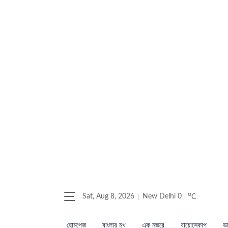
o
Sat, Aug 8, 2026
New Delhi
0
C
হোমপেজ
বাংলার মুখ
এক নজরে
বায়োস্কোপ
ভা