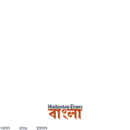
গ্যলিপি
ছবিঘর
টুকিটাকি