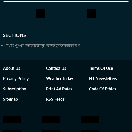
জানা-অজানা জায়গায় ভ্রমণের সুলুক সন্ধান, তাও পকেট বাঁচিয়ে কম খরচে।
সঙ্গে নিজে গাছপ্রেমী, দিনের বড় একটা অংশ কাটে ছাদবাগানে, আর নিজের
প্রাপ্ত জ্ঞান থেকেই তুলিকার গার্ডেনিংয়ের কপি লেখা শুরু।
SECTIONS
বাংলার মুখ
এক নজরে
বায়োস্কোপ
ছবিঘর
টুকিটাকি
ভাগ্যলিপি
About Us
Contact Us
Terms Of Use
Privacy Policy
Weather Today
HT Newsletters
Subscription
Print Ad Rates
Code Of Ethics
Sitemap
RSS Feeds