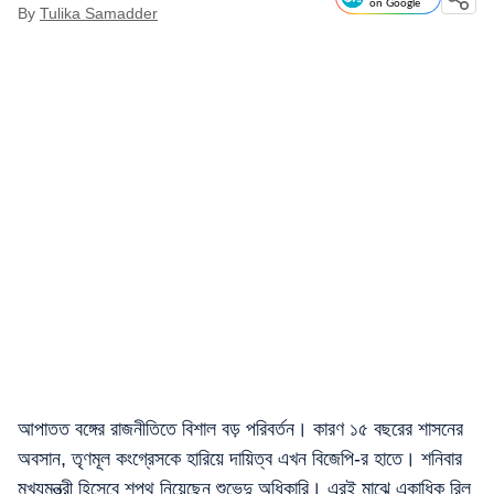
on Google
By
Tulika Samadder
আপাতত বঙ্গের রাজনীতিতে বিশাল বড় পরিবর্তন। কারণ ১৫ বছরের শাসনের
অবসান, তৃণমূল কংগ্রেসকে হারিয়ে দায়িত্ব এখন বিজেপি-র হাতে। শনিবার
মুখ্যমন্ত্রী হিসেবে শপথ নিয়েছেন শুভেন্দু অধিকারি। এরই মাঝে একাধিক রিল