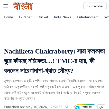
Subscribe
Home
E-Paper
Cricket
India News
Entertainment
Wo
Nachiketa Chakraborty: সারা কলকাতা
ঘুরে কাঁদছে নচিকেতা…! TMC-র হার, কী
বললেন সারেগামাপা-খ্যাত সৌম্য?
তৃণমূল কংগ্রেসকে হারিয়ে পশ্চিমবঙ্গের শাসনভার এখন বিজেপি-র হাতে। আর তারপর
নচিকেতা চক্রবর্তীর গনের কটা লাইন খুব ভাইরাল হয়েছে। এক পুরনো মসজিদে গানের
থেকে কটি লাইন তুলে অনেকেই বানিয়েছেন রিল। এবার তা নিয়েই মস্করা করলেন
সারেগামাপা-খ্যাত সৌম্য।
Published on: May 10, 2026, 17:56:56 IST
Prefer HT