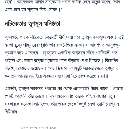
শুনে’। আরেকজন আবার নচিকেতার প্রতি কটাক্ষ হেনে কমেন্ট করেন, ‘উনি
এবার মনে হয় সন্ন্যাস নিয়ে নেবেন।’
নচিকেতার তৃণমূল ঘনিষ্ঠতা
প্রসঙ্গত, গায়ক নচিকেতা চক্রবর্তী দীর্ঘ সময় ধরে তৃণমূল কংগ্রেস এবং নেত্রী
মমতা বন্দ্যোপাধ্যায়ের প্রতি তাঁর রাজনৈতিক সমর্থন ও আদর্শগত আনুগত্য
প্রকাশ করে এসেছেন। তৃণমূলের একাধিক অনুষ্ঠানে তাঁকে প্রতিবাদী গান
গাইতে এবং মমতা বন্দ্যোপাধ্যায়ের পাশে দাঁড়াতে দেখা গিয়েছে। বিজেপির
বিরুদ্ধে সোচ্চার হয়েছেন। আর নিজেকে বামফ্রন্ট সরকার থেকে তৃণমূলের
ক্ষমতায় আসার লড়াইয়ে একদম সহযোদ্ধা হিসেবেও করেছেন বর্ণনা।
এমনকী, তৃণমূল সরকরের পতনের পর থেকে একেবারেই নীরব গায়ক। কোনো
পোস্ট আসেনি তাঁর তরফে। বহু মমতা-ঘনিষ্ঠ তারকা পশ্চিম বাংলার নতুন
সরকারকে শুভেচ্ছা জানালেও, তাঁর তরফ থেকে কিছুই লেখা হয়নি সোশ্যাল
মিডিয়ায়।
ABOUT THE AUTHOR