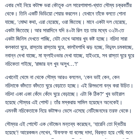
এবার সেই নিয়ে কটাক্ষ ভরা কৌতূক এল সারেগামাপা-খ্যাত সৌম্য চক্রবর্তীর
থেকে। তিনি একটি ভিডিয়ো শেয়ার করলেন। যেখানে তাঁকে বলতে শোনা
যাচ্ছে, ‘মোদ্দা কথা, এরা হেরেছে, ওরা জিতেছ। মানে একটা দল হেরেছে,
একটা জিতেছে। আর সারাদিনে যদি ৪০টা রিল হয় তার মধ্যে ৩২টা-তে
একটা জিনিস দেখতে পাচ্ছি, যেটা দেখে আমার খুব কষ্ট হচ্ছে। নচিদা সারা
কলকাতা ঘুরে, রাস্তায় রাস্তায় ঘুরে, কালবৈশাখি ঝড় হচ্ছে, বিদ্যুৎ চমকাচ্ছে,
নবান্ন দেখা যাচ্ছে, মা ফ্লাইওভার দেখা যাচ্ছে, হাইওয়ে, সব রাস্তা ঘুরে ঘুরে
নচিকেতা গাইছে, 'রাজার হল খুব অসুখ…'!’
এখানেই থেমে না থেকে সৌম্য আরও বললেন, ‘কেন ভাই কেন, কেন
নচিদাকে কাঁদতে কাঁদতে ঘুরে বেড়াতে হচ্ছে। এই রিলগুলো বন্ধ করা উচিত।
নচিদা একা একা কেঁদে কেঁদে ঘুরে বেড়াচ্ছে। এটা কি ঠিক?’ খুব ভাইরাল
হয়েছে সৌম্যর এই পোস্ট। তাঁর মস্করায় সামিল হয়েছেন অনেকেই।
এমনকী নচিকেতাকে নিয়ে কটাক্ষও ভেসে এসেছে নেটিজেনদের তরফ থেকে।
সৌম্যর এই পোস্টে এক নেটজেন মন্তব্য করেছেন, ‘হারেনি তো দ্বিতীয়
হয়েছে’! আরেকজন লেখেন, ‘উফফফ যা বলেছ দাদা, বিরক্ত হয়ে গেছি শুনে