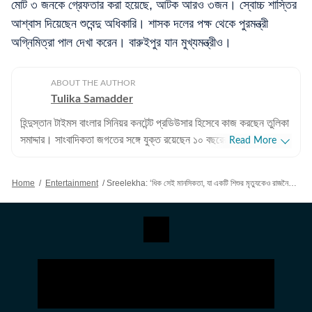
মোট ৩ জনকে গ্রেফতার করা হয়েছে, আটক আরও ৩জন। স্বোচ্চ শাস্তির
আশ্বাস দিয়েছেন শুবেন্দু অধিকারি। শাসক দলের পক্ষ থেকে পুরমন্ত্রী
অগ্নিমিত্রা পাল দেখা করেন। বারুইপুর যান মুখ্যমন্ত্রীও।
ABOUT THE AUTHOR
Tulika Samadder
হিন্দুস্তান টাইমস বাংলার সিনিয়র কনটেন্ট প্রডিউসার হিসেবে কাজ করছেন তুলিকা
সমাদ্দার। সাংবাদিকতা জগতের সঙ্গে যুক্ত রয়েছেন ১০ বছরেরও বেশি সময়
Read More
ধরে। কেরিয়ার শুরু করেন ২০১৫ সালে, শুরু থেকেই বিনোদন জগত ও
লাইফস্টাইল সেকশনে কাজ করে আসছেন। তারকা থেকে সিনেমা, টলিপাড়ার
Home
/
Entertainment
/
Sreelekha: ‘ধিক সেই মানসিকতা, যা একটি শিশুর মৃত্যুকেও রাজনৈতিক নাটক…’, বারুইপুর ধর্ষণ-খুনের ঘটনায় গর্জে উঠলেন শ্রীলেখা
খুঁটিনাটি খবর রাখা, এমনকী অজানা হাঁড়ির খবরও গসিপ-প্রেমী পাঠকদের কাছে
তুলে ধরাই কাজ। এছাড়াও বলিউডের তারকাদের হালহাকিকতও তুলে ধরেন
পাঠকদের সামনে। সঙ্গে সিনেমার রিভিউ, তারকাদের সোশ্যাল মিডিয়া পোস্ট,
সমস্তটাই নখদর্পণে। সাংবাদিকতা ও গণজ্ঞাপন (Journalism & Mass
Communication) নিয়ে তুলিকা তাঁর স্নাতক স্তরের পড়াশোনা সম্পন্ন
করেছেন বিরাটি মৃণালিনী দত্ত মহাবিদ্যাপীঠ থেকে। এরপর মাস কমিউনিকেশন
(Mass Communication) নিয়ে মাস্টার্স করেছেন বর্ধমান বিশ্ববিদ্যালয়
থেকে। ১০ বছরের দীর্ঘ সাংবাদিকতা জীবনে তুলিকার কাজের জগতে হাতেখড়ি হয়