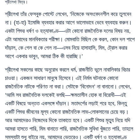
শ্রীলেখা মিত্র।
শ্রীলেখা তাঁর ফেসবুক পোস্টে লেখেন, ‘নিজেকে অসংবেদনশীল করে তুলবেন
না। (হা-হা) ইমোজি ব্যবহার করার আগে ভালোভাবে ভেবে ব্যবহার করুন।
একটা শিশুর ধর্ষণ ও হত্যাকাণ্ড—এটা কোনো রাজনৈতিক দলের বিষয় নয়,
এটা আমাদের মানবিকতার পরীক্ষা। মোমবাতি মিছিল কে করল, কোন দল পাশে
দাঁড়াল, কে গেল বা কে গেল না—এসব নিয়ে হাসাহাসি, মিম, ট্রোল করার
আগে একবার ভাবুন, আমরা ঠিক কী হারাচ্ছি।’
শ্রীলেখা সকলের কাছে অনুরোধ করলে ধর্ম, রাজনীতি ভুলে নাবালিকার বিচার
চাওয়া। একজন সাধারণ মানুষে হিসেবে। এই নির্মম ঘটনাকে কোনো
রাজনৈতিক নাটকে পরিণত না করা। সেটাকে ‘বিনোদন’ না বানানো। লেখেন,
‘আমি সব রাজনৈতিক দলকেই বলছি—ক্ষমতাসীন হোক বা বিরোধী—এই
একটি বিষয়ে অন্তত একসঙ্গে দাঁড়ান। মতাদর্শের লড়াই পরে হবে, কিন্তু
একটি শিশুর জীবনের মূল্য কোনো রাজনৈতিক লাভ-লোকসানের চেয়ে বড়।
আর আমাদেরও নিজেদের দিকে তাকাতে হবে। একটি শিশুর মৃত্যু নিয়ে যদি
আমরা হাসতে পারি, মিম বানাতে পারি, রাজনৈতিক সুবিধা খুঁজতে পারি, তাহলে
সমস্যাটা শুধু বাইরে নয়, আমাদের ভেতরেও। একটি ধর্ষণ ও হত্যাকাণ্ড