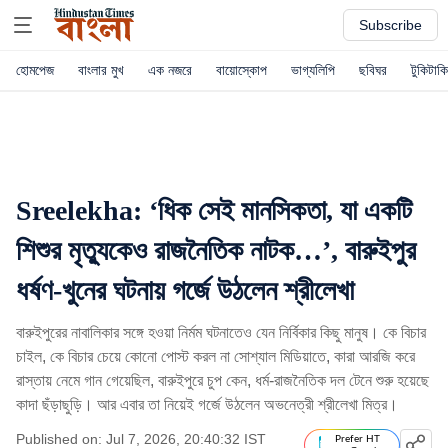
Subscribe
হোমপেজ
বাংলার মুখ
এক নজরে
বায়োস্কোপ
ভাগ্যলিপি
ছবিঘর
টুকিটাকি
Sreelekha: ‘ধিক সেই মানসিকতা, যা একটি
শিশুর মৃত্যুকেও রাজনৈতিক নাটক…’, বারুইপুর
ধর্ষণ-খুনের ঘটনায় গর্জে উঠলেন শ্রীলেখা
বারুইপুরের নাবালিকার সঙ্গে হওয়া নির্মম ঘটনাতেও যেন নির্বিকার কিছু মানুষ। কে বিচার
চাইল, কে বিচার চেয়ে কোনো পোস্ট করল না সোশ্যাল মিডিয়াতে, কারা আরজি করে
রাস্তায় নেমে গান গেয়েছিল, বারুইপুরে চুপ কেন, ধর্ম-রাজনৈতিক দল টেনে শুরু হয়েছে
কাদা ছঁড়াছুড়ি। আর এবার তা নিয়েই গর্জে উঠলেন অভনেত্রী শ্রীলেখা মিত্র।
Published on: Jul 7, 2026, 20:40:32 IST
Prefer HT