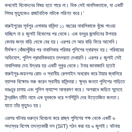
কখনোই বিনোদনের বিষয় হতে পারে না। ধিক সেই মানসিকতাকে, যা একটি
শিশুর মৃত্যুকেও রাজনৈতিক নাটকে পরিণত করে।’
বারুইপুরের সূর্যপুর এলাকার বাসিন্দা ১১ বছরের নাবালিকাকে খুঁজে পাওয়া
যাচ্ছিল না ৪ জুলাই বিকেলের পর থেকে। এক বন্ধুর জন্মদিনের উপহার
কেনার জন্য বাড়ি থেকে বের হয়। এরপর সে আর বাড়ি ফিরে আসেনি।
দীর্ঘক্ষণ খোঁজাখুঁজির পর নাবালিকার পরিবার পুলিশের দ্বারস্থ হয়। পরিবারের
অভিযোগ, পুলিশ প্রাথমিকভাবে তৎপরতা দেখায়নি। এরপর ৫ জুলাই সেই
নাবালিকার দেহ উদ্ধার হয় একটি পুকুর থেকে। টনার জানাজানি হতেই
বারুইপুর-জয়নগর রোড ও স্থানীয় রেললাইন অবরোধ করে টায়ার জ্বালিয়ে
ব্যাপক বিক্ষোভ শুরু করেন স্থানীয় বাসিন্দারা। ক্ষুব্ধ জনতা পুলিশের গাড়িতে
ভাঙচুর চালায় এবং পুলিশ ক্যাম্পে আক্রমণ করে। অপরাধে জড়িত সন্দেহে
ইন্দ্রজিৎ তাঁতি নামে এক যুবককে ধরে গণপিটুনি দেয় উত্তেজিত জনতা।
যাতে তাঁর মৃত্যুও হয়।
এরপর ঘটনার গুরুত্ব বিবেচনা করে রাজ্য পুলিশের পক্ষ থেকে একটি ৬
সদস্যের বিশেষ তদন্তকারী দল (SIT) গঠন করা হয় ৬ জুলাই। ঘটনায়