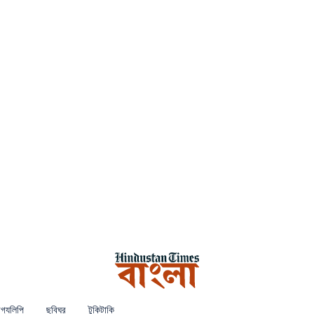
গ্যলিপি
ছবিঘর
টুকিটাকি