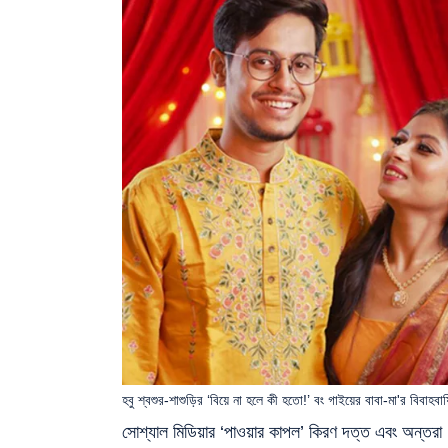
হবু শ্বশুর-শাশুড়ির ‘বিয়ে না হলে কী হতো!’ বং গাইয়ের বাবা-মা'র বিবাহবার
সোশ্যাল মিডিয়ার ‘পাওয়ার কাপল’ কিরণ দত্ত এবং অন্তরা।