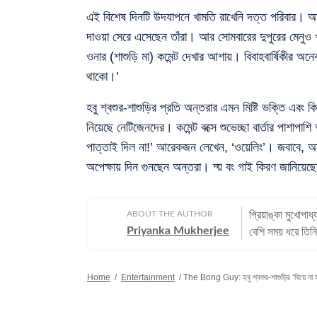
এই বিশেষ দিনটি উদযাপনে খামতি রাখেনি দত্ত পরিবার। অন
দাওয়া সেরে এসেছেন তাঁরা। আর সোমবারের দুপুরের মেনুও
ওনার (শাশুড়ি মা) কমেন্ট দেখার আশায়। বিবাহবার্ষিকীর অ
থাকো।’
হবু শ্বশুর-শাশুড়ির প্রতি অন্তরার এমন মিষ্টি ভক্তি এবং 
নিয়েছে নেটিজেনদের। কমেন্ট বক্সে শুভেচ্ছা বার্তার পাশ
পাত্তাই দিল না!’ আরেকজন লেখেন, ‘ওয়েলিং’। জবাবে, অন
অপেক্ষায় দিন গুনছেন অন্তরা। দ্য় বং গাই কিরণ জানিয়েছ
ABOUT THE AUTHOR
প্রিয়াঙ্কা মুখোপা
Priyanka Mukherjee
বেশি সময় ধরে তিনি
এবং প্রথম দিন থ
সাংবাদিকতায় তাঁর লেখনী ও 
Home
/
Entertainment
/
The Bong Guy: হবু শ্বশুর-শাশুড়ির ‘বিয়ে না হল
সাংবাদিকতা জীবনে
সালে হিন্দুস্তান ট
এখানেই তাঁর ডিজিট