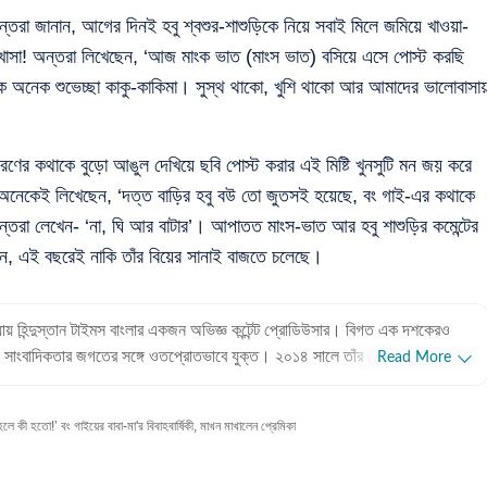
্তরা জানান, আগের দিনই হবু শ্বশুর-শাশুড়িকে নিয়ে সবাই মিলে জমিয়ে খাওয়া-
 খাসা! অন্তরা লিখেছেন, ‘আজ মাংক ভাত (মাংস ভাত) বসিয়ে এসে পোস্ট করছি
নেক অনেক শুভেচ্ছা কাকু-কাকিমা। সুস্থ থাকো, খুশি থাকো আর আমাদের ভালোবাসা
কিরণের কথাকে বুড়ো আঙুল দেখিয়ে ছবি পোস্ট করার এই মিষ্টি খুনসুটি মন জয় করে
াপাশি অনেকেই লিখেছেন, ‘দত্ত বাড়ির হবু বউ তো জুতসই হয়েছে, বং গাই-এর কথাকে
্তরা লেখেন- ‘না, ঘি আর বাটার’। আপাতত মাংস-ভাত আর হবু শাশুড়ির কমেন্টের
েন, এই বছরেই নাকি তাঁর বিয়ের সানাই বাজতে চলেছে।
ধ্যায় হিন্দুস্তান টাইমস বাংলার একজন অভিজ্ঞ কন্টেন্ট প্রোডিউসার। বিগত এক দশকেরও
 সাংবাদিকতার জগতের সঙ্গে ওতপ্রোতভাবে যুক্ত। ২০১৪ সালে তাঁর পেশাদার জীবন শুরু
Read More
েকেই তাঁর বিচরণক্ষেত্র হলো বিনোদন জগৎ। টলিউড থেকে বলিউড— বিনোদন
অভিজ্ঞতা পাঠকদের কাছে অত্যন্ত সমাদৃত। পেশাদার অভিজ্ঞতা: ১২ বছরের দীর্ঘ
ে কী হতো!’ বং গাইয়ের বাবা-মা'র বিবাহবার্ষিকী, মাখন মাখালেন প্রেমিকা
 প্রিয়াঙ্কা প্রথম ৫ বছর টেলিভিশন বা অডিও-ভিস্যুয়াল মাধ্যমে কাজ করেছেন। ২০১৯
াইমস বাংলা-র যাত্রার শুরু থেকেই তিনি এই প্রতিষ্ঠানের অন্যতম গুরুত্বপূর্ণ সদস্য।
াল সাংবাদিকতার (Digital Journalism) হাতেখড়ি। বর্তমানে ডিজিটাল প্ল্যাটফর্মে