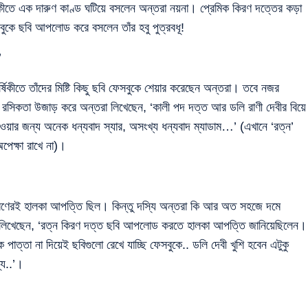
্ষিকীতে এক দারুণ কাণ্ড ঘটিয়ে বসলেন অন্তরা নয়না। প্রেমিক কিরণ দত্তের কড়া
েসবুকে ছবি আপলোড করে বসলেন তাঁর হবু পুত্রবধূ!
’
র্ষিকীতে তাঁদের মিষ্টি কিছু ছবি ফেসবুকে শেয়ার করেছেন অন্তরা। তবে নজর
 রসিকতা উজাড় করে অন্তরা লিখেছেন, ‘কালী পদ দত্ত আর ডলি রাণী দেবীর বিয়ে
ার জন্য অনেক ধন্যবাদ স্যার, অসংখ্য ধন্যবাদ ম্যাডাম…’ (এখানে ‘রত্ন’
পেক্ষা রাখে না)।
 কিরণেরই হালকা আপত্তি ছিল। কিন্তু দস্যি অন্তরা কি আর অত সহজে দমে
তরা লিখেছেন, ‘রত্ন কিরণ দত্ত ছবি আপলোড করতে হালকা আপত্তি জানিয়েছিলেন।
পাত্তা না দিয়েই ছবিগুলো রেখে যাচ্ছি ফেসবুকে.. ডলি দেবী খুশি হবেন এটুকু
্য..’।