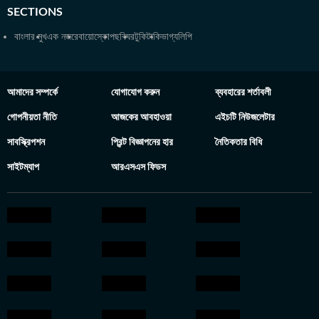
SECTIONS
বাংলার মুখ
এক নজরে
বায়োস্কোপ
ছবিঘর
টুকিটাকি
ভাগ্যলিপি
আমাদের সম্পর্কে
যোগাযোগ করুন
ব্যবহারের শর্তাবলী
গোপনীয়তা নীতি
আজকের আবহাওয়া
এইচটি নিউজলেটার
সাবস্ক্রিপশন
প্রিন্ট বিজ্ঞাপনের হার
নৈতিকতার বিধি
সাইটম্যাপ
আরএসএস ফিডস