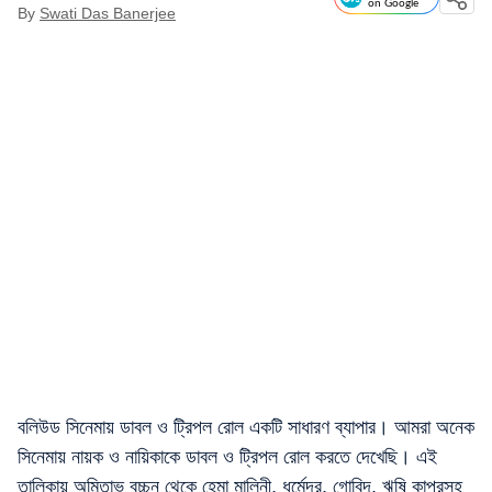
on Google
By
Swati Das Banerjee
বলিউড সিনেমায় ডাবল ও ট্রিপল রোল একটি সাধারণ ব্যাপার। আমরা অনেক
সিনেমায় নায়ক ও নায়িকাকে ডাবল ও ট্রিপল রোল করতে দেখেছি। এই
তালিকায় অমিতাভ বচ্চন থেকে হেমা মালিনী, ধর্মেন্দ্র, গোবিন্দ, ঋষি কাপূরসহ