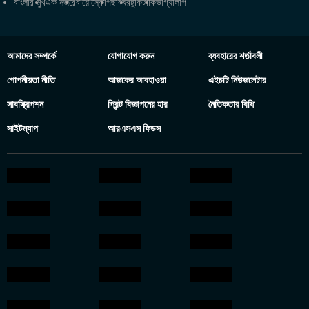
বাংলার মুখ
এক নজরে
বায়োস্কোপ
ছবিঘর
টুকিটাকি
ভাগ্যলিপি
আমাদের সম্পর্কে
যোগাযোগ করুন
ব্যবহারের শর্তাবলী
গোপনীয়তা নীতি
আজকের আবহাওয়া
এইচটি নিউজলেটার
সাবস্ক্রিপশন
প্রিন্ট বিজ্ঞাপনের হার
নৈতিকতার বিধি
সাইটম্যাপ
আরএসএস ফিডস