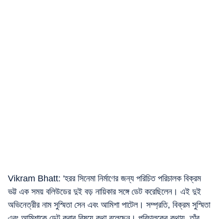
Vikram Bhatt: 'হরর সিনেমা নির্মাণের জন্য পরিচিত পরিচালক বিক্রম
ভট্ট এক সময় বলিউডের দুই বড় নায়িকার সঙ্গে ডেট করেছিলেন। এই দুই
অভিনেত্রীর নাম সুস্মিতা সেন এবং আমিশা পাটেল। সম্প্রতি, বিক্রম সুস্মিতা
এবং আমিশাকে ডেট করার বিষয়ে কথা বলেছেন। পরিচালকের কথায়, তাঁর